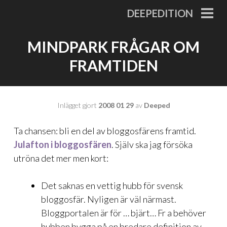
Gå
DEEPEDITION
till
PRI
MEN
innehåll
MINDPARK FRÅGAR OM
FRAMTIDEN
Inlägget gjort
2008 01 29
av
Deeped
Ta chansen: bli en del av bloggosfärens framtid.
Julafton i bloggosfären
. Själv ska jag försöka
utröna det mer men kort:
Det saknas en vettig hubb för svensk
bloggosfär. Nyligen är väl närmast.
Bloggportalen är för … bjärt… Fr a behöver
hubben bygga på en bredare definition av