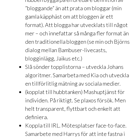
”bloggande” än att prata om bloggar (min
gamla käpphäst om att bloggen är ett
format). Att blogga har utvecklats till något
mer – och innefattar så många fler format än
den traditionella bloggen (se min och Björns
dialog mellan Bambuser-livecasts,
blogginlägg, Jaikus etc.)
Slå sönder topplistorna – utveckla Johans
algoritmer. Samarbeta med Kia och utveckla
en tillförlitlig mätning av sociala medier.
(kopplat till hubbtanken) Mashuptjänst för
individen. På riktigt. Se plaxos försök. Men
helt transparent, flyttbart och enkelt att
definiera.
Koppla till IRL. Mötesplatser face-to-face.
Samarbete med Harrys för att inte fastna i