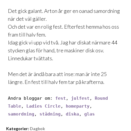
Det gick galant. Arton år ger en oanad samordning
när det väl gäller.
Och det var en rolig fest. Efterfest hemma hos oss
fram till halv fem.
Idag gick vi upp vid två. Jag har diskat närmare 44
stycken glas för hand, tre maskiner disk osv.
Linnedukar tvättats.
Men det är ändå bara att inse: man är inte 25
längre. En fest till halv fem tar på krafterna.
Andra bloggar om:
fest
,
julfest
,
Round
Table
,
Ladies Circle
,
homeparty
,
samordning
,
städning
,
diska
,
glas
Kategorier:
Dagbok