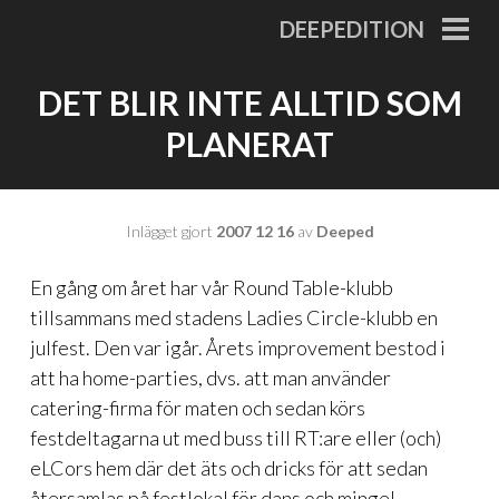
Gå
DEEPEDITION
till
PRI
MEN
innehåll
DET BLIR INTE ALLTID SOM
PLANERAT
Inlägget gjort
2007 12 16
av
Deeped
En gång om året har vår Round Table-klubb
tillsammans med stadens Ladies Circle-klubb en
julfest. Den var igår. Årets improvement bestod i
att ha home-parties, dvs. att man använder
catering-firma för maten och sedan körs
festdeltagarna ut med buss till RT:are eller (och)
eLCors hem där det äts och dricks för att sedan
återsamlas på festlokal för dans och mingel.