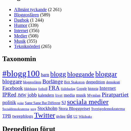
Allmänt tyckande
(2 261)
Bloggosfären
(589)
Dagbok
(1 244)
Humor
(339)
Internet
(356)
Medier
(508)
Musik
(355)
Tekniknörderi
(265)
Taxonomin
#blogg100
bloggar
blogg
bloggande
barn
bloggare
Borlänge
deepedition
Brit Stakston
bloggosfären
demokrati
FRA
Facebook
Internet
Google
historia
fildelning
fotboll
födelsedag
Piratpartiet
IPRed
jobb
kalendern
media
JMW
livet
musik
Mymlan
sociala medier
politik
SJ
Same Same But Different
präst
Stockholm
Stora Bloggpriset
Sverigedemokraterna
sorg
Socialdemokraterna
Twitter
TPB
tåg
tweepblogs
tävling
U2
Wikileaks
Deepedition förut