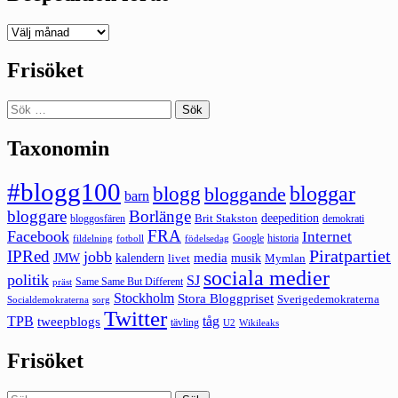
Deepedition
förut
Frisöket
Sök
efter:
Taxonomin
#blogg100
bloggar
blogg
bloggande
barn
bloggare
Borlänge
deepedition
Brit Stakston
bloggosfären
demokrati
FRA
Facebook
Internet
Google
historia
fildelning
fotboll
födelsedag
Piratpartiet
IPRed
jobb
kalendern
media
JMW
livet
musik
Mymlan
sociala medier
politik
SJ
Same Same But Different
präst
Stockholm
Stora Bloggpriset
Sverigedemokraterna
sorg
Socialdemokraterna
Twitter
TPB
tåg
tweepblogs
tävling
U2
Wikileaks
Frisöket
Sök