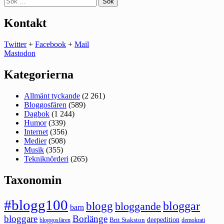
efter:
Kontakt
Twitter
+
Facebook
+
Mail
Mastodon
Kategorierna
Allmänt tyckande
(2 261)
Bloggosfären
(589)
Dagbok
(1 244)
Humor
(339)
Internet
(356)
Medier
(508)
Musik
(355)
Tekniknörderi
(265)
Taxonomin
#blogg100
bloggar
blogg
bloggande
barn
bloggare
Borlänge
deepedition
Brit Stakston
bloggosfären
demokrati