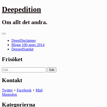
Gå
Deepedition
till
innehåll
Om allt det andra.
Primär
meny
DeepDisclaimer
Blogg 100 anno 2014
DeepedSamlat
Frisöket
Sök
efter:
Kontakt
Twitter
+
Facebook
+
Mail
Mastodon
Kategorierna