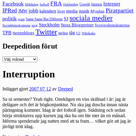
FRA
Facebook
Internet
Google
historia
fildelning
fotboll
födelsedag
Piratpartiet
IPRed
jobb
kalendern
media
JMW
livet
musik
Mymlan
sociala medier
politik
SJ
Same Same But Different
präst
Stockholm
Stora Bloggpriset
Sverigedemokraterna
sorg
Socialdemokraterna
Twitter
TPB
tåg
tweepblogs
tävling
U2
Wikileaks
Deepedition förut
Deepedition
förut
Interruption
Inlägget gjort
2007 07 12
av
Deeped
Sa ni semester? Yeah right. Onekligen en viss skillnad i år: jag är
delägare och det är högkonjunktur. Nu ska jag duscha innan nästa
påringning kommer. Idag är det fotboll igen. Städning och sedan
börja strukturera upp kursen jag ska ha om lite mer än en månad.
Idéerna spenderade jag natten med att ta fram… vilket gör att jag är
jävligt trött idag.