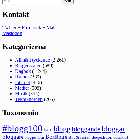
efter:
Kontakt
Twitter
+
Facebook
+
Mail
Mastodon
Kategorierna
Allmänt tyckande
(2 261)
Bloggosfären
(589)
Dagbok
(1 244)
Humor
(339)
Internet
(356)
Medier
(508)
Musik
(355)
Tekniknörderi
(265)
Taxonomin
#blogg100
bloggar
blogg
bloggande
barn
bloggare
Borlänge
deepedition
Brit Stakston
bloggosfären
demokrati