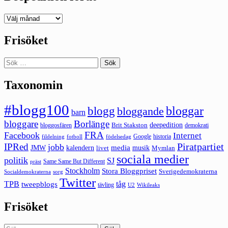
Deepedition
förut
Frisöket
Sök
efter:
Taxonomin
#blogg100
bloggar
blogg
bloggande
barn
bloggare
Borlänge
deepedition
Brit Stakston
bloggosfären
demokrati
FRA
Facebook
Internet
Google
historia
fildelning
fotboll
födelsedag
Piratpartiet
IPRed
jobb
kalendern
media
JMW
livet
musik
Mymlan
sociala medier
politik
SJ
Same Same But Different
präst
Stockholm
Stora Bloggpriset
Sverigedemokraterna
sorg
Socialdemokraterna
Twitter
TPB
tåg
tweepblogs
tävling
U2
Wikileaks
Frisöket
Sök