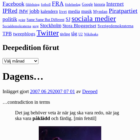
FRA
Facebook
Internet
Google
historia
fildelning
fotboll
födelsedag
Piratpartiet
IPRed
jobb
kalendern
media
JMW
livet
musik
Mymlan
sociala medier
politik
SJ
Same Same But Different
präst
Stockholm
Stora Bloggpriset
Sverigedemokraterna
sorg
Socialdemokraterna
Twitter
TPB
tåg
tweepblogs
tävling
U2
Wikileaks
Deepedition förut
Deepedition
förut
Dagens…
Inlägget gjort
2007 06 29
2007 07 01
av
Deeped
…contradiction in terms
Det jag behöver veta är när jag ska vara redo, när jag
ska vara
påklädd
och färdig. [min fetstil]