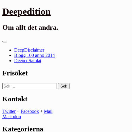
Gå
Deepedition
till
innehåll
Om allt det andra.
Primär
meny
DeepDisclaimer
Blogg 100 anno 2014
DeepedSamlat
Frisöket
Sök
efter:
Kontakt
Twitter
+
Facebook
+
Mail
Mastodon
Kategorierna