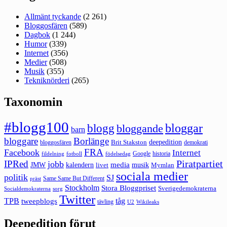
Allmänt tyckande
(2 261)
Bloggosfären
(589)
Dagbok
(1 244)
Humor
(339)
Internet
(356)
Medier
(508)
Musik
(355)
Tekniknörderi
(265)
Taxonomin
#blogg100
bloggar
blogg
bloggande
barn
bloggare
Borlänge
deepedition
Brit Stakston
bloggosfären
demokrati
FRA
Facebook
Internet
Google
historia
fildelning
fotboll
födelsedag
Piratpartiet
IPRed
jobb
kalendern
media
JMW
livet
musik
Mymlan
sociala medier
politik
SJ
Same Same But Different
präst
Stockholm
Stora Bloggpriset
Sverigedemokraterna
sorg
Socialdemokraterna
Twitter
TPB
tåg
tweepblogs
tävling
U2
Wikileaks
Deepedition förut