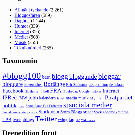
Allmänt tyckande
(2 261)
Bloggosfären
(589)
Dagbok
(1 244)
Humor
(339)
Internet
(356)
Medier
(508)
Musik
(355)
Tekniknörderi
(265)
Taxonomin
#blogg100
bloggar
blogg
bloggande
barn
bloggare
Borlänge
deepedition
Brit Stakston
bloggosfären
demokrati
FRA
Facebook
Internet
Google
historia
fildelning
fotboll
födelsedag
Piratpartiet
IPRed
jobb
kalendern
media
JMW
livet
musik
Mymlan
sociala medier
politik
SJ
Same Same But Different
präst
Stockholm
Stora Bloggpriset
Sverigedemokraterna
sorg
Socialdemokraterna
Twitter
TPB
tåg
tweepblogs
tävling
U2
Wikileaks
Deepedition förut