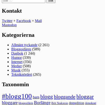
efter:
Kontakt
Twitter
+
Facebook
+
Mail
Mastodon
Kategorierna
Allmänt tyckande
(2 261)
Bloggosfären
(589)
Dagbok
(1 244)
Humor
(339)
Internet
(356)
Medier
(508)
Musik
(355)
Tekniknörderi
(265)
Taxonomin
#blogg100
bloggar
blogg
bloggande
barn
bloggare
Borlänge
deepedition
Brit Stakston
bloggosfären
demokrati