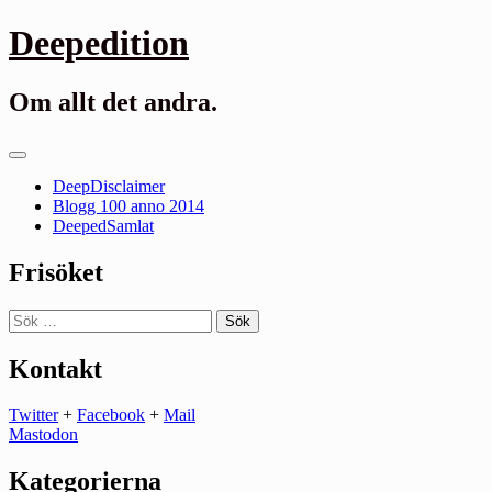
Gå
Deepedition
till
innehåll
Om allt det andra.
Primär
meny
DeepDisclaimer
Blogg 100 anno 2014
DeepedSamlat
Frisöket
Sök
efter:
Kontakt
Twitter
+
Facebook
+
Mail
Mastodon
Kategorierna