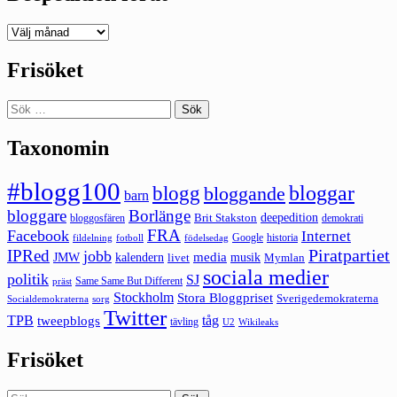
Deepedition
förut
Frisöket
Sök
efter:
Taxonomin
#blogg100
bloggar
blogg
bloggande
barn
bloggare
Borlänge
deepedition
Brit Stakston
bloggosfären
demokrati
FRA
Facebook
Internet
Google
historia
fildelning
fotboll
födelsedag
Piratpartiet
IPRed
jobb
kalendern
media
JMW
livet
musik
Mymlan
sociala medier
politik
SJ
Same Same But Different
präst
Stockholm
Stora Bloggpriset
Sverigedemokraterna
sorg
Socialdemokraterna
Twitter
TPB
tåg
tweepblogs
tävling
U2
Wikileaks
Frisöket
Sök