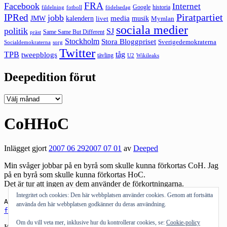
FRA
Facebook
Internet
Google
historia
fildelning
fotboll
födelsedag
Piratpartiet
IPRed
jobb
kalendern
media
JMW
livet
musik
Mymlan
sociala medier
politik
SJ
Same Same But Different
präst
Stockholm
Stora Bloggpriset
Sverigedemokraterna
sorg
Socialdemokraterna
Twitter
TPB
tåg
tweepblogs
tävling
U2
Wikileaks
Deepedition förut
Deepedition
förut
CoHHoC
Inlägget gjort
2007 06 29
2007 07 01
av
Deeped
Min svåger jobbar på en byrå som skulle kunna förkortas CoH. Jag
på en byrå som skulle kunna förkortas HoC.
Det är tur att ingen av dem använder de förkortningarna.
Integritet och cookies: Den här webbplatsen använder cookies. Genom att fortsätta
Andra om:
svåger
,
Care of Haus
,
Heimer & Company
,
använda den här webbplatsen godkänner du deras användning.
förkortningar
Om du vill veta mer, inklusive hur du kontrollerar cookies, se:
Cookie-policy