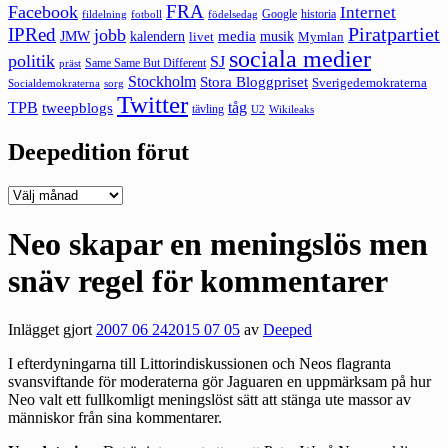
FRA
Facebook
Internet
Google
historia
fildelning
fotboll
födelsedag
Piratpartiet
IPRed
jobb
kalendern
media
JMW
livet
musik
Mymlan
sociala medier
politik
SJ
Same Same But Different
präst
Stockholm
Stora Bloggpriset
Sverigedemokraterna
sorg
Socialdemokraterna
Twitter
TPB
tåg
tweepblogs
tävling
U2
Wikileaks
Deepedition förut
Deepedition
förut
Neo skapar en meningslös men
snäv regel för kommentarer
Inlägget gjort
2007 06 24
2015 07 05
av
Deeped
I efterdyningarna till Littorindiskussionen och Neos flagranta
svansviftande för moderaterna gör
Jaguaren
en uppmärksam på hur
Neo valt ett fullkomligt
meningslöst sätt
att stänga ute massor av
människor från sina kommentarer.