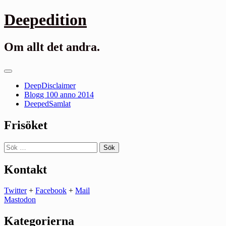
Gå
Deepedition
till
innehåll
Om allt det andra.
Primär
meny
DeepDisclaimer
Blogg 100 anno 2014
DeepedSamlat
Frisöket
Sök
efter:
Kontakt
Twitter
+
Facebook
+
Mail
Mastodon
Kategorierna