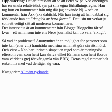
Uppdatering
: Det är intressant att se att Peter W på Neo onekligen
har en smula relativistisk syn på sina egna förhållningsregler. Han
tog bort en kommentar från mig där jag använde N|. – och en
kommentar från Åsk (aka
dabitch
). När han insåg att han dabbat sig
förklarade han att
”det gick av bara farten”
. Det i sin tur verkar ju
som ett vettigt sätt att moderera kommentarer.
Det intressanta är att kommentarer från
Blogge Bloggelito
får stå
kvar – ett namn som inte ens Neos journalist kan tro vara ”riktigt”.
Så vad är problemet? Anonymitet är en möjlighet för personer som
inte kan (eller vill) framträda med sina namn att göra sin röst hörd.
Och visst – Neo har i princip skapat en regel som är meningslös
eftersom vem som helst kan skriva vilket förnamn som helst (borde
vara världens grej för vår gamla vän BRB). Deras regel rimmar helt
enkelt illa med vad de säger sig vara.
Kategorier:
Allmänt tyckande