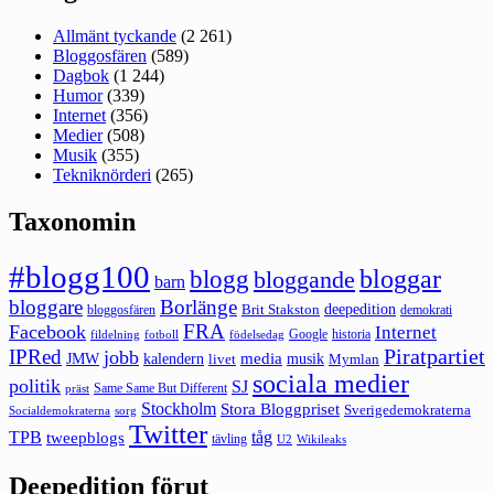
Allmänt tyckande
(2 261)
Bloggosfären
(589)
Dagbok
(1 244)
Humor
(339)
Internet
(356)
Medier
(508)
Musik
(355)
Tekniknörderi
(265)
Taxonomin
#blogg100
bloggar
blogg
bloggande
barn
bloggare
Borlänge
deepedition
Brit Stakston
bloggosfären
demokrati
FRA
Facebook
Internet
Google
historia
fildelning
fotboll
födelsedag
Piratpartiet
IPRed
jobb
kalendern
media
JMW
livet
musik
Mymlan
sociala medier
politik
SJ
Same Same But Different
präst
Stockholm
Stora Bloggpriset
Sverigedemokraterna
sorg
Socialdemokraterna
Twitter
TPB
tåg
tweepblogs
tävling
U2
Wikileaks
Deepedition förut