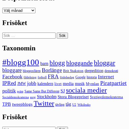
Deepedition
förut
Frisöket
Sök
efter:
Taxonomin
#blogg100
bloggar
blogg
bloggande
barn
bloggare
Borlänge
deepedition
Brit Stakston
bloggosfären
demokrati
FRA
Facebook
Internet
Google
historia
fildelning
fotboll
födelsedag
Piratpartiet
IPRed
jobb
kalendern
media
JMW
livet
musik
Mymlan
sociala medier
politik
SJ
Same Same But Different
präst
Stockholm
Stora Bloggpriset
Sverigedemokraterna
sorg
Socialdemokraterna
Twitter
TPB
tåg
tweepblogs
tävling
U2
Wikileaks
Frisöket
Sök