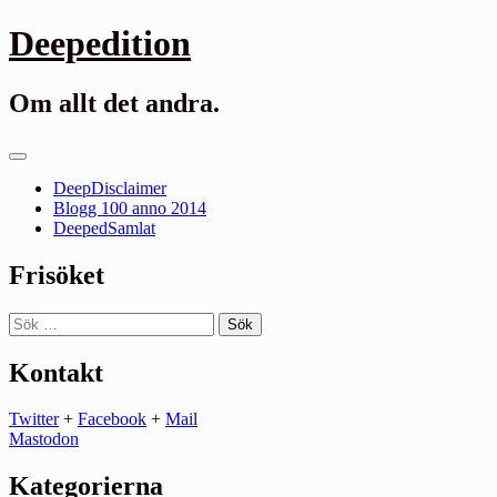
Gå
Deepedition
till
innehåll
Om allt det andra.
Primär
meny
DeepDisclaimer
Blogg 100 anno 2014
DeepedSamlat
Frisöket
Sök
efter:
Kontakt
Twitter
+
Facebook
+
Mail
Mastodon
Kategorierna