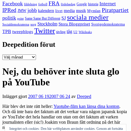
FRA
Facebook
Internet
Google
historia
fildelning
fotboll
födelsedag
Piratpartiet
IPRed
jobb
kalendern
media
JMW
livet
musik
Mymlan
sociala medier
politik
SJ
Same Same But Different
präst
Stockholm
Stora Bloggpriset
Sverigedemokraterna
sorg
Socialdemokraterna
Twitter
TPB
tåg
tweepblogs
tävling
U2
Wikileaks
Deepedition förut
Deepedition
förut
Nej, du behöver inte sluta glo
på YouTube
Inlägget gjort
2007 06 19
2007 06 24
av
Deeped
Här blev det inte rätt heller:
Yuotube-film kan länsa dina konton
.
Och då inte bara det faktum att det verkar vara någon japansk kopia
av YouTube det hela handlar om utan om det faktum att varken
journalisten eller (sic!) Joakim von Braun fått ordning på det här
med Spreadbanker A. IDG
får till det någorlunda rätt
.
Integritet och cookies: Den här webbplatsen använder cookies. Genom att fortsätta