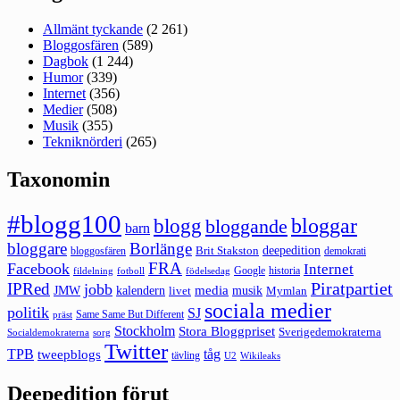
Allmänt tyckande
(2 261)
Bloggosfären
(589)
Dagbok
(1 244)
Humor
(339)
Internet
(356)
Medier
(508)
Musik
(355)
Tekniknörderi
(265)
Taxonomin
#blogg100
bloggar
blogg
bloggande
barn
bloggare
Borlänge
deepedition
Brit Stakston
bloggosfären
demokrati
FRA
Facebook
Internet
Google
historia
fildelning
fotboll
födelsedag
Piratpartiet
IPRed
jobb
kalendern
media
JMW
livet
musik
Mymlan
sociala medier
politik
SJ
Same Same But Different
präst
Stockholm
Stora Bloggpriset
Sverigedemokraterna
sorg
Socialdemokraterna
Twitter
TPB
tåg
tweepblogs
tävling
U2
Wikileaks
Deepedition förut