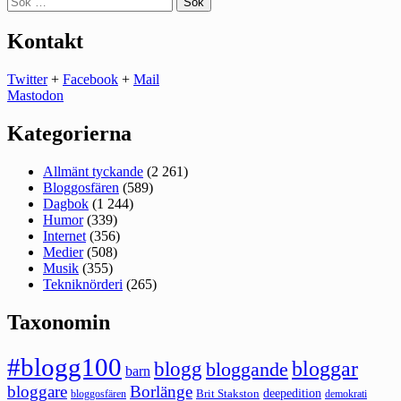
efter:
Kontakt
Twitter
+
Facebook
+
Mail
Mastodon
Kategorierna
Allmänt tyckande
(2 261)
Bloggosfären
(589)
Dagbok
(1 244)
Humor
(339)
Internet
(356)
Medier
(508)
Musik
(355)
Tekniknörderi
(265)
Taxonomin
#blogg100
bloggar
blogg
bloggande
barn
bloggare
Borlänge
deepedition
Brit Stakston
bloggosfären
demokrati