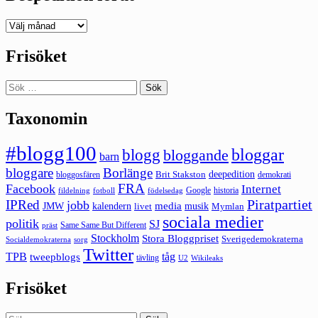
Deepedition
förut
Frisöket
Sök
efter:
Taxonomin
#blogg100
bloggar
blogg
bloggande
barn
bloggare
Borlänge
deepedition
Brit Stakston
bloggosfären
demokrati
FRA
Facebook
Internet
Google
historia
fildelning
fotboll
födelsedag
Piratpartiet
IPRed
jobb
kalendern
media
JMW
livet
musik
Mymlan
sociala medier
politik
SJ
Same Same But Different
präst
Stockholm
Stora Bloggpriset
Sverigedemokraterna
sorg
Socialdemokraterna
Twitter
TPB
tåg
tweepblogs
tävling
U2
Wikileaks
Frisöket
Sök