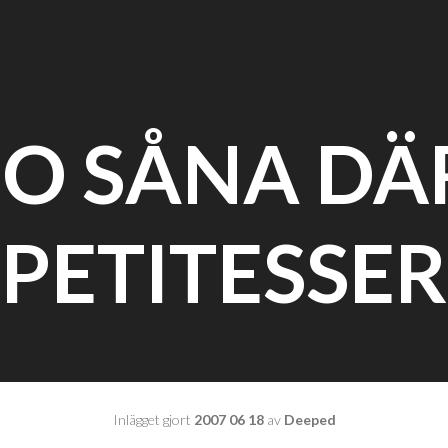
JO SÅNA DÄ
PETITESSER
Inlägget gjort
2007 06 18
av
Deeped