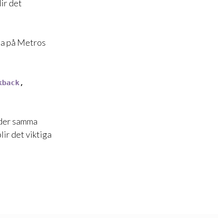
ir det
sa på Metros
kback
,
under samma
ir det viktiga