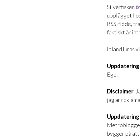
Silverfisken
ö
upplägget ho
RSS-flöde, tr
faktiskt är in
Ibland luras v
Uppdatering
Ego
.
Disclaimer
: 
jag är reklama
Uppdatering
Metroblogge
bygger på att