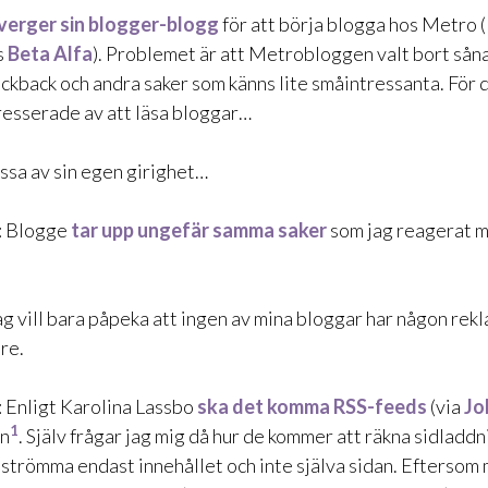
verger sin blogger-blogg
för att börja blogga hos Metro (
s
Beta Alfa
). Problemet är att Metrobloggen valt bort sån
ackback och andra saker som känns lite småintressanta. För 
tresserade av att läsa bloggar…
issa av sin egen girighet…
: Blogge
tar upp ungefär samma saker
som jag reagerat 
Jag vill bara påpeka att ingen av mina bloggar har någon rek
re.
: Enligt Karolina Lassbo
ska det komma RSS-feeds
(via
Jo
1
n
. Själv frågar jag mig då hur de kommer att räkna sidladd
 strömma endast innehållet och inte själva sidan. Eftersom