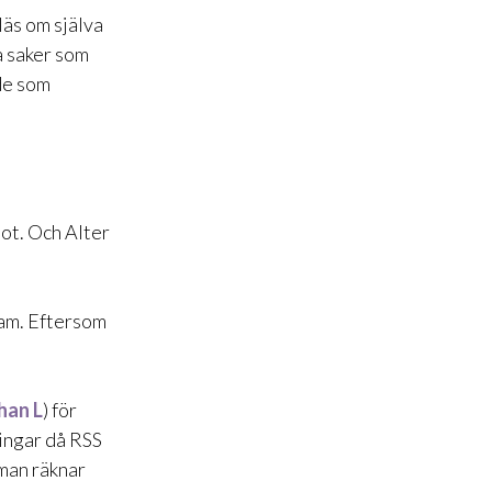
läs om själva
a saker som
de som
mot. Och
Alter
lam. Eftersom
han L
) för
ningar då RSS
 man räknar