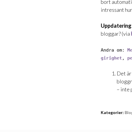
bort automati
intressant hu
Uppdatering
bloggar?
(via
Andra om:
M
girighet
,
p
Det är 
bloggn
– inte
Kategorier:
Blo