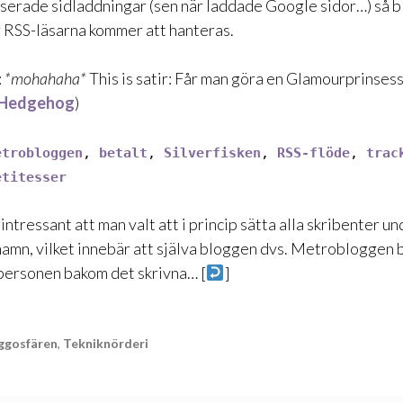
serade sidladdningar (sen när laddade Google sidor…) så bl
r RSS-läsarna kommer att hanteras.
:
*mohahaha*
This is satir:
Får man göra en Glamourprinses
Hedgehog
)
etrobloggen
,
betalt
,
Silverfisken
,
RSS-flöde
,
trac
etitesser
intressant att man valt att i princip sätta alla skribenter 
amn, vilket innebär att själva bloggen dvs. Metrobloggen bl
 personen bakom det skrivna… [
]
ggosfären
,
Tekniknörderi