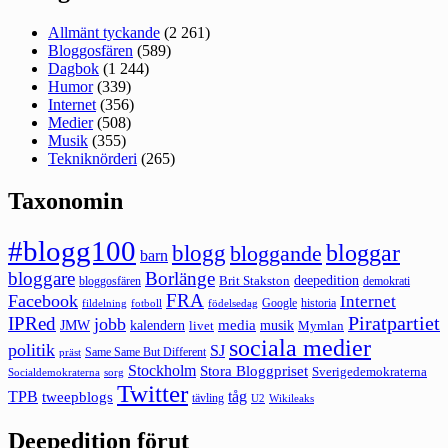
Allmänt tyckande
(2 261)
Bloggosfären
(589)
Dagbok
(1 244)
Humor
(339)
Internet
(356)
Medier
(508)
Musik
(355)
Tekniknörderi
(265)
Taxonomin
#blogg100
bloggar
blogg
bloggande
barn
bloggare
Borlänge
deepedition
Brit Stakston
bloggosfären
demokrati
FRA
Facebook
Internet
Google
historia
fildelning
fotboll
födelsedag
Piratpartiet
IPRed
jobb
kalendern
media
JMW
livet
musik
Mymlan
sociala medier
politik
SJ
Same Same But Different
präst
Stockholm
Stora Bloggpriset
Sverigedemokraterna
sorg
Socialdemokraterna
Twitter
TPB
tåg
tweepblogs
tävling
U2
Wikileaks
Deepedition förut