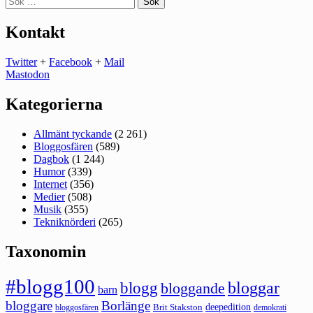
efter:
Kontakt
Twitter
+
Facebook
+
Mail
Mastodon
Kategorierna
Allmänt tyckande
(2 261)
Bloggosfären
(589)
Dagbok
(1 244)
Humor
(339)
Internet
(356)
Medier
(508)
Musik
(355)
Tekniknörderi
(265)
Taxonomin
#blogg100
bloggar
blogg
bloggande
barn
bloggare
Borlänge
deepedition
Brit Stakston
bloggosfären
demokrati