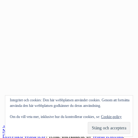
Integritet och cookies: Den här webbplatsen använder cookies. Genom att fortsätta
använda den här webbplatsen godkänner du deras användning.
Om du vill veta mer, inklusive hur du kontrollerar cookies, se:
Cookie-policy
Inläggsnavigering
←
Föregående inlägg
Nästa inlägg
→
Drivs med WordPress
|
Tema: Intergalactic av
WordPress.com
.