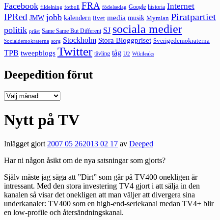
FRA
Facebook
Internet
Google
historia
fildelning
fotboll
födelsedag
Piratpartiet
IPRed
jobb
kalendern
media
JMW
livet
musik
Mymlan
sociala medier
politik
SJ
Same Same But Different
präst
Stockholm
Stora Bloggpriset
Sverigedemokraterna
sorg
Socialdemokraterna
Twitter
TPB
tåg
tweepblogs
tävling
U2
Wikileaks
Deepedition förut
Deepedition
förut
Nytt på TV
Inlägget gjort
2007 05 26
2013 02 17
av
Deeped
Har ni någon åsikt om de nya satsningar som gjorts?
Själv måste jag säga att ”Dirt” som går på TV400 onekligen är
intressant. Med den stora investering TV4 gjort i att sälja in den
kanalen så visar det onekligen att man väljer att divergera sina
underkanaler: TV400 som en high-end-seriekanal medan TV4+ blir
en low-profile och återsändningskanal.