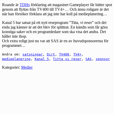
Roande är
TDHs
förklaring att magasinet Gameplayer får bättre spot
genom att flyttas från TV400 till TV4+… Och ännu roligare är det
när han försöker förklara att jag inte har koll på medieplanering…
Kanal 5 har satsat på ett nytt reseprogram ”Titta, vi reser” och det
enda jag känner är att det blev för splittrat. En kändis som får göra
konstiga saker och en programledare som ska visa det andra. Det
håller inte ihop.
Och extra roligt just nu var att SAS är en av huvudsponsorerna för
programmet…
Andra om:
satsningar
,
Dirt
,
TV400
,
TV4+
,
medieplanering
,
Kanal 5
,
Titta vi reser
,
SAS
,
sponsor
Kategorier:
Medier