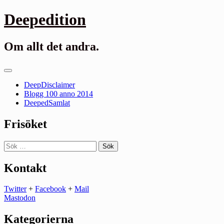
Gå
Deepedition
till
innehåll
Om allt det andra.
Primär
meny
DeepDisclaimer
Blogg 100 anno 2014
DeepedSamlat
Frisöket
Sök
efter:
Kontakt
Twitter
+
Facebook
+
Mail
Mastodon
Kategorierna