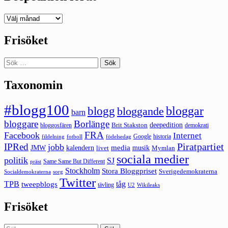
Deepedition
förut
Frisöket
Sök
efter:
Taxonomin
#blogg100
bloggar
blogg
bloggande
barn
bloggare
Borlänge
deepedition
Brit Stakston
bloggosfären
demokrati
FRA
Facebook
Internet
Google
historia
fildelning
fotboll
födelsedag
Piratpartiet
IPRed
jobb
kalendern
media
JMW
livet
musik
Mymlan
sociala medier
politik
SJ
Same Same But Different
präst
Stockholm
Stora Bloggpriset
Sverigedemokraterna
sorg
Socialdemokraterna
Twitter
TPB
tåg
tweepblogs
tävling
U2
Wikileaks
Frisöket
Sök