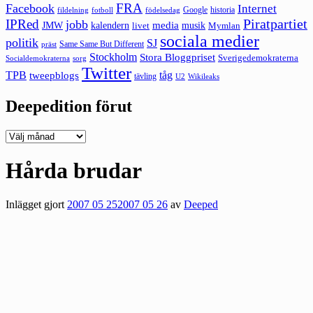
FRA
Facebook
Internet
Google
historia
fildelning
fotboll
födelsedag
Piratpartiet
IPRed
jobb
kalendern
media
JMW
livet
musik
Mymlan
sociala medier
politik
SJ
Same Same But Different
präst
Stockholm
Stora Bloggpriset
Sverigedemokraterna
sorg
Socialdemokraterna
Twitter
TPB
tåg
tweepblogs
tävling
U2
Wikileaks
Deepedition förut
Deepedition
förut
Hårda brudar
Inlägget gjort
2007 05 25
2007 05 26
av
Deeped