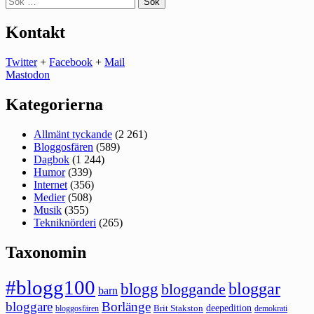
efter:
Kontakt
Twitter
+
Facebook
+
Mail
Mastodon
Kategorierna
Allmänt tyckande
(2 261)
Bloggosfären
(589)
Dagbok
(1 244)
Humor
(339)
Internet
(356)
Medier
(508)
Musik
(355)
Tekniknörderi
(265)
Taxonomin
#blogg100
bloggar
blogg
bloggande
barn
bloggare
Borlänge
deepedition
Brit Stakston
bloggosfären
demokrati