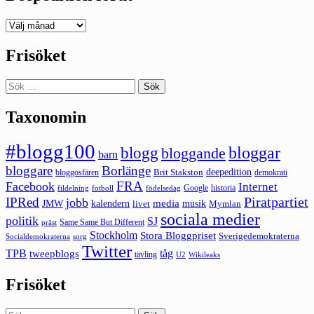
Deepedition
förut
Frisöket
Sök
efter:
Taxonomin
#blogg100
bloggar
blogg
bloggande
barn
bloggare
Borlänge
deepedition
Brit Stakston
bloggosfären
demokrati
FRA
Facebook
Internet
Google
historia
fildelning
fotboll
födelsedag
Piratpartiet
IPRed
jobb
kalendern
media
JMW
livet
musik
Mymlan
sociala medier
politik
SJ
Same Same But Different
präst
Stockholm
Stora Bloggpriset
Sverigedemokraterna
sorg
Socialdemokraterna
Twitter
TPB
tåg
tweepblogs
tävling
U2
Wikileaks
Frisöket
Sök