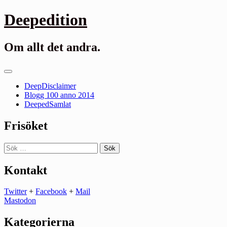
Gå
Deepedition
till
innehåll
Om allt det andra.
Primär
meny
DeepDisclaimer
Blogg 100 anno 2014
DeepedSamlat
Frisöket
Sök
efter:
Kontakt
Twitter
+
Facebook
+
Mail
Mastodon
Kategorierna