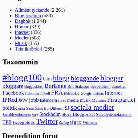
Allmänt tyckande
(2 261)
Bloggosfären
(589)
Dagbok
(1 244)
Humor
(339)
Internet
(356)
Medier
(508)
Musik
(355)
Tekniknörderi
(265)
Taxonomin
#blogg100
bloggar
blogg
bloggande
barn
bloggare
Borlänge
deepedition
Brit Stakston
bloggosfären
demokrati
FRA
Facebook
Internet
Google
historia
fildelning
fotboll
födelsedag
Piratpartiet
IPRed
jobb
kalendern
media
JMW
livet
musik
Mymlan
sociala medier
politik
SJ
Same Same But Different
präst
Stockholm
Stora Bloggpriset
Sverigedemokraterna
sorg
Socialdemokraterna
Twitter
TPB
tåg
tweepblogs
tävling
U2
Wikileaks
Deepedition förut