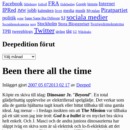
FRA
Facebook
Internet
Google
historia
fildelning
fotboll
födelsedag
Piratpartiet
IPRed
jobb
kalendern
media
JMW
livet
musik
Mymlan
sociala medier
politik
SJ
Same Same But Different
präst
Stockholm
Stora Bloggpriset
Sverigedemokraterna
sorg
Socialdemokraterna
Twitter
TPB
tåg
tweepblogs
tävling
U2
Wikileaks
Deepedition förut
Deepedition
förut
Been there all the time
Inlägget gjort
2007 05 07
2013 02 17
av
Deeped
Köpte en skiva till idag:
Dinosaur Jr.
”
Beyond
”. En total
glädjefnattig upplevelse av elektrifierad spelglädje. Det verkar som
alla de gamla hjältarna tagit knark eller hittat tillbaka till sina gamla
ideal. Jag menar – i fredags insikten om att
The Mission
var tillbaka
på ett sätt som jag inte trott:
God is a bullet
är en mycket bra skiva
helt enkelt. Och J. Masci och de andra juniora dinosaurierna har
släppt iväg en skiva som är så elektrisk och lo-fi-eklektisk att det