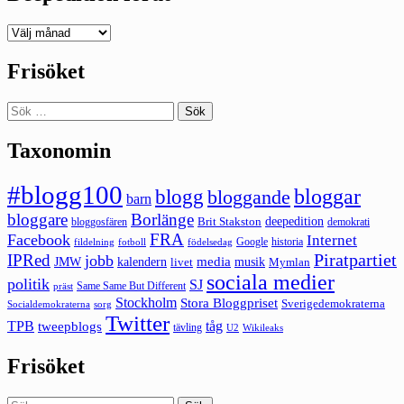
Deepedition
förut
Frisöket
Sök
efter:
Taxonomin
#blogg100
bloggar
blogg
bloggande
barn
bloggare
Borlänge
deepedition
Brit Stakston
bloggosfären
demokrati
FRA
Facebook
Internet
Google
historia
fildelning
fotboll
födelsedag
Piratpartiet
IPRed
jobb
kalendern
media
JMW
livet
musik
Mymlan
sociala medier
politik
SJ
Same Same But Different
präst
Stockholm
Stora Bloggpriset
Sverigedemokraterna
sorg
Socialdemokraterna
Twitter
TPB
tåg
tweepblogs
tävling
U2
Wikileaks
Frisöket
Sök