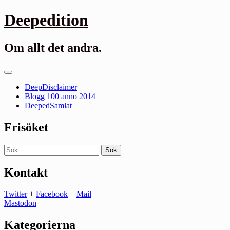
Gå
Deepedition
till
innehåll
Om allt det andra.
Primär
meny
DeepDisclaimer
Blogg 100 anno 2014
DeepedSamlat
Frisöket
Sök
efter:
Kontakt
Twitter
+
Facebook
+
Mail
Mastodon
Kategorierna