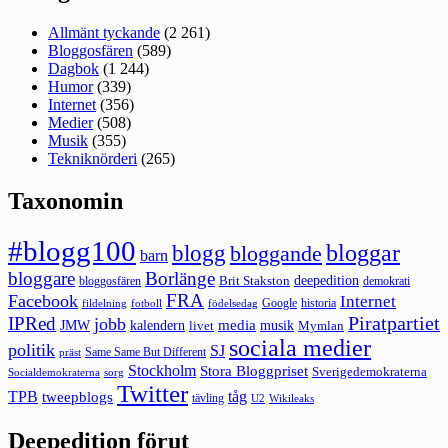
Allmänt tyckande
(2 261)
Bloggosfären
(589)
Dagbok
(1 244)
Humor
(339)
Internet
(356)
Medier
(508)
Musik
(355)
Tekniknörderi
(265)
Taxonomin
#blogg100
bloggar
blogg
bloggande
barn
bloggare
Borlänge
deepedition
Brit Stakston
bloggosfären
demokrati
FRA
Facebook
Internet
Google
historia
fildelning
fotboll
födelsedag
Piratpartiet
IPRed
jobb
kalendern
media
JMW
livet
musik
Mymlan
sociala medier
politik
SJ
Same Same But Different
präst
Stockholm
Stora Bloggpriset
Sverigedemokraterna
sorg
Socialdemokraterna
Twitter
TPB
tåg
tweepblogs
tävling
U2
Wikileaks
Deepedition förut