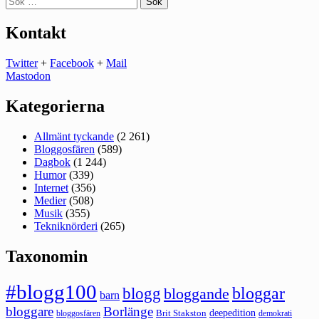
efter:
Kontakt
Twitter
+
Facebook
+
Mail
Mastodon
Kategorierna
Allmänt tyckande
(2 261)
Bloggosfären
(589)
Dagbok
(1 244)
Humor
(339)
Internet
(356)
Medier
(508)
Musik
(355)
Tekniknörderi
(265)
Taxonomin
#blogg100
bloggar
blogg
bloggande
barn
bloggare
Borlänge
deepedition
Brit Stakston
bloggosfären
demokrati