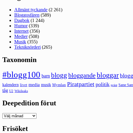
Allmänt tyckande
(2 261)
Bloggosfären
(589)
Dagbok
(1 244)
Humor
(339)
Internet
(356)
Medier
(508)
Musik
(355)
Tekniknörderi
(265)
Taxonomin
#blogg100
bloggar
blogg
bloggande
blogg
barn
Piratpartiet
politik
kalendern
media
livet
musik
Mymlan
Same Same
präst
tåg
U2
Wikileaks
Deepedition förut
Deepedition
förut
Frisöket