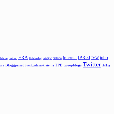
FRA
IPRed
jobb
Internet
JMW
Google
historia
ldelning
fotboll
födelsedag
Twitter
ora Bloggpriset
TPB
tweepblogs
Sverigedemokraterna
tävling