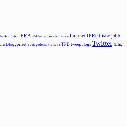
FRA
IPRed
jobb
Internet
JMW
Google
historia
ldelning
fotboll
födelsedag
Twitter
ora Bloggpriset
TPB
tweepblogs
Sverigedemokraterna
tävling