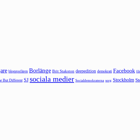
are
Borlänge
Facebook
deepedition
Brit Stakston
bloggosfären
demokrati
fi
sociala medier
SJ
Stockholm
St
 But Different
sorg
Socialdemokraterna