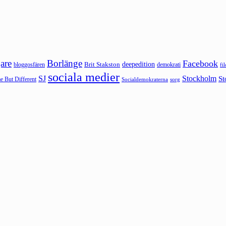
are
Borlänge
Facebook
deepedition
Brit Stakston
bloggosfären
demokrati
fi
sociala medier
SJ
Stockholm
St
 But Different
sorg
Socialdemokraterna