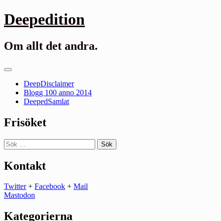
Gå
Deepedition
till
innehåll
Om allt det andra.
Primär
meny
DeepDisclaimer
Blogg 100 anno 2014
DeepedSamlat
Frisöket
Sök
efter:
Kontakt
Twitter
+
Facebook
+
Mail
Mastodon
Kategorierna