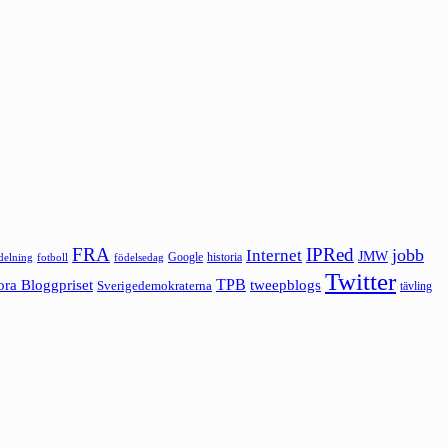
FRA
IPRed
jobb
Internet
JMW
Google
historia
ldelning
fotboll
födelsedag
Twitter
ora Bloggpriset
TPB
tweepblogs
Sverigedemokraterna
tävling