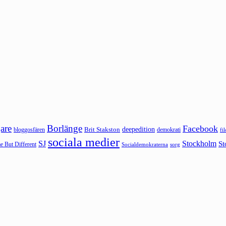
are
Borlänge
Facebook
deepedition
Brit Stakston
bloggosfären
demokrati
fi
sociala medier
SJ
Stockholm
St
 But Different
sorg
Socialdemokraterna