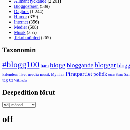
Allmänt tyckande
(2 261)
Bloggosfären
(589)
Dagbok
(1 244)
Humor
(339)
Internet
(356)
Medier
(508)
Musik
(355)
Tekniknörderi
(265)
Taxonomin
#blogg100
bloggar
blogg
bloggande
blogg
barn
Piratpartiet
politik
kalendern
media
livet
musik
Mymlan
Same Same
präst
tåg
U2
Wikileaks
Deepedition förut
Deepedition
förut
off