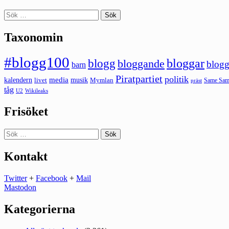
Sök
efter:
Taxonomin
#blogg100
bloggar
blogg
bloggande
blogg
barn
Piratpartiet
politik
kalendern
media
livet
musik
Mymlan
Same Same
präst
tåg
U2
Wikileaks
Frisöket
Sök
efter:
Kontakt
Twitter
+
Facebook
+
Mail
Mastodon
Kategorierna