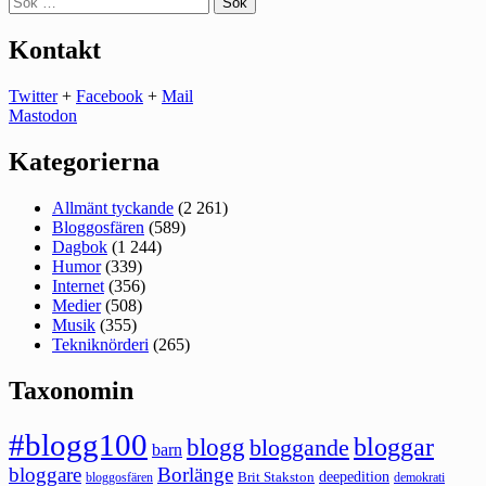
efter:
Kontakt
Twitter
+
Facebook
+
Mail
Mastodon
Kategorierna
Allmänt tyckande
(2 261)
Bloggosfären
(589)
Dagbok
(1 244)
Humor
(339)
Internet
(356)
Medier
(508)
Musik
(355)
Tekniknörderi
(265)
Taxonomin
#blogg100
bloggar
blogg
bloggande
barn
bloggare
Borlänge
deepedition
Brit Stakston
bloggosfären
demokrati