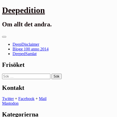
Gå
Deepedition
till
innehåll
Om allt det andra.
Primär
meny
DeepDisclaimer
Blogg 100 anno 2014
DeepedSamlat
Frisöket
Sök
efter:
Kontakt
Twitter
+
Facebook
+
Mail
Mastodon
Kategorierna