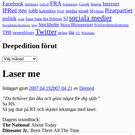
FRA
Facebook
Internet
Google
historia
fildelning
fotboll
födelsedag
Piratpartiet
IPRed
jobb
kalendern
media
JMW
livet
musik
Mymlan
sociala medier
politik
SJ
Same Same But Different
präst
Stockholm
Stora Bloggpriset
Sverigedemokraterna
sorg
Socialdemokraterna
Twitter
TPB
tåg
tweepblogs
tävling
U2
Wikileaks
Deepedition förut
Deepedition
förut
Laser me
Inlägget gjort
2007 04 19
2007 04 21
av
Deeped
”Du behöver fan åka och göra något för dig själv”
Sa HS.
Så jag drar på RT och skjuter leksingar med laser.
Dagens soundtrack:
The National
: About Today
Dinosaur Jr.
: Been There All The Time