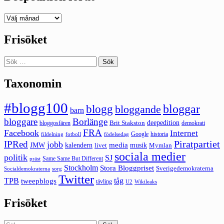
Deepedition
förut
Frisöket
Sök
efter:
Taxonomin
#blogg100
bloggar
blogg
bloggande
barn
bloggare
Borlänge
deepedition
Brit Stakston
bloggosfären
demokrati
FRA
Facebook
Internet
Google
historia
fildelning
fotboll
födelsedag
Piratpartiet
IPRed
jobb
kalendern
media
JMW
livet
musik
Mymlan
sociala medier
politik
SJ
Same Same But Different
präst
Stockholm
Stora Bloggpriset
Sverigedemokraterna
sorg
Socialdemokraterna
Twitter
TPB
tåg
tweepblogs
tävling
U2
Wikileaks
Frisöket
Sök