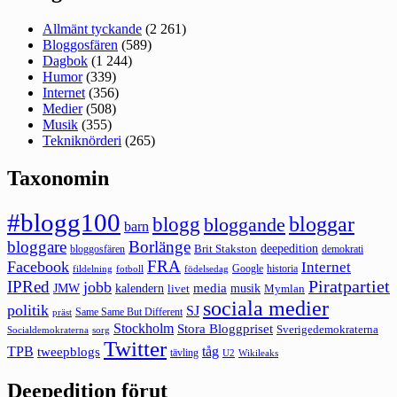
Allmänt tyckande
(2 261)
Bloggosfären
(589)
Dagbok
(1 244)
Humor
(339)
Internet
(356)
Medier
(508)
Musik
(355)
Tekniknörderi
(265)
Taxonomin
#blogg100
bloggar
blogg
bloggande
barn
bloggare
Borlänge
deepedition
Brit Stakston
bloggosfären
demokrati
FRA
Facebook
Internet
Google
historia
fildelning
fotboll
födelsedag
Piratpartiet
IPRed
jobb
kalendern
media
JMW
livet
musik
Mymlan
sociala medier
politik
SJ
Same Same But Different
präst
Stockholm
Stora Bloggpriset
Sverigedemokraterna
sorg
Socialdemokraterna
Twitter
TPB
tåg
tweepblogs
tävling
U2
Wikileaks
Deepedition förut