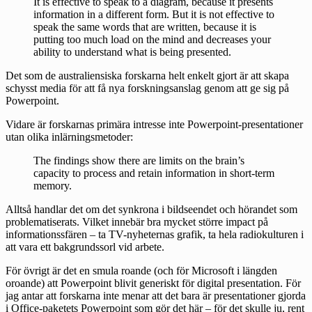
It is effective to speak to a diagram, because it presents
information in a different form. But it is not effective to
speak the same words that are written, because it is
putting too much load on the mind and decreases your
ability to understand what is being presented.
Det som de australiensiska forskarna helt enkelt gjort är att skapa
schysst media för att få nya forskningsanslag genom att ge sig på
Powerpoint.
Vidare är forskarnas primära intresse inte Powerpoint-presentationer
utan olika inlärningsmetoder:
The findings show there are limits on the brain’s
capacity to process and retain information in short-term
memory.
Alltså handlar det om det synkrona i bildseendet och hörandet som
problematiserats. Vilket innebär bra mycket större impact på
informationssfären – ta TV-nyheternas grafik, ta hela radiokulturen i
att vara ett bakgrundssorl vid arbete.
För övrigt är det en smula roande (och för Microsoft i längden
oroande) att Powerpoint blivit generiskt för digital presentation. För
jag antar att forskarna inte menar att det bara är presentationer gjorda
i Office-paketets Powerpoint som gör det här – för det skulle ju, rent