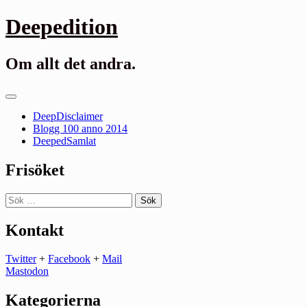
Gå
Deepedition
till
innehåll
Om allt det andra.
Primär
meny
DeepDisclaimer
Blogg 100 anno 2014
DeepedSamlat
Frisöket
Sök
efter:
Kontakt
Twitter
+
Facebook
+
Mail
Mastodon
Kategorierna