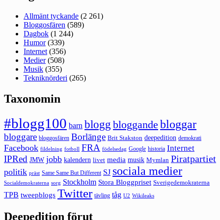
Allmänt tyckande
(2 261)
Bloggosfären
(589)
Dagbok
(1 244)
Humor
(339)
Internet
(356)
Medier
(508)
Musik
(355)
Tekniknörderi
(265)
Taxonomin
#blogg100
bloggar
blogg
bloggande
barn
bloggare
Borlänge
deepedition
Brit Stakston
bloggosfären
demokrati
FRA
Facebook
Internet
Google
historia
fildelning
fotboll
födelsedag
Piratpartiet
IPRed
jobb
kalendern
media
JMW
livet
musik
Mymlan
sociala medier
politik
SJ
Same Same But Different
präst
Stockholm
Stora Bloggpriset
Sverigedemokraterna
sorg
Socialdemokraterna
Twitter
TPB
tåg
tweepblogs
tävling
U2
Wikileaks
Deepedition förut