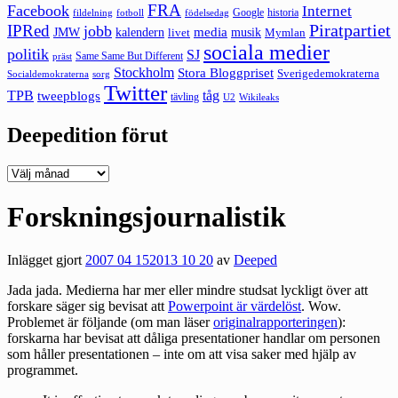
FRA
Facebook
Internet
Google
historia
fildelning
fotboll
födelsedag
Piratpartiet
IPRed
jobb
kalendern
media
JMW
livet
musik
Mymlan
sociala medier
politik
SJ
Same Same But Different
präst
Stockholm
Stora Bloggpriset
Sverigedemokraterna
sorg
Socialdemokraterna
Twitter
TPB
tåg
tweepblogs
tävling
U2
Wikileaks
Deepedition förut
Deepedition
förut
Forskningsjournalistik
Inlägget gjort
2007 04 15
2013 10 20
av
Deeped
Jada jada. Medierna har mer eller mindre studsat lyckligt över att
forskare säger sig bevisat att
Powerpoint är värdelöst
. Wow.
Problemet är följande (om man läser
originalrapporteringen
):
forskarna har bevisat att dåliga presentationer handlar om personen
som håller presentationen – inte om att visa saker med hjälp av
programmet.