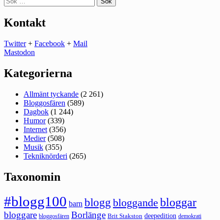
efter:
Kontakt
Twitter
+
Facebook
+
Mail
Mastodon
Kategorierna
Allmänt tyckande
(2 261)
Bloggosfären
(589)
Dagbok
(1 244)
Humor
(339)
Internet
(356)
Medier
(508)
Musik
(355)
Tekniknörderi
(265)
Taxonomin
#blogg100
bloggar
blogg
bloggande
barn
bloggare
Borlänge
deepedition
Brit Stakston
bloggosfären
demokrati