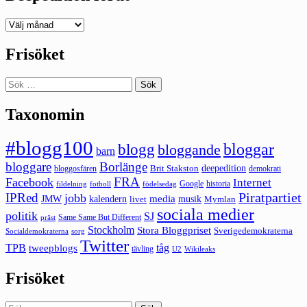
Deepedition
förut
Frisöket
Sök
efter:
Taxonomin
#blogg100
bloggar
blogg
bloggande
barn
bloggare
Borlänge
deepedition
Brit Stakston
bloggosfären
demokrati
FRA
Facebook
Internet
Google
historia
fildelning
fotboll
födelsedag
Piratpartiet
IPRed
jobb
kalendern
media
JMW
livet
musik
Mymlan
sociala medier
politik
SJ
Same Same But Different
präst
Stockholm
Stora Bloggpriset
Sverigedemokraterna
sorg
Socialdemokraterna
Twitter
TPB
tåg
tweepblogs
tävling
U2
Wikileaks
Frisöket
Sök