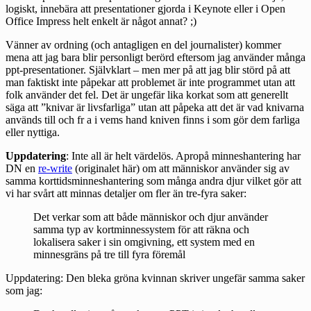
logiskt, innebära att presentationer gjorda i Keynote eller i Open
Office Impress helt enkelt är något annat? ;)
Vänner av ordning (och antagligen en del journalister) kommer
mena att jag bara blir personligt berörd eftersom jag använder många
ppt-presentationer. Självklart – men mer på att jag blir störd på att
man faktiskt inte påpekar att problemet är inte programmet utan att
folk använder det fel. Det är ungefär lika korkat som att generellt
säga att ”knivar är livsfarliga” utan att påpeka att det är vad knivarna
används till och fr a i vems hand kniven finns i som gör dem farliga
eller nyttiga.
Uppdatering
: Inte all är helt värdelös. Apropå minneshantering har
DN en
re-write
(originalet
här
) om att människor använder sig av
samma korttidsminneshantering som många andra djur vilket gör att
vi har svårt att minnas detaljer om fler än tre-fyra saker:
Det verkar som att både människor och djur använder
samma typ av kortminnessystem för att räkna och
lokalisera saker i sin omgivning, ett system med en
minnesgräns på tre till fyra föremål
Uppdatering: Den bleka gröna kvinnan
skriver
ungefär samma saker
som jag: