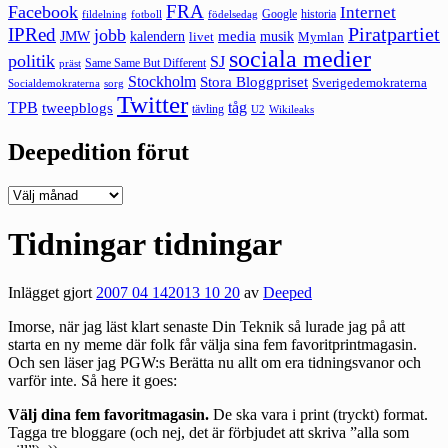
FRA
Facebook
Internet
Google
historia
fildelning
fotboll
födelsedag
Piratpartiet
IPRed
jobb
kalendern
media
JMW
livet
musik
Mymlan
sociala medier
politik
SJ
Same Same But Different
präst
Stockholm
Stora Bloggpriset
Sverigedemokraterna
sorg
Socialdemokraterna
Twitter
TPB
tåg
tweepblogs
tävling
U2
Wikileaks
Deepedition förut
Deepedition
förut
Tidningar tidningar
Inlägget gjort
2007 04 14
2013 10 20
av
Deeped
Imorse, när jag läst klart senaste Din Teknik så lurade jag på att
starta en ny meme där folk får välja sina fem favoritprintmagasin.
Och sen läser jag PGW:s
Berätta nu allt om era tidningsvanor
och
varför inte. Så here it goes:
Välj dina fem favoritmagasin.
De ska vara i print (tryckt) format.
Tagga tre bloggare (och nej, det är förbjudet att skriva ”alla som