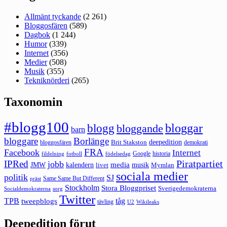
Allmänt tyckande
(2 261)
Bloggosfären
(589)
Dagbok
(1 244)
Humor
(339)
Internet
(356)
Medier
(508)
Musik
(355)
Tekniknörderi
(265)
Taxonomin
#blogg100
bloggar
blogg
bloggande
barn
bloggare
Borlänge
deepedition
Brit Stakston
bloggosfären
demokrati
FRA
Facebook
Internet
Google
historia
fildelning
fotboll
födelsedag
Piratpartiet
IPRed
jobb
kalendern
media
JMW
livet
musik
Mymlan
sociala medier
politik
SJ
Same Same But Different
präst
Stockholm
Stora Bloggpriset
Sverigedemokraterna
sorg
Socialdemokraterna
Twitter
TPB
tåg
tweepblogs
tävling
U2
Wikileaks
Deepedition förut