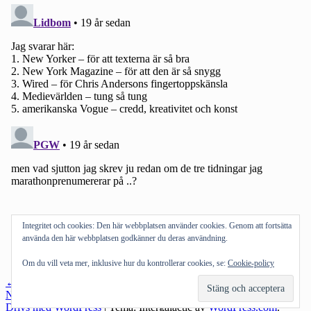
Integritet och cookies: Den här webbplatsen använder cookies. Genom att fortsätta
använda den här webbplatsen godkänner du deras användning.
Om du vill veta mer, inklusive hur du kontrollerar cookies, se:
Cookie-policy
Inläggsnavigering
←
Föregående inlägg
Nästa inlägg
→
Drivs med WordPress
|
Tema: Intergalactic av
WordPress.com
.