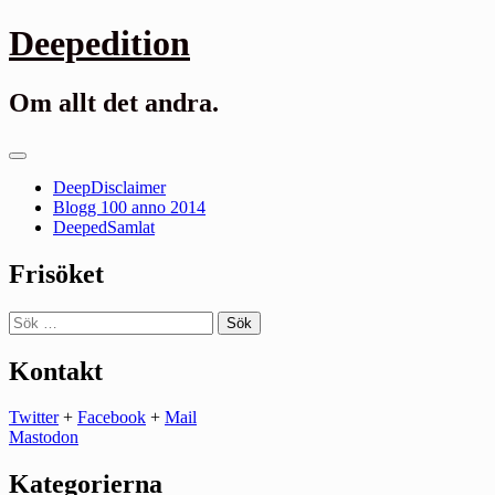
Gå
Deepedition
till
innehåll
Om allt det andra.
Primär
meny
DeepDisclaimer
Blogg 100 anno 2014
DeepedSamlat
Frisöket
Sök
efter:
Kontakt
Twitter
+
Facebook
+
Mail
Mastodon
Kategorierna