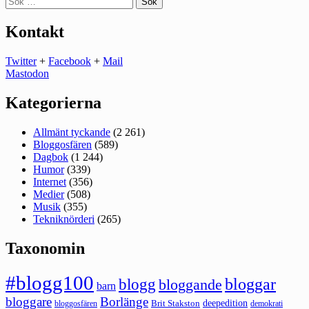
efter:
Kontakt
Twitter
+
Facebook
+
Mail
Mastodon
Kategorierna
Allmänt tyckande
(2 261)
Bloggosfären
(589)
Dagbok
(1 244)
Humor
(339)
Internet
(356)
Medier
(508)
Musik
(355)
Tekniknörderi
(265)
Taxonomin
#blogg100
bloggar
blogg
bloggande
barn
bloggare
Borlänge
deepedition
Brit Stakston
bloggosfären
demokrati