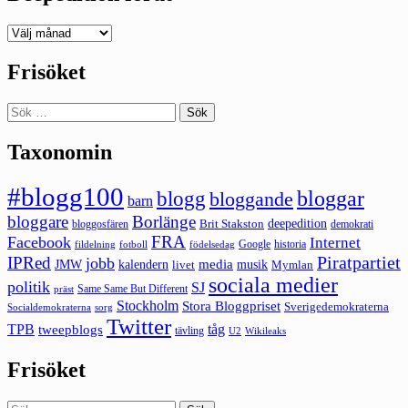
Deepedition
förut
Frisöket
Sök
efter:
Taxonomin
#blogg100
bloggar
blogg
bloggande
barn
bloggare
Borlänge
deepedition
Brit Stakston
bloggosfären
demokrati
FRA
Facebook
Internet
Google
historia
fildelning
fotboll
födelsedag
Piratpartiet
IPRed
jobb
kalendern
media
JMW
livet
musik
Mymlan
sociala medier
politik
SJ
Same Same But Different
präst
Stockholm
Stora Bloggpriset
Sverigedemokraterna
sorg
Socialdemokraterna
Twitter
TPB
tåg
tweepblogs
tävling
U2
Wikileaks
Frisöket
Sök