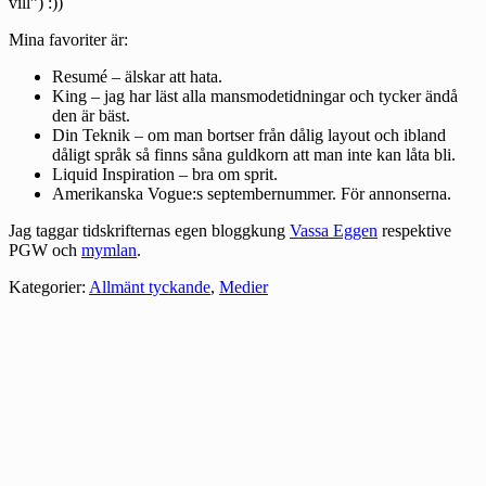
vill”) :))
Mina favoriter är:
Resumé – älskar att hata.
King – jag har läst alla mansmodetidningar och tycker ändå
den är bäst.
Din Teknik – om man bortser från dålig layout och ibland
dåligt språk så finns såna guldkorn att man inte kan låta bli.
Liquid Inspiration – bra om sprit.
Amerikanska Vogue:s septembernummer. För annonserna.
Jag taggar tidskrifternas egen bloggkung
Vassa Eggen
respektive
PGW
och
mymlan
.
Kategorier:
Allmänt tyckande
,
Medier