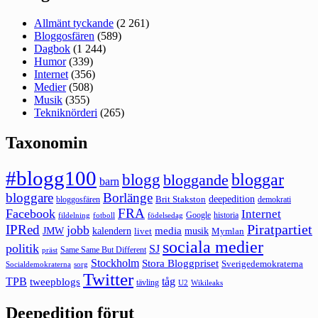
Allmänt tyckande
(2 261)
Bloggosfären
(589)
Dagbok
(1 244)
Humor
(339)
Internet
(356)
Medier
(508)
Musik
(355)
Tekniknörderi
(265)
Taxonomin
#blogg100
bloggar
blogg
bloggande
barn
bloggare
Borlänge
deepedition
Brit Stakston
bloggosfären
demokrati
FRA
Facebook
Internet
Google
historia
fildelning
fotboll
födelsedag
Piratpartiet
IPRed
jobb
kalendern
media
JMW
livet
musik
Mymlan
sociala medier
politik
SJ
Same Same But Different
präst
Stockholm
Stora Bloggpriset
Sverigedemokraterna
sorg
Socialdemokraterna
Twitter
TPB
tåg
tweepblogs
tävling
U2
Wikileaks
Deepedition förut