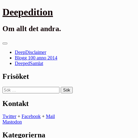
Gå
Deepedition
till
innehåll
Om allt det andra.
Primär
meny
DeepDisclaimer
Blogg 100 anno 2014
DeepedSamlat
Frisöket
Sök
efter:
Kontakt
Twitter
+
Facebook
+
Mail
Mastodon
Kategorierna