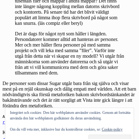
tusentals filer och mappar i andra mappar? Det finns
inte längre någong koppling mellan datorns skrivbord
och kontorets. På senare tid har det blivit väldigt
populärt att limma ihop flera skrivbord på något som
kan snurra. (läs compiz eller beryl)
Det är dags för något nytt som håller i längden.
Persondatorer kommer alltid att hanteras av personer.
Mer och mer håller flera personer på med samma
projekt och vill leka med samma ”filer”. Varför inte
utgå från detta när vi skapar en ny modell? Vi utgår från
människorna som använder datorerna och så utgår vi
från att vi vill kommunicera med dem och göra saker
tillsammans med dem.
De personer som dissar Sugar utgår bara från sig själva och visar
mest på en rejäl okunskap och dålig empati med världen. Att ett barn
nödvändigtvis ska förstå metaforiken bakom skrivbordstänkandet är
bakåtsträvande och det är rätt sorgligt att Vista inte gick längre i att
förändra den metaforiken.
Integritet och cookies: Den här webbplatsen använder cookies. Genom att fortsätta
Andra om:
GUI
,
Sugar
,
100$-datorn
,
användarvänlighet
,
använda den här webbplatsen godkänner du deras användning.
relevans
,
symboler
,
ikoner
Om du vill veta mer, inklusive hur du kontrollerar cookies, se:
Cookie-policy
Kategorier:
Tekniknörderi
←
Föregående inlägg