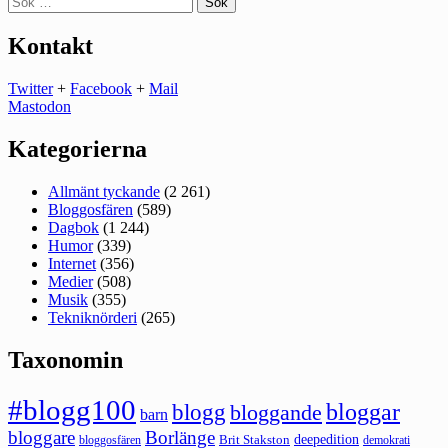
efter:
Kontakt
Twitter
+
Facebook
+
Mail
Mastodon
Kategorierna
Allmänt tyckande
(2 261)
Bloggosfären
(589)
Dagbok
(1 244)
Humor
(339)
Internet
(356)
Medier
(508)
Musik
(355)
Tekniknörderi
(265)
Taxonomin
#blogg100
bloggar
blogg
bloggande
barn
bloggare
Borlänge
deepedition
Brit Stakston
bloggosfären
demokrati