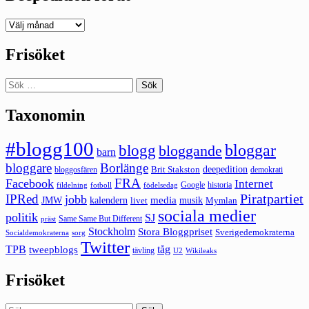
Deepedition
förut
Frisöket
Sök
efter:
Taxonomin
#blogg100
bloggar
blogg
bloggande
barn
bloggare
Borlänge
deepedition
Brit Stakston
bloggosfären
demokrati
FRA
Facebook
Internet
Google
historia
fildelning
fotboll
födelsedag
Piratpartiet
IPRed
jobb
kalendern
media
JMW
livet
musik
Mymlan
sociala medier
politik
SJ
Same Same But Different
präst
Stockholm
Stora Bloggpriset
Sverigedemokraterna
sorg
Socialdemokraterna
Twitter
TPB
tåg
tweepblogs
tävling
U2
Wikileaks
Frisöket
Sök