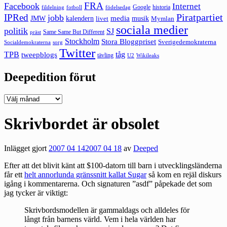
FRA
Facebook
Internet
Google
historia
fildelning
fotboll
födelsedag
Piratpartiet
IPRed
jobb
kalendern
media
JMW
livet
musik
Mymlan
sociala medier
politik
SJ
Same Same But Different
präst
Stockholm
Stora Bloggpriset
Sverigedemokraterna
sorg
Socialdemokraterna
Twitter
TPB
tåg
tweepblogs
tävling
U2
Wikileaks
Deepedition förut
Deepedition
förut
Skrivbordet är obsolet
Inlägget gjort
2007 04 14
2007 04 18
av
Deeped
Efter att det blivit känt att $100-datorn till barn i utvecklingsländerna
får ett
helt annorlunda gränssnitt kallat Sugar
så kom en rejäl diskurs
igång i kommentarerna. Och signaturen ”asdf” påpekade det som
jag tycker är viktigt:
Skrivbordsmodellen är gammaldags och alldeles för
långt från barnens värld. Vem i hela världen har