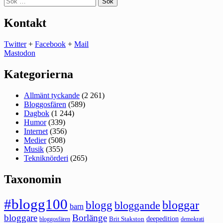
efter:
Kontakt
Twitter
+
Facebook
+
Mail
Mastodon
Kategorierna
Allmänt tyckande
(2 261)
Bloggosfären
(589)
Dagbok
(1 244)
Humor
(339)
Internet
(356)
Medier
(508)
Musik
(355)
Tekniknörderi
(265)
Taxonomin
#blogg100
bloggar
blogg
bloggande
barn
bloggare
Borlänge
deepedition
Brit Stakston
bloggosfären
demokrati