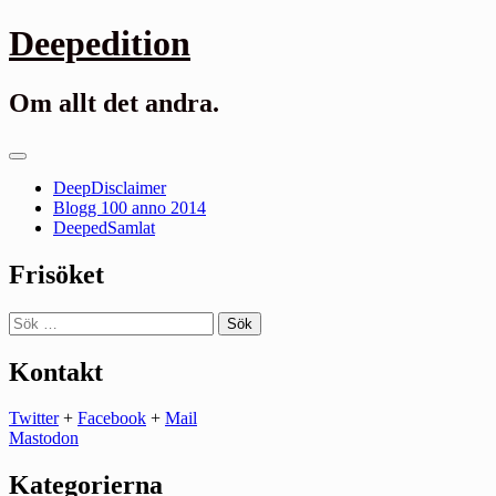
Gå
Deepedition
till
innehåll
Om allt det andra.
Primär
meny
DeepDisclaimer
Blogg 100 anno 2014
DeepedSamlat
Frisöket
Sök
efter:
Kontakt
Twitter
+
Facebook
+
Mail
Mastodon
Kategorierna