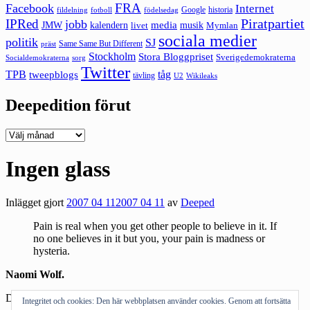
FRA
Facebook
Internet
Google
historia
fildelning
fotboll
födelsedag
Piratpartiet
IPRed
jobb
kalendern
media
JMW
livet
musik
Mymlan
sociala medier
politik
SJ
Same Same But Different
präst
Stockholm
Stora Bloggpriset
Sverigedemokraterna
sorg
Socialdemokraterna
Twitter
TPB
tåg
tweepblogs
tävling
U2
Wikileaks
Deepedition förut
Deepedition
förut
Ingen glass
Inlägget gjort
2007 04 11
2007 04 11
av
Deeped
Pain is real when you get other people to believe in it. If
no one believes in it but you, your pain is madness or
hysteria.
Naomi Wolf.
Den som inte tycker synd om mig får ingen glass.
Integritet och cookies: Den här webbplatsen använder cookies. Genom att fortsätta