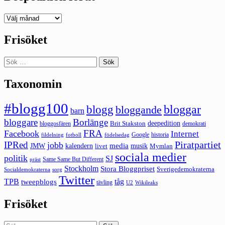
Deepedition
förut
Frisöket
Sök
efter:
Taxonomin
#blogg100
bloggar
blogg
bloggande
barn
bloggare
Borlänge
deepedition
Brit Stakston
bloggosfären
demokrati
FRA
Facebook
Internet
Google
historia
fildelning
fotboll
födelsedag
Piratpartiet
IPRed
jobb
kalendern
media
JMW
livet
musik
Mymlan
sociala medier
politik
SJ
Same Same But Different
präst
Stockholm
Stora Bloggpriset
Sverigedemokraterna
sorg
Socialdemokraterna
Twitter
TPB
tåg
tweepblogs
tävling
U2
Wikileaks
Frisöket
Sök