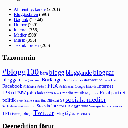
Allmänt tyckande
(2 261)
Bloggosfären
(589)
Dagbok
(1 244)
Humor
(339)
Internet
(356)
Medier
(508)
Musik
(355)
Tekniknörderi
(265)
Taxonomin
#blogg100
bloggar
blogg
bloggande
barn
bloggare
Borlänge
deepedition
Brit Stakston
bloggosfären
demokrati
FRA
Facebook
Internet
Google
historia
fildelning
fotboll
födelsedag
Piratpartiet
IPRed
jobb
kalendern
media
JMW
livet
musik
Mymlan
sociala medier
politik
SJ
Same Same But Different
präst
Stockholm
Stora Bloggpriset
Sverigedemokraterna
sorg
Socialdemokraterna
Twitter
TPB
tåg
tweepblogs
tävling
U2
Wikileaks
Deepedition förut