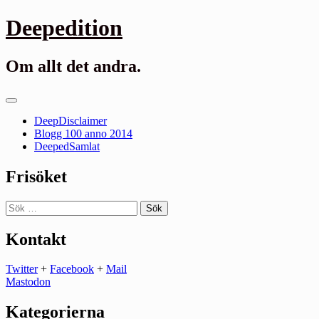
Gå
Deepedition
till
innehåll
Om allt det andra.
Primär
meny
DeepDisclaimer
Blogg 100 anno 2014
DeepedSamlat
Frisöket
Sök
efter:
Kontakt
Twitter
+
Facebook
+
Mail
Mastodon
Kategorierna