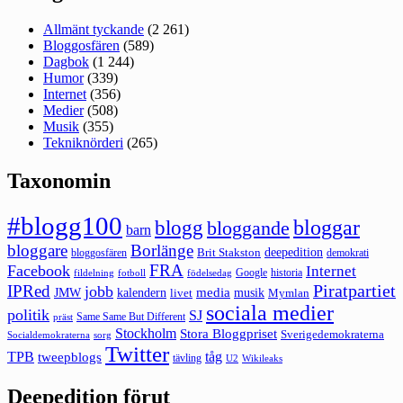
Allmänt tyckande
(2 261)
Bloggosfären
(589)
Dagbok
(1 244)
Humor
(339)
Internet
(356)
Medier
(508)
Musik
(355)
Tekniknörderi
(265)
Taxonomin
#blogg100
bloggar
blogg
bloggande
barn
bloggare
Borlänge
deepedition
Brit Stakston
bloggosfären
demokrati
FRA
Facebook
Internet
Google
historia
fildelning
fotboll
födelsedag
Piratpartiet
IPRed
jobb
kalendern
media
JMW
livet
musik
Mymlan
sociala medier
politik
SJ
Same Same But Different
präst
Stockholm
Stora Bloggpriset
Sverigedemokraterna
sorg
Socialdemokraterna
Twitter
TPB
tåg
tweepblogs
tävling
U2
Wikileaks
Deepedition förut