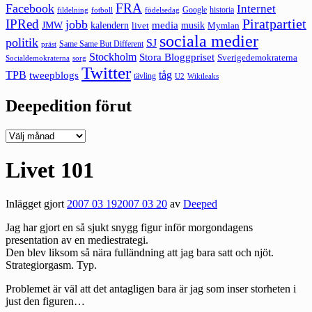
FRA
Facebook
Internet
Google
historia
fildelning
fotboll
födelsedag
Piratpartiet
IPRed
jobb
kalendern
media
JMW
livet
musik
Mymlan
sociala medier
politik
SJ
Same Same But Different
präst
Stockholm
Stora Bloggpriset
Sverigedemokraterna
sorg
Socialdemokraterna
Twitter
TPB
tåg
tweepblogs
tävling
U2
Wikileaks
Deepedition förut
Deepedition
förut
Livet 101
Inlägget gjort
2007 03 19
2007 03 20
av
Deeped
Jag har gjort en så sjukt snygg figur inför morgondagens
presentation av en mediestrategi.
Den blev liksom så nära fulländning att jag bara satt och njöt.
Strategiorgasm. Typ.
Problemet är väl att det antagligen bara är jag som inser storheten i
just den figuren…