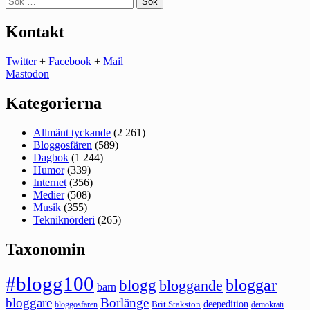
efter:
Kontakt
Twitter
+
Facebook
+
Mail
Mastodon
Kategorierna
Allmänt tyckande
(2 261)
Bloggosfären
(589)
Dagbok
(1 244)
Humor
(339)
Internet
(356)
Medier
(508)
Musik
(355)
Tekniknörderi
(265)
Taxonomin
#blogg100
bloggar
blogg
bloggande
barn
bloggare
Borlänge
deepedition
Brit Stakston
bloggosfären
demokrati