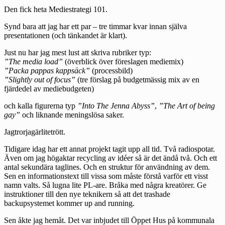
Den fick heta Mediestrategi 101.
Synd bara att jag har ett par – tre timmar kvar innan själva
presentationen (och tänkandet är klart).
Just nu har jag mest lust att skriva rubriker typ:
”The media load”
(överblick över föreslagen mediemix)
”Packa pappas kappsäck”
(processbild)
”Slightly out of focus”
(tre förslag på budgetmässig mix av en
fjärdedel av mediebudgeten)
och kalla figurerna typ
”Into The Jenna Abyss”
,
”The Art of being
gay”
och liknande meningslösa saker.
Jagtrorjagärlitetrött.
Tidigare idag har ett annat projekt tagit upp all tid. Två radiospotar.
Även om jag högaktar recycling av idéer så är det ändå två. Och ett
antal sekundära taglines. Och en struktur för användning av dem.
Sen en informationstext till vissa som måste förstå varför ett visst
namn valts. Så lugna lite PL-are. Bråka med några kreatörer. Ge
instruktioner till den nye teknikern så att det trashade
backupsystemet kommer up and running.
Sen åkte jag hemåt. Det var inbjudet till Öppet Hus på kommunala