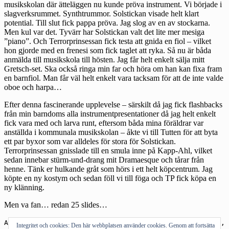
musikskolan där ätteläggen nu kunde pröva instrument. Vi började i
slagverksrummet. Synthtrummor. Solstickan visade helt klart
potential. Till slut fick pappa pröva. Jag slog av en av stockarna.
Men kul var det. Tyvärr har Solstickan valt det lite mer mesiga
”piano”. Och Terrorprinsessan fick testa att gnida en fiol – vilket
hon gjorde med en frenesi som fick taglet att ryka. Så nu är båda
anmälda till musikskola till hösten. Jag får helt enkelt sälja mitt
Gretsch-set. Ska också ringa min far och höra om han kan fixa fram
en barnfiol. Man får väl helt enkelt vara tacksam för att de inte valde
oboe och harpa…
Efter denna fascinerande upplevelse – särskilt då jag fick flashbacks
från min barndoms alla instrumentpresentationer då jag helt enkelt
fick vara med och larva runt, eftersom båda mina föräldrar var
anställda i kommunala musikskolan – åkte vi till Tutten för att byta
ett par byxor som var alldeles för stora för Solstickan.
Terrorprinsessan gnisslade till en smula inne på Kapp-Ahl, vilket
sedan innebar stürm-und-drang mit Dramaesque och tårar från
henne. Tänk er hulkande gråt som hörs i ett helt köpcentrum. Jag
köpte en ny kostym och sedan föll vi till föga och TP fick köpa en
ny klänning.
Men va fan… redan 25 slides…
Andra om:
figur
,
strategi
,
orgasm
,
101
,
mediestrategi
,
Integritet och cookies: Den här webbplatsen använder cookies. Genom att fortsätta