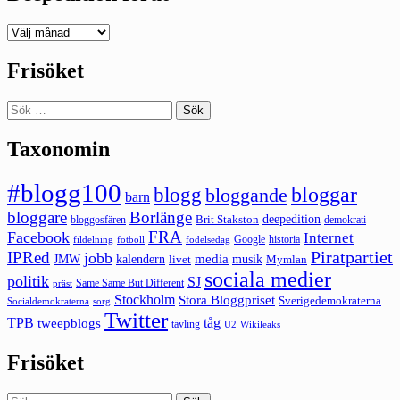
Deepedition
förut
Frisöket
Sök
efter:
Taxonomin
#blogg100
bloggar
blogg
bloggande
barn
bloggare
Borlänge
deepedition
Brit Stakston
bloggosfären
demokrati
FRA
Facebook
Internet
Google
historia
fildelning
fotboll
födelsedag
Piratpartiet
IPRed
jobb
kalendern
media
JMW
livet
musik
Mymlan
sociala medier
politik
SJ
Same Same But Different
präst
Stockholm
Stora Bloggpriset
Sverigedemokraterna
sorg
Socialdemokraterna
Twitter
TPB
tåg
tweepblogs
tävling
U2
Wikileaks
Frisöket
Sök