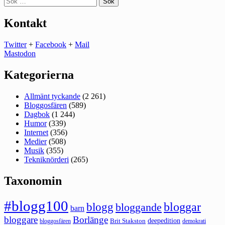
efter:
Kontakt
Twitter
+
Facebook
+
Mail
Mastodon
Kategorierna
Allmänt tyckande
(2 261)
Bloggosfären
(589)
Dagbok
(1 244)
Humor
(339)
Internet
(356)
Medier
(508)
Musik
(355)
Tekniknörderi
(265)
Taxonomin
#blogg100
bloggar
blogg
bloggande
barn
bloggare
Borlänge
deepedition
Brit Stakston
bloggosfären
demokrati