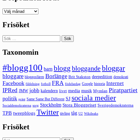
Deepedition
förut
Frisöket
Sök
efter:
Taxonomin
#blogg100
bloggar
blogg
bloggande
barn
bloggare
Borlänge
deepedition
Brit Stakston
bloggosfären
demokrati
FRA
Facebook
Internet
Google
historia
fildelning
fotboll
födelsedag
Piratpartiet
IPRed
jobb
kalendern
media
JMW
livet
musik
Mymlan
sociala medier
politik
SJ
Same Same But Different
präst
Stockholm
Stora Bloggpriset
Sverigedemokraterna
sorg
Socialdemokraterna
Twitter
TPB
tåg
tweepblogs
tävling
U2
Wikileaks
Frisöket
Sök