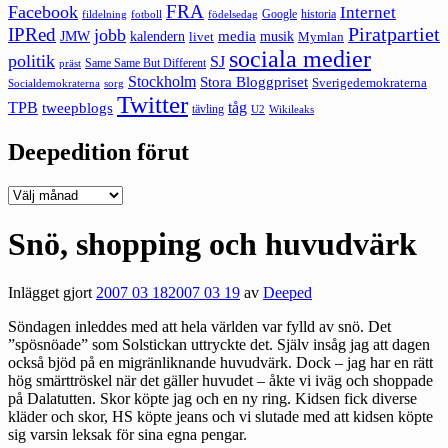
FRA
Facebook
Internet
Google
historia
fildelning
fotboll
födelsedag
Piratpartiet
IPRed
jobb
kalendern
media
JMW
livet
musik
Mymlan
sociala medier
politik
SJ
Same Same But Different
präst
Stockholm
Stora Bloggpriset
Sverigedemokraterna
sorg
Socialdemokraterna
Twitter
TPB
tåg
tweepblogs
tävling
U2
Wikileaks
Deepedition förut
Deepedition
förut
Snö, shopping och huvudvärk
Inlägget gjort
2007 03 18
2007 03 19
av
Deeped
Söndagen inleddes med att hela världen var fylld av snö. Det
”spösnöade” som Solstickan uttryckte det. Själv insåg jag att dagen
också bjöd på en migränliknande huvudvärk. Dock – jag har en rätt
hög smärttröskel när det gäller huvudet – åkte vi iväg och shoppade
på Dalatutten. Skor köpte jag och en ny ring. Kidsen fick diverse
kläder och skor, HS köpte jeans och vi slutade med att kidsen köpte
sig varsin leksak för sina egna pengar.