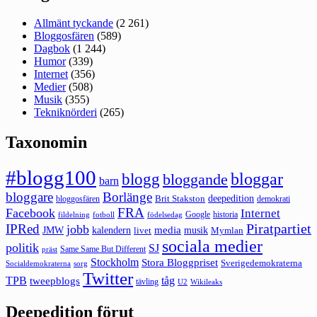
Allmänt tyckande
(2 261)
Bloggosfären
(589)
Dagbok
(1 244)
Humor
(339)
Internet
(356)
Medier
(508)
Musik
(355)
Tekniknörderi
(265)
Taxonomin
#blogg100
bloggar
blogg
bloggande
barn
bloggare
Borlänge
deepedition
Brit Stakston
bloggosfären
demokrati
FRA
Facebook
Internet
Google
historia
fildelning
fotboll
födelsedag
Piratpartiet
IPRed
jobb
kalendern
media
JMW
livet
musik
Mymlan
sociala medier
politik
SJ
Same Same But Different
präst
Stockholm
Stora Bloggpriset
Sverigedemokraterna
sorg
Socialdemokraterna
Twitter
TPB
tåg
tweepblogs
tävling
U2
Wikileaks
Deepedition förut