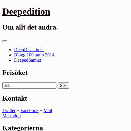
Gå
Deepedition
till
innehåll
Om allt det andra.
Primär
meny
DeepDisclaimer
Blogg 100 anno 2014
DeepedSamlat
Frisöket
Sök
efter:
Kontakt
Twitter
+
Facebook
+
Mail
Mastodon
Kategorierna