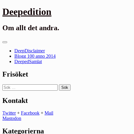
Gå
Deepedition
till
innehåll
Om allt det andra.
Primär
meny
DeepDisclaimer
Blogg 100 anno 2014
DeepedSamlat
Frisöket
Sök
efter:
Kontakt
Twitter
+
Facebook
+
Mail
Mastodon
Kategorierna