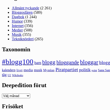
Allmänt tyckande
(2 261)
Bloggosfären
(589)
Dagbok
(1 244)
Humor
(339)
Internet
(356)
Medier
(508)
Musik
(355)
Tekniknörderi
(265)
Taxonomin
#blogg100
bloggar
blogg
bloggande
blogg
barn
Piratpartiet
politik
kalendern
media
livet
musik
Mymlan
Same Same
präst
tåg
U2
Wikileaks
Deepedition förut
Deepedition
förut
Frisöket