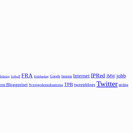
FRA
IPRed
jobb
Internet
JMW
Google
historia
ldelning
fotboll
födelsedag
Twitter
ora Bloggpriset
TPB
tweepblogs
Sverigedemokraterna
tävling