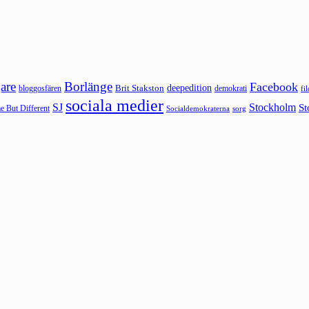
are
Borlänge
Facebook
deepedition
Brit Stakston
bloggosfären
demokrati
fi
sociala medier
SJ
Stockholm
St
 But Different
sorg
Socialdemokraterna