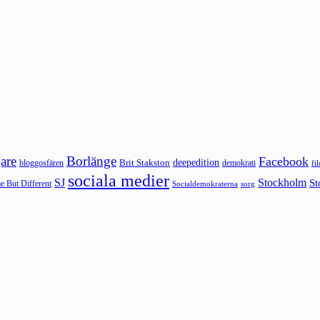
are
Borlänge
Facebook
deepedition
Brit Stakston
bloggosfären
demokrati
fi
sociala medier
SJ
Stockholm
St
 But Different
sorg
Socialdemokraterna