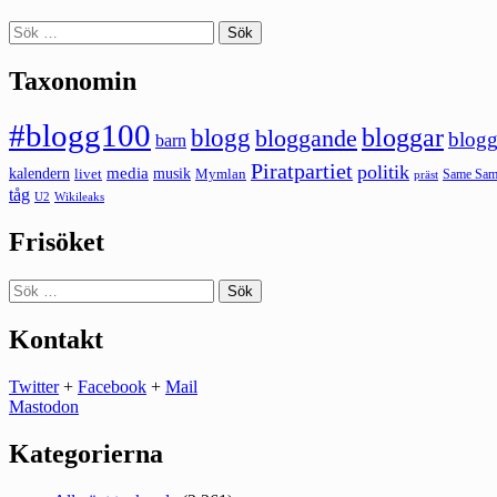
Sök
efter:
Taxonomin
#blogg100
bloggar
blogg
bloggande
blogg
barn
Piratpartiet
politik
kalendern
media
livet
musik
Mymlan
Same Same
präst
tåg
U2
Wikileaks
Frisöket
Sök
efter:
Kontakt
Twitter
+
Facebook
+
Mail
Mastodon
Kategorierna