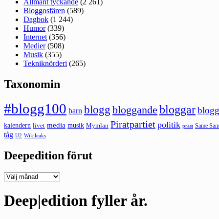
Allmänt tyckande
(2 261)
Bloggosfären
(589)
Dagbok
(1 244)
Humor
(339)
Internet
(356)
Medier
(508)
Musik
(355)
Tekniknörderi
(265)
Taxonomin
#blogg100
bloggar
blogg
bloggande
blogg
barn
Piratpartiet
politik
kalendern
media
livet
musik
Mymlan
Same Same
präst
tåg
U2
Wikileaks
Deepedition förut
Deepedition
förut
Deep|edition fyller år.