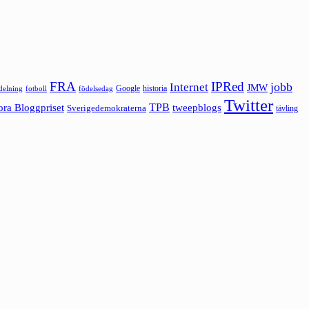
FRA
IPRed
jobb
Internet
JMW
Google
historia
ldelning
fotboll
födelsedag
Twitter
ora Bloggpriset
TPB
tweepblogs
Sverigedemokraterna
tävling