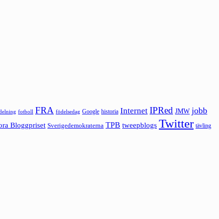
FRA
IPRed
jobb
Internet
JMW
Google
historia
ldelning
fotboll
födelsedag
Twitter
ora Bloggpriset
TPB
tweepblogs
Sverigedemokraterna
tävling