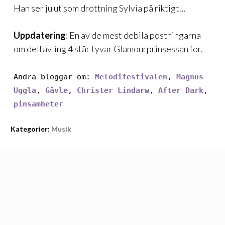
Han ser ju ut som drottning Sylvia på riktigt…
Uppdatering
: En av de mest debila postningarna
om deltävling 4
står tyvär Glamourprinsessan för
.
Andra bloggar om:
Melodifestivalen
,
Magnus
Uggla
,
Gävle
,
Christer Lindarw
,
After Dark
,
pinsamheter
Kategorier:
Musik