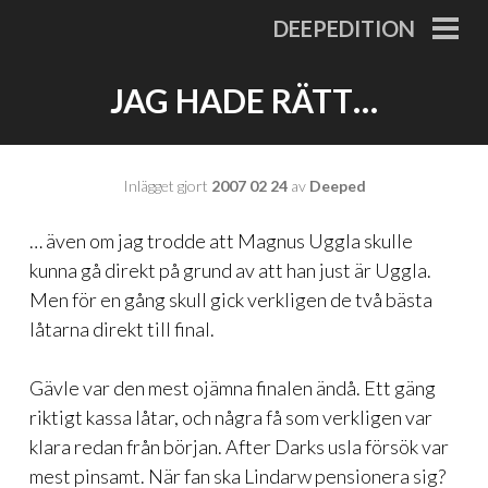
Gå
DEEPEDITION
till
PRI
MEN
innehåll
JAG HADE RÄTT…
Inlägget gjort
2007 02 24
av
Deeped
… även om jag trodde att Magnus Uggla skulle
kunna gå direkt på grund av att han just är Uggla.
Men för en gång skull gick verkligen de två bästa
låtarna direkt till final.
Gävle var den mest ojämna finalen ändå. Ett gäng
riktigt kassa låtar, och några få som verkligen var
klara redan från början. After Darks usla försök var
mest pinsamt. När fan ska Lindarw pensionera sig?