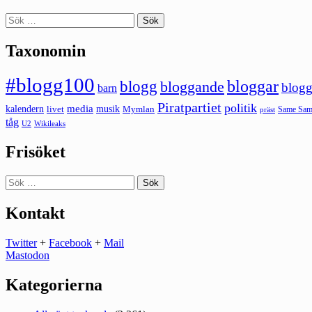
Sök
efter:
Taxonomin
#blogg100
bloggar
blogg
bloggande
blogg
barn
Piratpartiet
politik
kalendern
media
livet
musik
Mymlan
Same Same
präst
tåg
U2
Wikileaks
Frisöket
Sök
efter:
Kontakt
Twitter
+
Facebook
+
Mail
Mastodon
Kategorierna