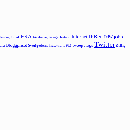
FRA
IPRed
jobb
Internet
JMW
Google
historia
ldelning
fotboll
födelsedag
Twitter
ora Bloggpriset
TPB
tweepblogs
Sverigedemokraterna
tävling