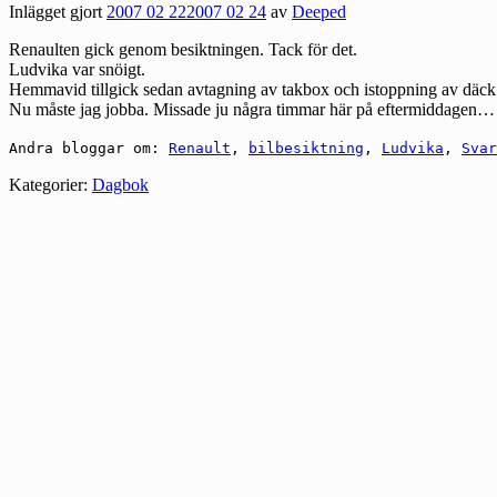
Inlägget gjort
2007 02 22
2007 02 24
av
Deeped
Renaulten gick genom besiktningen. Tack för det.
Ludvika var snöigt.
Hemmavid tillgick sedan avtagning av takbox och istoppning av däck 
Nu måste jag jobba. Missade ju några timmar här på eftermiddagen…
Andra bloggar om:
Renault
,
bilbesiktning
,
Ludvika
,
Svar
Kategorier:
Dagbok