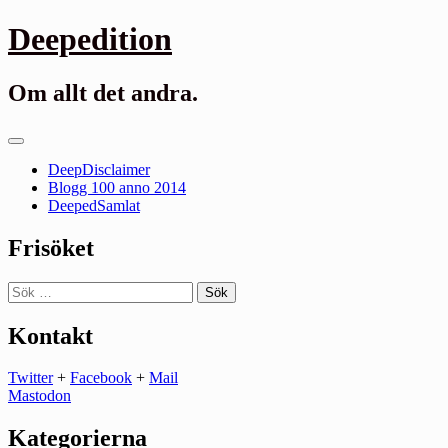
Gå
Deepedition
till
innehåll
Om allt det andra.
Primär
meny
DeepDisclaimer
Blogg 100 anno 2014
DeepedSamlat
Frisöket
Sök
efter:
Kontakt
Twitter
+
Facebook
+
Mail
Mastodon
Kategorierna