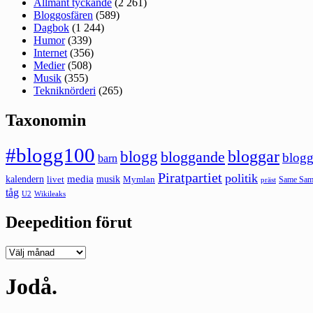
Allmänt tyckande
(2 261)
Bloggosfären
(589)
Dagbok
(1 244)
Humor
(339)
Internet
(356)
Medier
(508)
Musik
(355)
Tekniknörderi
(265)
Taxonomin
#blogg100
bloggar
blogg
bloggande
blogg
barn
Piratpartiet
politik
kalendern
media
livet
musik
Mymlan
Same Same
präst
tåg
U2
Wikileaks
Deepedition förut
Deepedition
förut
Jodå.