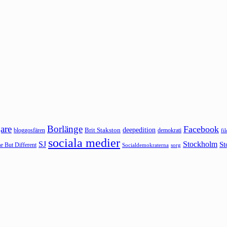
are
Borlänge
Facebook
deepedition
Brit Stakston
bloggosfären
demokrati
fi
sociala medier
SJ
Stockholm
St
 But Different
sorg
Socialdemokraterna