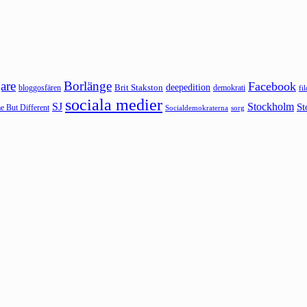
are
Borlänge
Facebook
deepedition
Brit Stakston
bloggosfären
demokrati
fi
sociala medier
SJ
Stockholm
St
 But Different
sorg
Socialdemokraterna