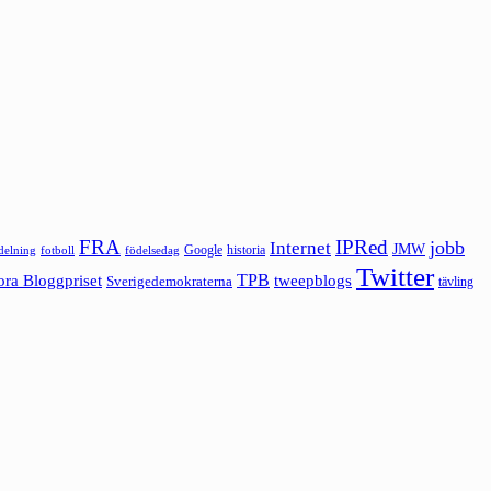
FRA
IPRed
jobb
Internet
JMW
Google
historia
ldelning
fotboll
födelsedag
Twitter
ora Bloggpriset
TPB
tweepblogs
Sverigedemokraterna
tävling