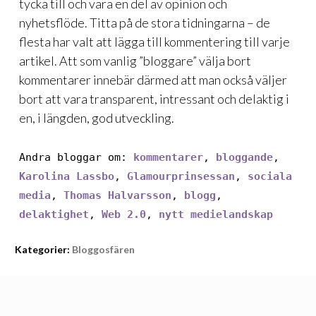
tycka till och vara en del av opinion och
nyhetsflöde. Titta på de stora tidningarna – de
flesta har valt att lägga till kommentering till varje
artikel. Att som vanlig ”bloggare” välja bort
kommentarer innebär därmed att man också väljer
bort att vara transparent, intressant och delaktig i
en, i längden, god utveckling.
Andra bloggar om:
kommentarer
,
bloggande
,
Karolina Lassbo
,
Glamourprinsessan
,
sociala
media
,
Thomas Halvarsson
,
blogg
,
delaktighet
,
Web 2.0
,
nytt medielandskap
Kategorier:
Bloggosfären