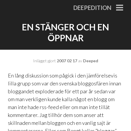
Gå
DEEPEDITION
till
PRI
MEN
innehåll
EN STÄNGER OCH EN
ÖPPNAR
Inlägget gjort
2007 02 17
av
Deeped
En lång diskussion som pågick i den jämförelsevis
lilla grupp som var den svenska bloggosfären innan
bloggandet exploderade för ett par år sedan var
om man verkligen kunde kalla något en blogg om
man inte hade rss-feed eller om man inte tillät
kommentarer. Jag tillhör dem som anser att
skillnaden mellan bloggen och en vanlig sajt är
kommentarerna. Eller som Bengt kallar ”bloggar”