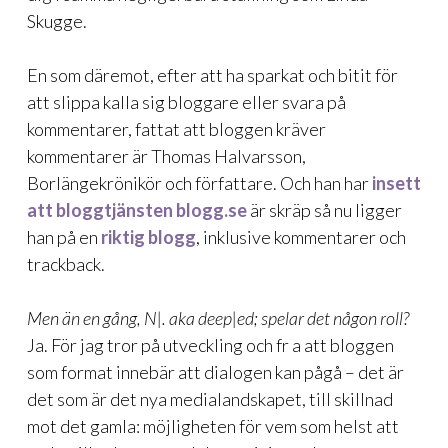
Skugge.
En som däremot, efter att ha sparkat och bitit för
att slippa kalla sig
bloggare
eller
svara på
kommentarer
, fattat att bloggen kräver
kommentarer är Thomas Halvarsson,
Borlängekrönikör och författare. Och han har
insett
att bloggtjänsten blogg.se
är skräp så nu ligger
han på en
riktig blogg
, inklusive kommentarer och
trackback.
Men än en gång, N|. aka deep|ed; spelar det någon roll?
Ja. För jag tror på utveckling och fr a att bloggen
som format innebär att dialogen kan pågå – det är
det som är det nya medialandskapet, till skillnad
mot det gamla: möjligheten för vem som helst att