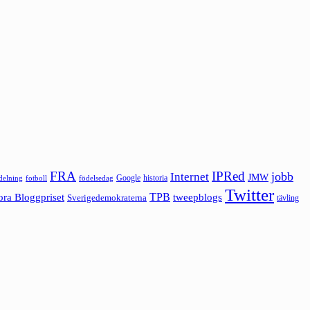
FRA
IPRed
jobb
Internet
JMW
Google
historia
ldelning
fotboll
födelsedag
Twitter
ora Bloggpriset
TPB
tweepblogs
Sverigedemokraterna
tävling