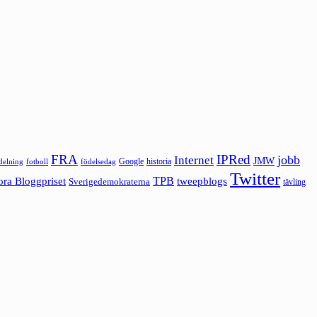
FRA
IPRed
jobb
Internet
JMW
Google
historia
ldelning
fotboll
födelsedag
Twitter
ora Bloggpriset
TPB
tweepblogs
Sverigedemokraterna
tävling