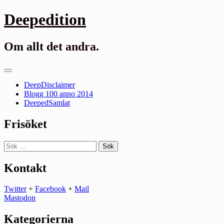
Gå
Deepedition
till
innehåll
Om allt det andra.
Primär
meny
DeepDisclaimer
Blogg 100 anno 2014
DeepedSamlat
Frisöket
Sök
efter:
Kontakt
Twitter
+
Facebook
+
Mail
Mastodon
Kategorierna