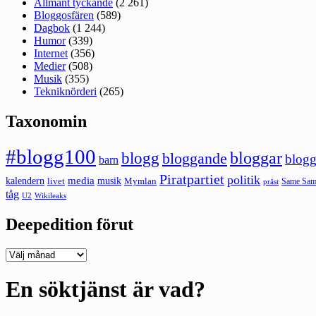
Allmänt tyckande
(2 261)
Bloggosfären
(589)
Dagbok
(1 244)
Humor
(339)
Internet
(356)
Medier
(508)
Musik
(355)
Tekniknörderi
(265)
Taxonomin
#blogg100
bloggar
blogg
bloggande
blogg
barn
Piratpartiet
politik
kalendern
media
livet
musik
Mymlan
Same Same
präst
tåg
U2
Wikileaks
Deepedition förut
Deepedition
förut
En söktjänst är vad?