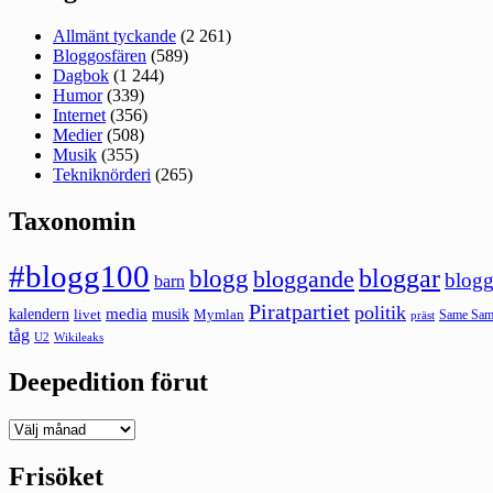
Allmänt tyckande
(2 261)
Bloggosfären
(589)
Dagbok
(1 244)
Humor
(339)
Internet
(356)
Medier
(508)
Musik
(355)
Tekniknörderi
(265)
Taxonomin
#blogg100
bloggar
blogg
bloggande
blogg
barn
Piratpartiet
politik
kalendern
media
livet
musik
Mymlan
Same Same
präst
tåg
U2
Wikileaks
Deepedition förut
Deepedition
förut
Frisöket