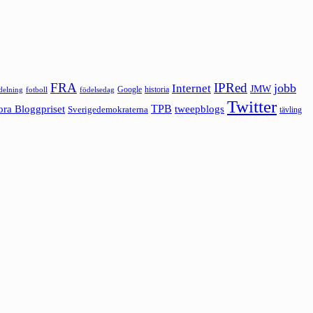
FRA
IPRed
jobb
Internet
JMW
Google
historia
ldelning
fotboll
födelsedag
Twitter
ora Bloggpriset
TPB
tweepblogs
Sverigedemokraterna
tävling