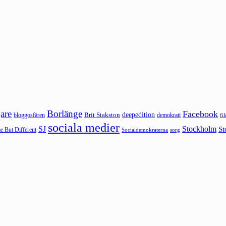
are
Borlänge
Facebook
deepedition
Brit Stakston
bloggosfären
demokrati
fi
sociala medier
SJ
Stockholm
St
 But Different
sorg
Socialdemokraterna