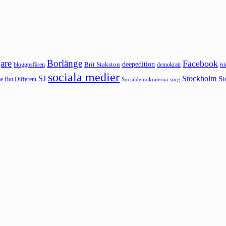
are
Borlänge
Facebook
deepedition
Brit Stakston
bloggosfären
demokrati
fi
sociala medier
SJ
Stockholm
St
 But Different
sorg
Socialdemokraterna