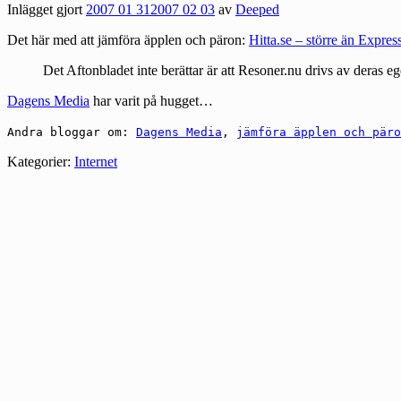
Inlägget gjort
2007 01 31
2007 02 03
av
Deeped
Det här med att jämföra äpplen och päron:
Hitta.se – större än Expres
Det Aftonbladet inte berättar är att Resoner.nu drivs av deras e
Dagens Media
har varit på hugget…
Andra bloggar om:
Dagens Media
,
jämföra äpplen och päro
Kategorier:
Internet