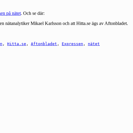
sen på nätet
. Och se där:
gen nätanalytiker Mikael Karlsson och att Hitta.se ägs av Aftonbladet.
n
,
Hitta.se
,
Aftonbladet
,
Expressen
,
nätet