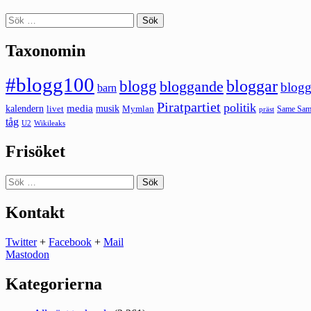
Sök
efter:
Taxonomin
#blogg100
bloggar
blogg
bloggande
blogg
barn
Piratpartiet
politik
kalendern
media
livet
musik
Mymlan
Same Same
präst
tåg
U2
Wikileaks
Frisöket
Sök
efter:
Kontakt
Twitter
+
Facebook
+
Mail
Mastodon
Kategorierna