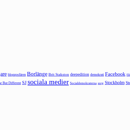
are
Borlänge
Facebook
deepedition
Brit Stakston
bloggosfären
demokrati
fi
sociala medier
SJ
Stockholm
St
 But Different
sorg
Socialdemokraterna