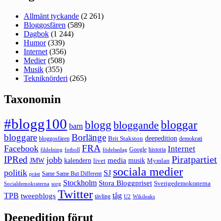
Allmänt tyckande
(2 261)
Bloggosfären
(589)
Dagbok
(1 244)
Humor
(339)
Internet
(356)
Medier
(508)
Musik
(355)
Tekniknörderi
(265)
Taxonomin
#blogg100
bloggar
blogg
bloggande
barn
bloggare
Borlänge
deepedition
Brit Stakston
bloggosfären
demokrati
FRA
Facebook
Internet
Google
historia
fildelning
fotboll
födelsedag
Piratpartiet
IPRed
jobb
kalendern
media
JMW
livet
musik
Mymlan
sociala medier
politik
SJ
Same Same But Different
präst
Stockholm
Stora Bloggpriset
Sverigedemokraterna
sorg
Socialdemokraterna
Twitter
TPB
tåg
tweepblogs
tävling
U2
Wikileaks
Deepedition förut