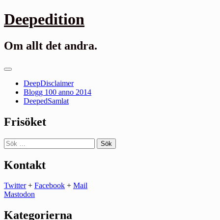
Gå
Deepedition
till
innehåll
Om allt det andra.
Primär
meny
DeepDisclaimer
Blogg 100 anno 2014
DeepedSamlat
Frisöket
Sök
efter:
Kontakt
Twitter
+
Facebook
+
Mail
Mastodon
Kategorierna