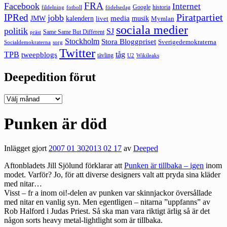
FRA
Facebook
Internet
Google
historia
fildelning
fotboll
födelsedag
Piratpartiet
IPRed
jobb
kalendern
media
JMW
livet
musik
Mymlan
sociala medier
politik
SJ
Same Same But Different
präst
Stockholm
Stora Bloggpriset
Sverigedemokraterna
sorg
Socialdemokraterna
Twitter
TPB
tåg
tweepblogs
tävling
U2
Wikileaks
Deepedition förut
Deepedition
förut
Punken är död
Inlägget gjort
2007 01 30
2013 02 17
av
Deeped
Aftonbladets Jill Sjölund förklarar att
Punken är tillbaka – igen
inom
modet. Varför? Jo, för att diverse designers valt att pryda sina kläder
med nitar…
Visst – fr a inom oi!-delen av punken var skinnjackor översållade
med nitar en vanlig syn. Men egentligen – nitarna ”uppfanns” av
Rob Halford i Judas Priest. Så ska man vara riktigt ärlig så är det
någon sorts heavy metal-lightlight som är tillbaka.