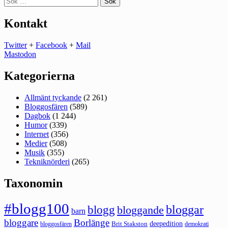
efter:
Kontakt
Twitter
+
Facebook
+
Mail
Mastodon
Kategorierna
Allmänt tyckande
(2 261)
Bloggosfären
(589)
Dagbok
(1 244)
Humor
(339)
Internet
(356)
Medier
(508)
Musik
(355)
Tekniknörderi
(265)
Taxonomin
#blogg100
bloggar
blogg
bloggande
barn
bloggare
Borlänge
deepedition
Brit Stakston
bloggosfären
demokrati