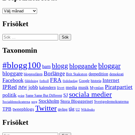
Deepedition
förut
Frisöket
Sök
efter:
Taxonomin
#blogg100
bloggar
blogg
bloggande
barn
bloggare
Borlänge
deepedition
Brit Stakston
bloggosfären
demokrati
FRA
Facebook
Internet
Google
historia
fildelning
fotboll
födelsedag
Piratpartiet
IPRed
jobb
kalendern
media
JMW
livet
musik
Mymlan
sociala medier
politik
SJ
Same Same But Different
präst
Stockholm
Stora Bloggpriset
Sverigedemokraterna
sorg
Socialdemokraterna
Twitter
TPB
tåg
tweepblogs
tävling
U2
Wikileaks
Frisöket
Sök