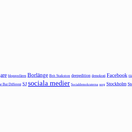
are
Borlänge
Facebook
deepedition
Brit Stakston
bloggosfären
demokrati
fi
sociala medier
SJ
Stockholm
St
 But Different
sorg
Socialdemokraterna