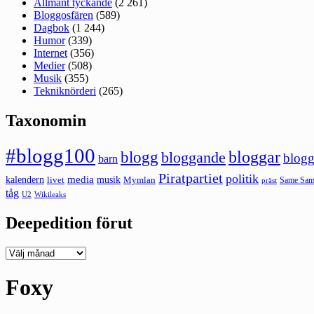
Allmänt tyckande
(2 261)
Bloggosfären
(589)
Dagbok
(1 244)
Humor
(339)
Internet
(356)
Medier
(508)
Musik
(355)
Tekniknörderi
(265)
Taxonomin
#blogg100
bloggar
blogg
bloggande
blogg
barn
Piratpartiet
politik
kalendern
media
livet
musik
Mymlan
Same Same
präst
tåg
U2
Wikileaks
Deepedition förut
Deepedition
förut
Foxy