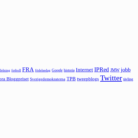
FRA
IPRed
jobb
Internet
JMW
Google
historia
ldelning
fotboll
födelsedag
Twitter
ora Bloggpriset
TPB
tweepblogs
Sverigedemokraterna
tävling