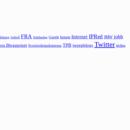
FRA
IPRed
jobb
Internet
JMW
Google
historia
ldelning
fotboll
födelsedag
Twitter
ora Bloggpriset
TPB
tweepblogs
Sverigedemokraterna
tävling