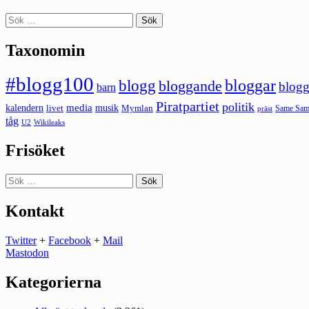
Sök
efter:
Taxonomin
#blogg100
bloggar
blogg
bloggande
blogg
barn
Piratpartiet
politik
kalendern
media
livet
musik
Mymlan
Same Same
präst
tåg
U2
Wikileaks
Frisöket
Sök
efter:
Kontakt
Twitter
+
Facebook
+
Mail
Mastodon
Kategorierna