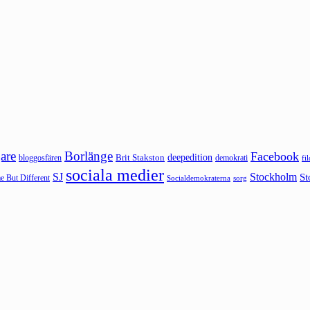
are
Borlänge
Facebook
deepedition
Brit Stakston
bloggosfären
demokrati
fi
sociala medier
SJ
Stockholm
St
 But Different
sorg
Socialdemokraterna