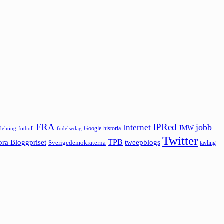
FRA
IPRed
jobb
Internet
JMW
Google
historia
ldelning
fotboll
födelsedag
Twitter
ora Bloggpriset
TPB
tweepblogs
Sverigedemokraterna
tävling