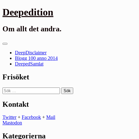
Gå
Deepedition
till
innehåll
Om allt det andra.
Primär
meny
DeepDisclaimer
Blogg 100 anno 2014
DeepedSamlat
Frisöket
Sök
efter:
Kontakt
Twitter
+
Facebook
+
Mail
Mastodon
Kategorierna