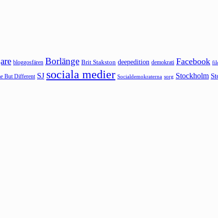
are
Borlänge
Facebook
deepedition
Brit Stakston
bloggosfären
demokrati
fi
sociala medier
SJ
Stockholm
St
 But Different
sorg
Socialdemokraterna