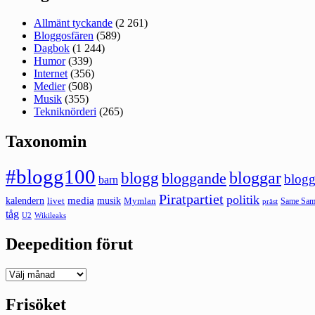
Allmänt tyckande
(2 261)
Bloggosfären
(589)
Dagbok
(1 244)
Humor
(339)
Internet
(356)
Medier
(508)
Musik
(355)
Tekniknörderi
(265)
Taxonomin
#blogg100
bloggar
blogg
bloggande
blogg
barn
Piratpartiet
politik
kalendern
media
livet
musik
Mymlan
Same Same
präst
tåg
U2
Wikileaks
Deepedition förut
Deepedition
förut
Frisöket