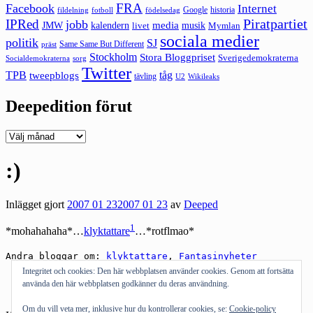
FRA
Facebook
Internet
Google
historia
fildelning
fotboll
födelsedag
Piratpartiet
IPRed
jobb
kalendern
media
JMW
livet
musik
Mymlan
sociala medier
politik
SJ
Same Same But Different
präst
Stockholm
Stora Bloggpriset
Sverigedemokraterna
sorg
Socialdemokraterna
Twitter
TPB
tåg
tweepblogs
tävling
U2
Wikileaks
Deepedition förut
Deepedition
förut
:)
Inlägget gjort
2007 01 23
2007 01 23
av
Deeped
1
*mohahahaha*…
klyktattare
…*rotflmao*
Andra bloggar om:
klyktattare
,
Fantasinyheter
Integritet och cookies: Den här webbplatsen använder cookies. Genom att fortsätta
Klyktattare är jamtarnas benämning på ångermanlänningar
använda den här webbplatsen godkänner du deras användning.
efter länsbokstäverna [
]
Om du vill veta mer, inklusive hur du kontrollerar cookies, se:
Cookie-policy