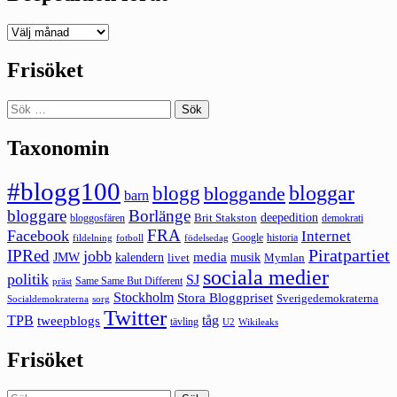
Deepedition
förut
Frisöket
Sök
efter:
Taxonomin
#blogg100
bloggar
blogg
bloggande
barn
bloggare
Borlänge
deepedition
Brit Stakston
bloggosfären
demokrati
FRA
Facebook
Internet
Google
historia
fildelning
fotboll
födelsedag
Piratpartiet
IPRed
jobb
kalendern
media
JMW
livet
musik
Mymlan
sociala medier
politik
SJ
Same Same But Different
präst
Stockholm
Stora Bloggpriset
Sverigedemokraterna
sorg
Socialdemokraterna
Twitter
TPB
tåg
tweepblogs
tävling
U2
Wikileaks
Frisöket
Sök