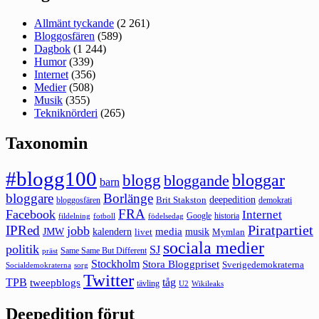
Allmänt tyckande
(2 261)
Bloggosfären
(589)
Dagbok
(1 244)
Humor
(339)
Internet
(356)
Medier
(508)
Musik
(355)
Tekniknörderi
(265)
Taxonomin
#blogg100
bloggar
blogg
bloggande
barn
bloggare
Borlänge
deepedition
Brit Stakston
bloggosfären
demokrati
FRA
Facebook
Internet
Google
historia
fildelning
fotboll
födelsedag
Piratpartiet
IPRed
jobb
kalendern
media
JMW
livet
musik
Mymlan
sociala medier
politik
SJ
Same Same But Different
präst
Stockholm
Stora Bloggpriset
Sverigedemokraterna
sorg
Socialdemokraterna
Twitter
TPB
tåg
tweepblogs
tävling
U2
Wikileaks
Deepedition förut