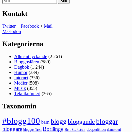
efter:
Kontakt
Twitter
+
Facebook
+
Mail
Mastodon
Kategorierna
Allmänt tyckande
(2 261)
Bloggosfären
(589)
Dagbok
(1 244)
Humor
(339)
Internet
(356)
Medier
(508)
Musik
(355)
Tekniknörderi
(265)
Taxonomin
#blogg100
bloggar
blogg
bloggande
barn
bloggare
Borlänge
deepedition
Brit Stakston
bloggosfären
demokrati