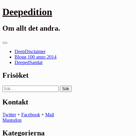
Gå
Deepedition
till
innehåll
Om allt det andra.
Primär
meny
DeepDisclaimer
Blogg 100 anno 2014
DeepedSamlat
Frisöket
Sök
efter:
Kontakt
Twitter
+
Facebook
+
Mail
Mastodon
Kategorierna