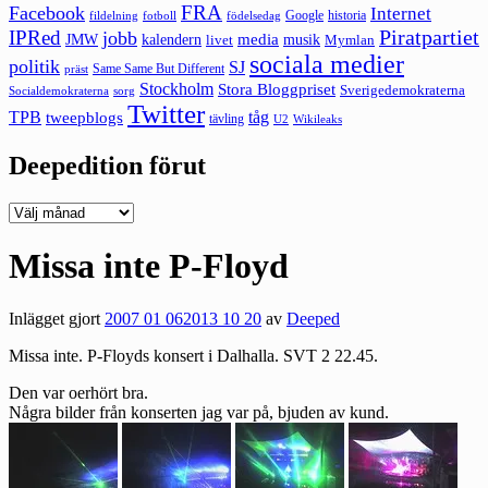
FRA
Facebook
Internet
Google
historia
fildelning
fotboll
födelsedag
Piratpartiet
IPRed
jobb
kalendern
media
JMW
livet
musik
Mymlan
sociala medier
politik
SJ
Same Same But Different
präst
Stockholm
Stora Bloggpriset
Sverigedemokraterna
sorg
Socialdemokraterna
Twitter
TPB
tåg
tweepblogs
tävling
U2
Wikileaks
Deepedition förut
Deepedition
förut
Missa inte P-Floyd
Inlägget gjort
2007 01 06
2013 10 20
av
Deeped
Missa inte.
P-Floyds konsert i Dalhalla
. SVT 2 22.45.
Den var oerhört bra.
Några bilder från konserten jag var på, bjuden av kund.