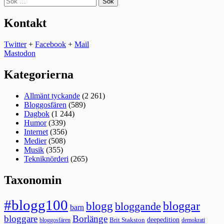
efter:
Kontakt
Twitter
+
Facebook
+
Mail
Mastodon
Kategorierna
Allmänt tyckande
(2 261)
Bloggosfären
(589)
Dagbok
(1 244)
Humor
(339)
Internet
(356)
Medier
(508)
Musik
(355)
Tekniknörderi
(265)
Taxonomin
#blogg100
bloggar
blogg
bloggande
barn
bloggare
Borlänge
deepedition
Brit Stakston
bloggosfären
demokrati