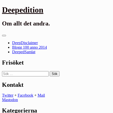
Gå
Deepedition
till
innehåll
Om allt det andra.
Primär
meny
DeepDisclaimer
Blogg 100 anno 2014
DeepedSamlat
Frisöket
Sök
efter:
Kontakt
Twitter
+
Facebook
+
Mail
Mastodon
Kategorierna