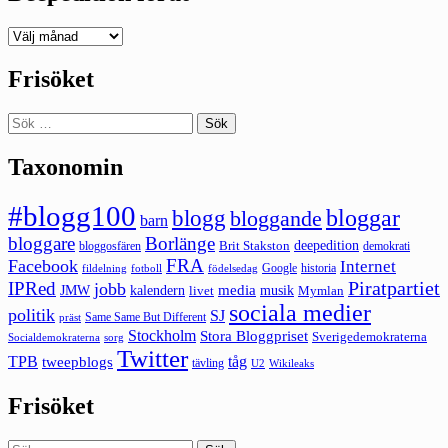
Deepedition
förut
Frisöket
Sök
efter:
Taxonomin
#blogg100
bloggar
blogg
bloggande
barn
bloggare
Borlänge
deepedition
Brit Stakston
bloggosfären
demokrati
FRA
Facebook
Internet
Google
historia
fildelning
fotboll
födelsedag
Piratpartiet
IPRed
jobb
kalendern
media
JMW
livet
musik
Mymlan
sociala medier
politik
SJ
Same Same But Different
präst
Stockholm
Stora Bloggpriset
Sverigedemokraterna
sorg
Socialdemokraterna
Twitter
TPB
tåg
tweepblogs
tävling
U2
Wikileaks
Frisöket
Sök