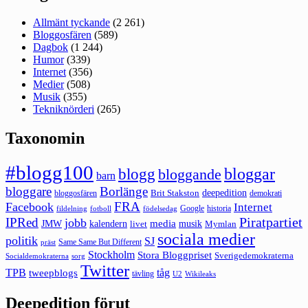
Allmänt tyckande
(2 261)
Bloggosfären
(589)
Dagbok
(1 244)
Humor
(339)
Internet
(356)
Medier
(508)
Musik
(355)
Tekniknörderi
(265)
Taxonomin
#blogg100
bloggar
blogg
bloggande
barn
bloggare
Borlänge
deepedition
Brit Stakston
bloggosfären
demokrati
FRA
Facebook
Internet
Google
historia
fildelning
fotboll
födelsedag
Piratpartiet
IPRed
jobb
kalendern
media
JMW
livet
musik
Mymlan
sociala medier
politik
SJ
Same Same But Different
präst
Stockholm
Stora Bloggpriset
Sverigedemokraterna
sorg
Socialdemokraterna
Twitter
TPB
tåg
tweepblogs
tävling
U2
Wikileaks
Deepedition förut