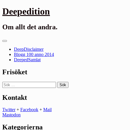
Gå
Deepedition
till
innehåll
Om allt det andra.
Primär
meny
DeepDisclaimer
Blogg 100 anno 2014
DeepedSamlat
Frisöket
Sök
efter:
Kontakt
Twitter
+
Facebook
+
Mail
Mastodon
Kategorierna