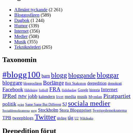
Allmänt tyckande
(2 261)
Bloggosfären
(589)
Dagbok
(1 244)
Humor
(339)
Internet
(356)
Medier
(508)
Musik
(355)
Tekniknörderi
(265)
Taxonomin
#blogg100
bloggar
blogg
bloggande
barn
bloggare
Borlänge
deepedition
Brit Stakston
bloggosfären
demokrati
FRA
Facebook
Internet
Google
historia
fildelning
fotboll
födelsedag
Piratpartiet
IPRed
jobb
kalendern
media
JMW
livet
musik
Mymlan
sociala medier
politik
SJ
Same Same But Different
präst
Stockholm
Stora Bloggpriset
Sverigedemokraterna
sorg
Socialdemokraterna
Twitter
TPB
tåg
tweepblogs
tävling
U2
Wikileaks
Deepedition förut