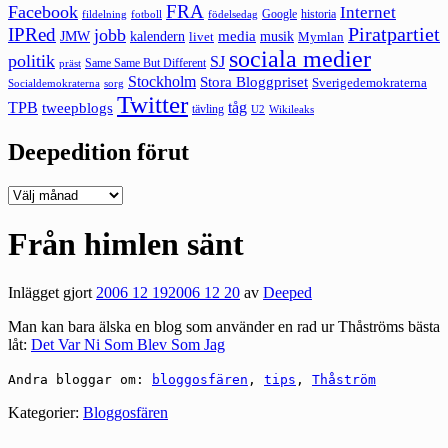
FRA
Facebook
Internet
Google
historia
fildelning
fotboll
födelsedag
Piratpartiet
IPRed
jobb
kalendern
media
JMW
livet
musik
Mymlan
sociala medier
politik
SJ
Same Same But Different
präst
Stockholm
Stora Bloggpriset
Sverigedemokraterna
sorg
Socialdemokraterna
Twitter
TPB
tåg
tweepblogs
tävling
U2
Wikileaks
Deepedition förut
Deepedition
förut
Från himlen sänt
Inlägget gjort
2006 12 19
2006 12 20
av
Deeped
Man kan bara älska en blog som använder en rad ur Thåströms bästa
låt:
Det Var Ni Som Blev Som Jag
Andra bloggar om:
bloggosfären
,
tips
,
Thåström
Kategorier:
Bloggosfären