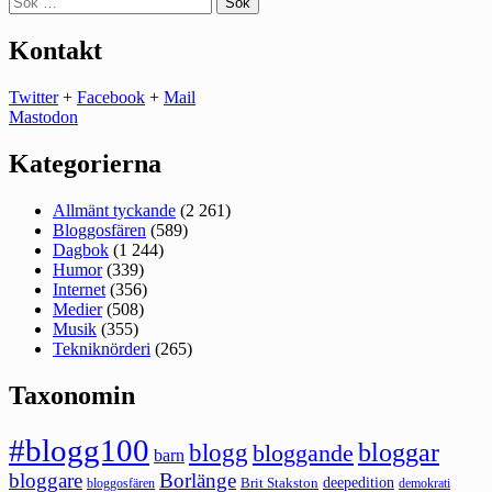
efter:
Kontakt
Twitter
+
Facebook
+
Mail
Mastodon
Kategorierna
Allmänt tyckande
(2 261)
Bloggosfären
(589)
Dagbok
(1 244)
Humor
(339)
Internet
(356)
Medier
(508)
Musik
(355)
Tekniknörderi
(265)
Taxonomin
#blogg100
bloggar
blogg
bloggande
barn
bloggare
Borlänge
deepedition
Brit Stakston
bloggosfären
demokrati