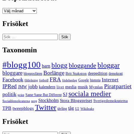
Deepedition
förut
Frisöket
Sök
efter:
Taxonomin
#blogg100
bloggar
blogg
bloggande
barn
bloggare
Borlänge
deepedition
Brit Stakston
bloggosfären
demokrati
FRA
Facebook
Internet
Google
historia
fildelning
fotboll
födelsedag
Piratpartiet
IPRed
jobb
kalendern
media
JMW
livet
musik
Mymlan
sociala medier
politik
SJ
Same Same But Different
präst
Stockholm
Stora Bloggpriset
Sverigedemokraterna
sorg
Socialdemokraterna
Twitter
TPB
tåg
tweepblogs
tävling
U2
Wikileaks
Frisöket
Sök