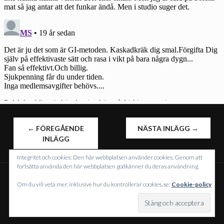
INLÄGGSNAVIGERING
←
FÖREGÅENDE
NÄSTA INLÄGG
→
INLÄGG
Integritet och cookies: Den här webbplatsen använder cookies. Genom att
fortsätta använda den här webbplatsen godkänner du deras användning.
Om du vill veta mer, inklusive hur du kontrollerar cookies, se:
Cookie-policy
DRIVS MED WORDPRESS
TEMA: INTERGALACTIC AV
WORDPRESS.COM
.