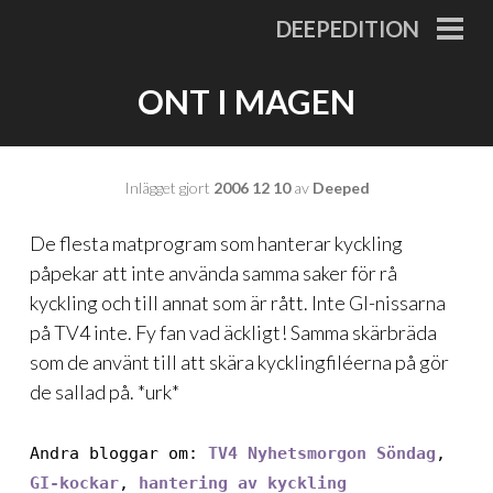
Gå
DEEPEDITION
till
PRI
MEN
innehåll
ONT I MAGEN
Inlägget gjort
2006 12 10
av
Deeped
De flesta matprogram som hanterar kyckling
påpekar att inte använda samma saker för rå
kyckling och till annat som är rått. Inte GI-nissarna
på TV4 inte. Fy fan vad äckligt! Samma skärbräda
som de använt till att skära kycklingfiléerna på gör
de sallad på. *urk*
Andra bloggar om:
TV4 Nyhetsmorgon Söndag
,
GI-kockar
,
hantering av kyckling