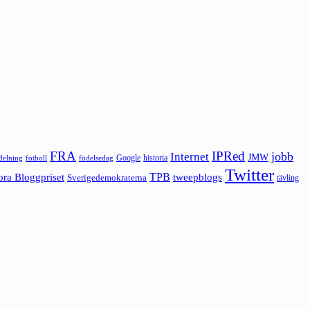
FRA
IPRed
jobb
Internet
JMW
Google
historia
ldelning
fotboll
födelsedag
Twitter
ora Bloggpriset
TPB
tweepblogs
Sverigedemokraterna
tävling