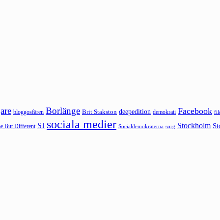
are
Borlänge
Facebook
deepedition
Brit Stakston
bloggosfären
demokrati
fi
sociala medier
SJ
Stockholm
St
 But Different
sorg
Socialdemokraterna