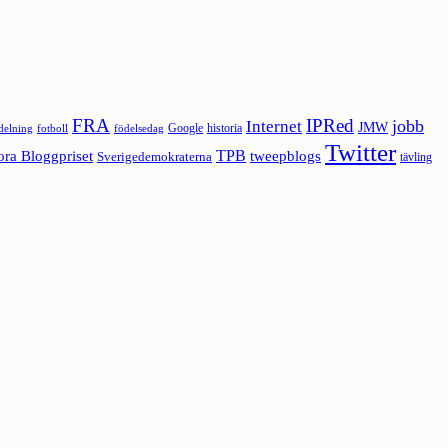
FRA
IPRed
jobb
Internet
JMW
Google
historia
ldelning
fotboll
födelsedag
Twitter
ora Bloggpriset
TPB
tweepblogs
Sverigedemokraterna
tävling