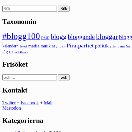
Sök
efter:
Taxonomin
#blogg100
bloggar
blogg
bloggande
blogg
barn
Piratpartiet
politik
kalendern
media
livet
musik
Mymlan
Same Same
präst
tåg
U2
Wikileaks
Frisöket
Sök
efter:
Kontakt
Twitter
+
Facebook
+
Mail
Mastodon
Kategorierna