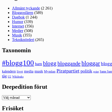
Allmänt tyckande
(2 261)
Bloggosfären
(589)
Dagbok
(1 244)
Humor
(339)
Internet
(356)
Medier
(508)
Musik
(355)
Tekniknörderi
(265)
Taxonomin
#blogg100
bloggar
blogg
bloggande
blogg
barn
Piratpartiet
politik
kalendern
media
livet
musik
Mymlan
Same Same
präst
tåg
U2
Wikileaks
Deepedition förut
Deepedition
förut
Frisöket