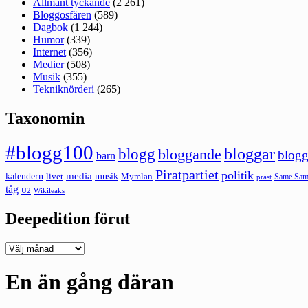
Allmänt tyckande
(2 261)
Bloggosfären
(589)
Dagbok
(1 244)
Humor
(339)
Internet
(356)
Medier
(508)
Musik
(355)
Tekniknörderi
(265)
Taxonomin
#blogg100
bloggar
blogg
bloggande
blogg
barn
Piratpartiet
politik
kalendern
media
livet
musik
Mymlan
Same Same
präst
tåg
U2
Wikileaks
Deepedition förut
Deepedition
förut
En än gång däran