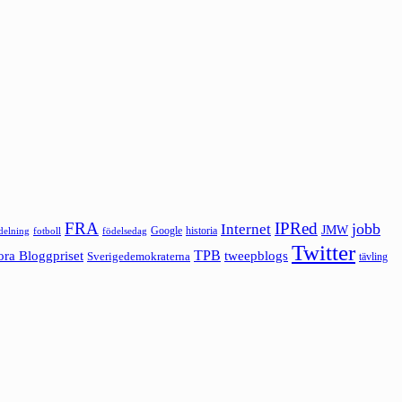
FRA
IPRed
jobb
Internet
JMW
Google
historia
ldelning
fotboll
födelsedag
Twitter
ora Bloggpriset
TPB
tweepblogs
Sverigedemokraterna
tävling