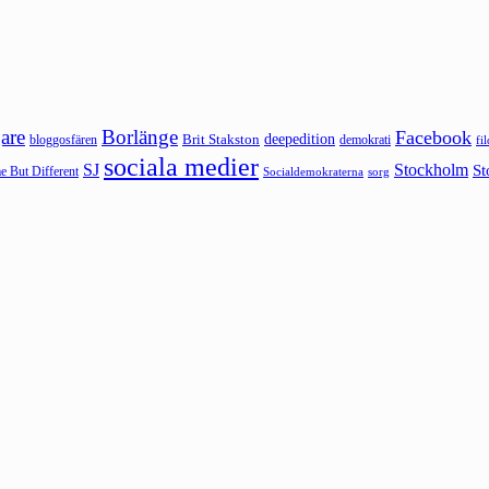
are
Borlänge
Facebook
deepedition
Brit Stakston
bloggosfären
demokrati
fi
sociala medier
SJ
Stockholm
St
 But Different
sorg
Socialdemokraterna