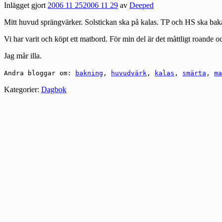
Inlägget gjort
2006 11 25
2006 11 29
av
Deeped
Mitt huvud sprängvärker. Solstickan ska på kalas. TP och HS ska baka.
Vi har varit och köpt ett matbord. För min del är det måttligt roande o
Jag mår illa.
Andra bloggar om:
bakning
,
huvudvärk
,
kalas
,
smärta
,
ma
Kategorier:
Dagbok