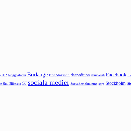
are
Borlänge
Facebook
deepedition
Brit Stakston
bloggosfären
demokrati
fi
sociala medier
SJ
Stockholm
St
 But Different
sorg
Socialdemokraterna