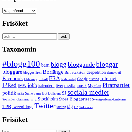
Deepedition
förut
Frisöket
Sök
efter:
Taxonomin
#blogg100
bloggar
blogg
bloggande
barn
bloggare
Borlänge
deepedition
Brit Stakston
bloggosfären
demokrati
FRA
Facebook
Internet
Google
historia
fildelning
fotboll
födelsedag
Piratpartiet
IPRed
jobb
kalendern
media
JMW
livet
musik
Mymlan
sociala medier
politik
SJ
Same Same But Different
präst
Stockholm
Stora Bloggpriset
Sverigedemokraterna
sorg
Socialdemokraterna
Twitter
TPB
tåg
tweepblogs
tävling
U2
Wikileaks
Frisöket
Sök