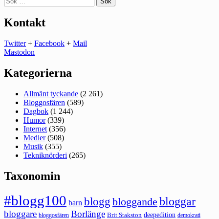
efter:
Kontakt
Twitter
+
Facebook
+
Mail
Mastodon
Kategorierna
Allmänt tyckande
(2 261)
Bloggosfären
(589)
Dagbok
(1 244)
Humor
(339)
Internet
(356)
Medier
(508)
Musik
(355)
Tekniknörderi
(265)
Taxonomin
#blogg100
bloggar
blogg
bloggande
barn
bloggare
Borlänge
deepedition
Brit Stakston
bloggosfären
demokrati