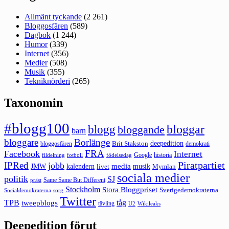
Allmänt tyckande
(2 261)
Bloggosfären
(589)
Dagbok
(1 244)
Humor
(339)
Internet
(356)
Medier
(508)
Musik
(355)
Tekniknörderi
(265)
Taxonomin
#blogg100
bloggar
blogg
bloggande
barn
bloggare
Borlänge
deepedition
Brit Stakston
bloggosfären
demokrati
FRA
Facebook
Internet
Google
historia
fildelning
fotboll
födelsedag
Piratpartiet
IPRed
jobb
kalendern
media
JMW
livet
musik
Mymlan
sociala medier
politik
SJ
Same Same But Different
präst
Stockholm
Stora Bloggpriset
Sverigedemokraterna
sorg
Socialdemokraterna
Twitter
TPB
tåg
tweepblogs
tävling
U2
Wikileaks
Deepedition förut