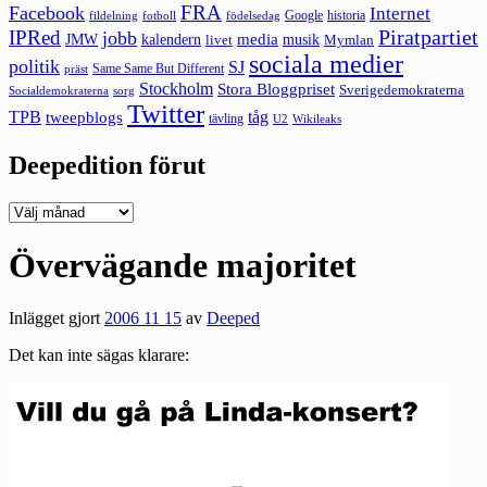
FRA
Facebook
Internet
Google
historia
fildelning
fotboll
födelsedag
Piratpartiet
IPRed
jobb
kalendern
media
JMW
livet
musik
Mymlan
sociala medier
politik
SJ
Same Same But Different
präst
Stockholm
Stora Bloggpriset
Sverigedemokraterna
sorg
Socialdemokraterna
Twitter
TPB
tåg
tweepblogs
tävling
U2
Wikileaks
Deepedition förut
Deepedition
förut
Övervägande majoritet
Inlägget gjort
2006 11 15
av
Deeped
Det kan inte sägas klarare: