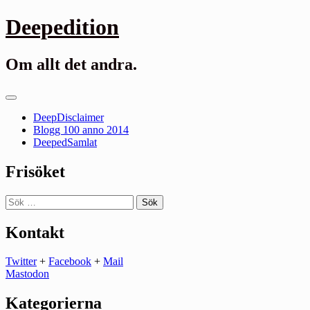
Gå
Deepedition
till
innehåll
Om allt det andra.
Primär
meny
DeepDisclaimer
Blogg 100 anno 2014
DeepedSamlat
Frisöket
Sök
efter:
Kontakt
Twitter
+
Facebook
+
Mail
Mastodon
Kategorierna