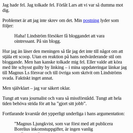
Jag hade fel. Jag tolkade fel. Förlåt Lars att vi var så dumma mot
dig.
Problemet är att jag inte skrev om det. Min
postning
lyder som
följer:
Haha! Lindström försöker få bloggandet att vara
ointressant. På sin blogg.
Hur jag än läser den meningen så får jag det inte till något om att
stjäla ett scoop. Utan en reaktion på hans nedvärderande stil om
bloggande. Men han kanske tolkade mig fel. Eller valde att köra
med lite schysst guilty by linking – i mina uppdateringar länkar jag
till Magnus Ls försvar och till övriga som skrivit om Lindströms
svada. Faktiskt inget annat.
Men självklart – jag var säkert oklar.
Tungt att vara journalist och vara så missförstådd. Tungt att hela
tiden behöva strida för att ha ”gjort sitt jobb”.
Fortfarande kvarstår det ypperligt underliga i hans argumentation:
”Magnus Ljungkvist, som var först med att publicera
Borelius inkomstuppgifter, är ingen vanlig