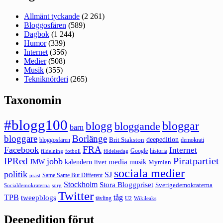
Allmänt tyckande
(2 261)
Bloggosfären
(589)
Dagbok
(1 244)
Humor
(339)
Internet
(356)
Medier
(508)
Musik
(355)
Tekniknörderi
(265)
Taxonomin
#blogg100
bloggar
blogg
bloggande
barn
bloggare
Borlänge
deepedition
Brit Stakston
bloggosfären
demokrati
FRA
Facebook
Internet
Google
historia
fildelning
fotboll
födelsedag
Piratpartiet
IPRed
jobb
kalendern
media
JMW
livet
musik
Mymlan
sociala medier
politik
SJ
Same Same But Different
präst
Stockholm
Stora Bloggpriset
Sverigedemokraterna
sorg
Socialdemokraterna
Twitter
TPB
tåg
tweepblogs
tävling
U2
Wikileaks
Deepedition förut