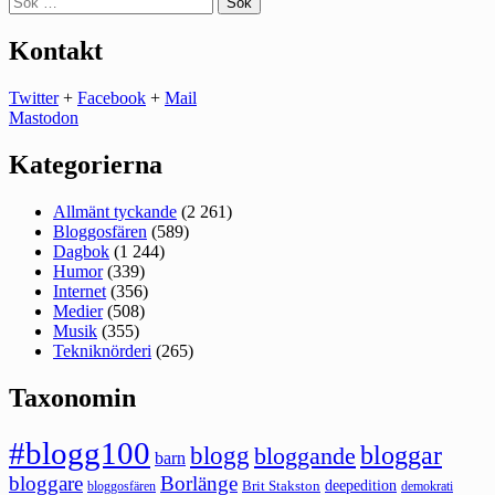
efter:
Kontakt
Twitter
+
Facebook
+
Mail
Mastodon
Kategorierna
Allmänt tyckande
(2 261)
Bloggosfären
(589)
Dagbok
(1 244)
Humor
(339)
Internet
(356)
Medier
(508)
Musik
(355)
Tekniknörderi
(265)
Taxonomin
#blogg100
bloggar
blogg
bloggande
barn
bloggare
Borlänge
deepedition
Brit Stakston
bloggosfären
demokrati