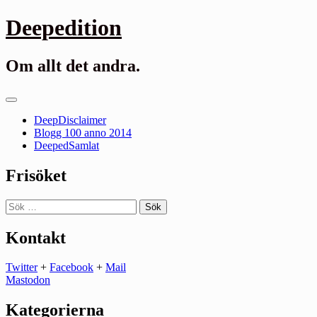
Gå
Deepedition
till
innehåll
Om allt det andra.
Primär
meny
DeepDisclaimer
Blogg 100 anno 2014
DeepedSamlat
Frisöket
Sök
efter:
Kontakt
Twitter
+
Facebook
+
Mail
Mastodon
Kategorierna