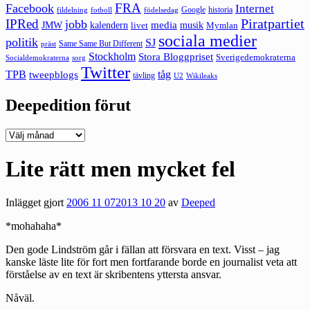
FRA
Facebook
Internet
Google
historia
fildelning
fotboll
födelsedag
Piratpartiet
IPRed
jobb
kalendern
media
JMW
livet
musik
Mymlan
sociala medier
politik
SJ
Same Same But Different
präst
Stockholm
Stora Bloggpriset
Sverigedemokraterna
sorg
Socialdemokraterna
Twitter
TPB
tåg
tweepblogs
tävling
U2
Wikileaks
Deepedition förut
Deepedition
förut
Lite rätt men mycket fel
Inlägget gjort
2006 11 07
2013 10 20
av
Deeped
*mohahaha*
Den gode Lindström går i fällan att försvara en text. Visst – jag
kanske läste lite för fort men fortfarande borde en journalist veta att
förståelse av en text är
skribentens yttersta ansvar
.
Nåväl.