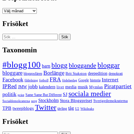
Deepedition
förut
Frisöket
Sök
efter:
Taxonomin
#blogg100
bloggar
blogg
bloggande
barn
bloggare
Borlänge
deepedition
Brit Stakston
bloggosfären
demokrati
FRA
Facebook
Internet
Google
historia
fildelning
fotboll
födelsedag
Piratpartiet
IPRed
jobb
kalendern
media
JMW
livet
musik
Mymlan
sociala medier
politik
SJ
Same Same But Different
präst
Stockholm
Stora Bloggpriset
Sverigedemokraterna
sorg
Socialdemokraterna
Twitter
TPB
tåg
tweepblogs
tävling
U2
Wikileaks
Frisöket
Sök