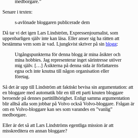
medborgare.”
Senare i texten:
s-avlönade bloggaren publicerade dem
Då tar vi det igen Lars Lindström, Expressenjournalist, som
uppenbarligen själv inte kan läsa. Eller anser sig ha rätten att
bestämma vem som är vad. Ljungkvist skriver på sin
blogg
:
Utgångspunkterna för denna blogg är mina åsikter och
mina hobbies. Jag representerar inget särintresse utöver
mig själv. […] Åsikterna på denna sida är författarens
egna och inte knutna till någon organisation eller
företag.
Så det är upp till Lindström att faktiskt bevisa sin argumentation: att
en bloggare med automatik blir en till ett parti knuten bloggare
beroende på dennes partitillhörighet. Enligt samma argumentation
blir alltså alla som jobbar på Volvo också Volvo-bloggare. Frågan är
om en Volvo-bloggare kan ses som varandes en ”vanlig”
medborgare.
Eller är det så att Lars Lindströms egentliga mission är att
misskreditera en annan bloggare?