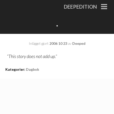
Gå
DEEPEDITION
till
PRI
MEN
innehåll
.
Inlägget gjort
2006 10 23
av
Deeped
”This story does not add up.”
Kategorier:
Dagbok