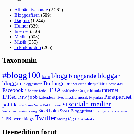
Allmänt tyckande
(2 261)
Bloggosfären
(589)
Dagbok
(1 244)
Humor
(339)
Internet
(356)
Medier
(508)
Musik
(355)
Tekniknörderi
(265)
Taxonomin
#blogg100
bloggar
blogg
bloggande
barn
bloggare
Borlänge
deepedition
Brit Stakston
bloggosfären
demokrati
FRA
Facebook
Internet
Google
historia
fildelning
fotboll
födelsedag
Piratpartiet
IPRed
jobb
kalendern
media
JMW
livet
musik
Mymlan
sociala medier
politik
SJ
Same Same But Different
präst
Stockholm
Stora Bloggpriset
Sverigedemokraterna
sorg
Socialdemokraterna
Twitter
TPB
tåg
tweepblogs
tävling
U2
Wikileaks
Deepedition förut