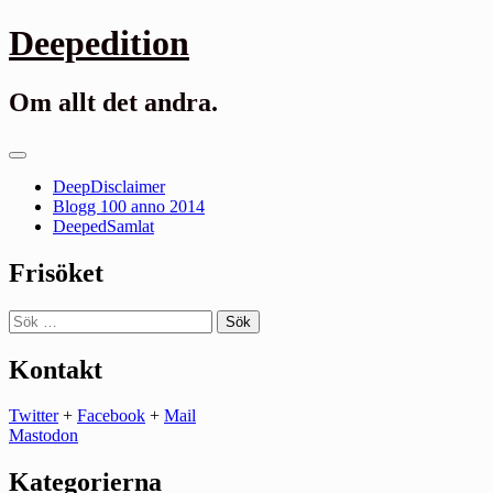
Gå
Deepedition
till
innehåll
Om allt det andra.
Primär
meny
DeepDisclaimer
Blogg 100 anno 2014
DeepedSamlat
Frisöket
Sök
efter:
Kontakt
Twitter
+
Facebook
+
Mail
Mastodon
Kategorierna