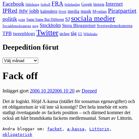
FRA
Facebook
Internet
Google
historia
fildelning
fotboll
födelsedag
Piratpartiet
IPRed
jobb
kalendern
media
JMW
livet
musik
Mymlan
sociala medier
politik
SJ
Same Same But Different
präst
Stockholm
Stora Bloggpriset
Sverigedemokraterna
sorg
Socialdemokraterna
Twitter
TPB
tåg
tweepblogs
tävling
U2
Wikileaks
Deepedition förut
Deepedition
förut
Fack off
Inlägget gjort
2006 10 20
2006 10 20
av
Deeped
Det är logiskt. Höjd A-kassa (istället för sossarnas egenavgifter) och
ett obligatorium är väl inte så konstigt? Det hela innebär ett sorts
statligt övertagande av fackets position – och därmed kommer det
också att hårt brandskatta fackens medlemsantal. Smart av Littorin.
Andra bloggar om:
facket
,
a-kassa
,
Littorin
,
obligatorisk