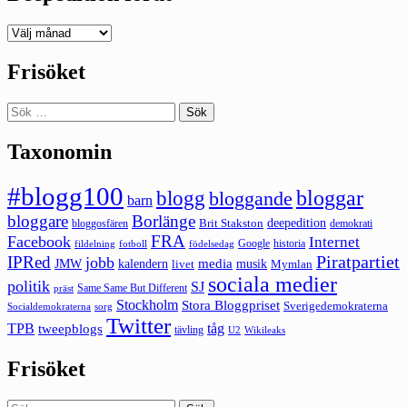
Deepedition
förut
Frisöket
Sök
efter:
Taxonomin
#blogg100
bloggar
blogg
bloggande
barn
bloggare
Borlänge
deepedition
Brit Stakston
bloggosfären
demokrati
FRA
Facebook
Internet
Google
historia
fildelning
fotboll
födelsedag
Piratpartiet
IPRed
jobb
kalendern
media
JMW
livet
musik
Mymlan
sociala medier
politik
SJ
Same Same But Different
präst
Stockholm
Stora Bloggpriset
Sverigedemokraterna
sorg
Socialdemokraterna
Twitter
TPB
tåg
tweepblogs
tävling
U2
Wikileaks
Frisöket
Sök