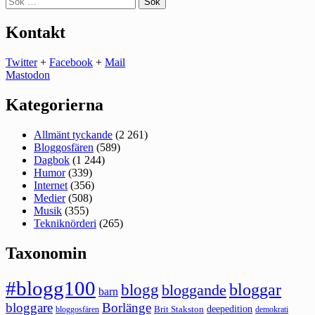
efter:
Kontakt
Twitter
+
Facebook
+
Mail
Mastodon
Kategorierna
Allmänt tyckande
(2 261)
Bloggosfären
(589)
Dagbok
(1 244)
Humor
(339)
Internet
(356)
Medier
(508)
Musik
(355)
Tekniknörderi
(265)
Taxonomin
#blogg100
bloggar
blogg
bloggande
barn
bloggare
Borlänge
deepedition
Brit Stakston
bloggosfären
demokrati