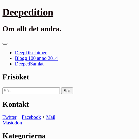
Gå
Deepedition
till
innehåll
Om allt det andra.
Primär
meny
DeepDisclaimer
Blogg 100 anno 2014
DeepedSamlat
Frisöket
Sök
efter:
Kontakt
Twitter
+
Facebook
+
Mail
Mastodon
Kategorierna