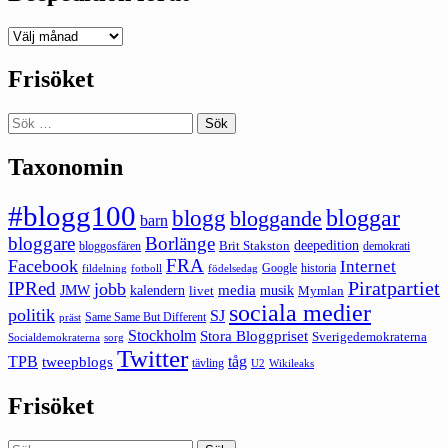
Deepedition
förut
Frisöket
Sök
efter:
Taxonomin
#blogg100
bloggar
blogg
bloggande
barn
bloggare
Borlänge
deepedition
Brit Stakston
bloggosfären
demokrati
FRA
Facebook
Internet
Google
historia
fildelning
fotboll
födelsedag
Piratpartiet
IPRed
jobb
kalendern
media
JMW
livet
musik
Mymlan
sociala medier
politik
SJ
Same Same But Different
präst
Stockholm
Stora Bloggpriset
Sverigedemokraterna
sorg
Socialdemokraterna
Twitter
TPB
tåg
tweepblogs
tävling
U2
Wikileaks
Frisöket
Sök