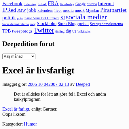
FRA
Facebook
Internet
Google
historia
fildelning
fotboll
födelsedag
Piratpartiet
IPRed
jobb
kalendern
media
JMW
livet
musik
Mymlan
sociala medier
politik
SJ
Same Same But Different
präst
Stockholm
Stora Bloggpriset
Sverigedemokraterna
sorg
Socialdemokraterna
Twitter
TPB
tåg
tweepblogs
tävling
U2
Wikileaks
Deepedition förut
Deepedition
förut
Excel är livsfarligt
Inlägget gjort
2006 10 04
2007 02 13
av
Deeped
Det är alldeles för lätt att göra fel i Excel och andra
kalkylprogram.
Excel är farligt
, enligt Gartner.
Oops liksom.
Kategorier:
Humor