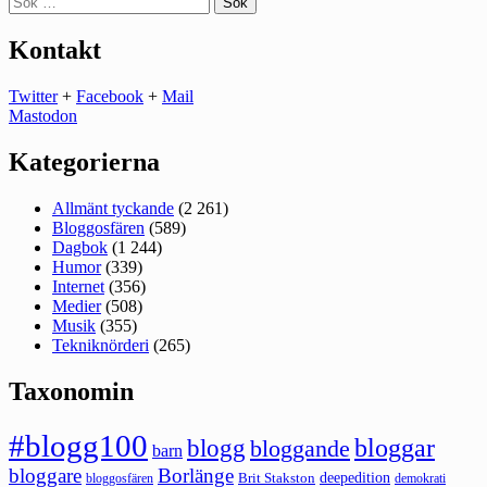
efter:
Kontakt
Twitter
+
Facebook
+
Mail
Mastodon
Kategorierna
Allmänt tyckande
(2 261)
Bloggosfären
(589)
Dagbok
(1 244)
Humor
(339)
Internet
(356)
Medier
(508)
Musik
(355)
Tekniknörderi
(265)
Taxonomin
#blogg100
bloggar
blogg
bloggande
barn
bloggare
Borlänge
deepedition
Brit Stakston
bloggosfären
demokrati