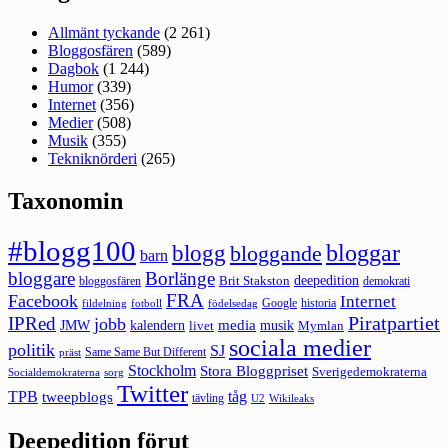
Allmänt tyckande
(2 261)
Bloggosfären
(589)
Dagbok
(1 244)
Humor
(339)
Internet
(356)
Medier
(508)
Musik
(355)
Tekniknörderi
(265)
Taxonomin
#blogg100
bloggar
blogg
bloggande
barn
bloggare
Borlänge
deepedition
Brit Stakston
bloggosfären
demokrati
FRA
Facebook
Internet
Google
historia
fildelning
fotboll
födelsedag
Piratpartiet
IPRed
jobb
kalendern
media
JMW
livet
musik
Mymlan
sociala medier
politik
SJ
Same Same But Different
präst
Stockholm
Stora Bloggpriset
Sverigedemokraterna
sorg
Socialdemokraterna
Twitter
TPB
tåg
tweepblogs
tävling
U2
Wikileaks
Deepedition förut