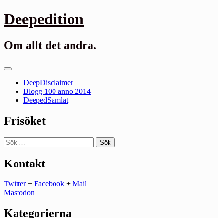
Gå
Deepedition
till
innehåll
Om allt det andra.
Primär
meny
DeepDisclaimer
Blogg 100 anno 2014
DeepedSamlat
Frisöket
Sök
efter:
Kontakt
Twitter
+
Facebook
+
Mail
Mastodon
Kategorierna