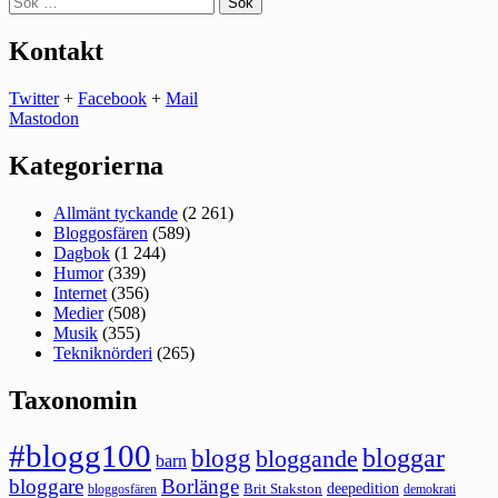
efter:
Kontakt
Twitter
+
Facebook
+
Mail
Mastodon
Kategorierna
Allmänt tyckande
(2 261)
Bloggosfären
(589)
Dagbok
(1 244)
Humor
(339)
Internet
(356)
Medier
(508)
Musik
(355)
Tekniknörderi
(265)
Taxonomin
#blogg100
bloggar
blogg
bloggande
barn
bloggare
Borlänge
deepedition
Brit Stakston
bloggosfären
demokrati