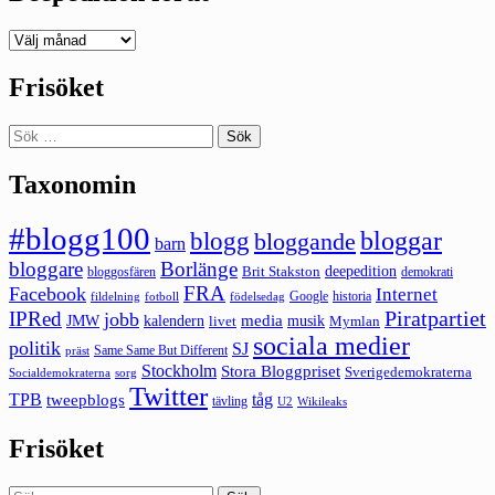
Deepedition
förut
Frisöket
Sök
efter:
Taxonomin
#blogg100
bloggar
blogg
bloggande
barn
bloggare
Borlänge
deepedition
Brit Stakston
bloggosfären
demokrati
FRA
Facebook
Internet
Google
historia
fildelning
fotboll
födelsedag
Piratpartiet
IPRed
jobb
kalendern
media
JMW
livet
musik
Mymlan
sociala medier
politik
SJ
Same Same But Different
präst
Stockholm
Stora Bloggpriset
Sverigedemokraterna
sorg
Socialdemokraterna
Twitter
TPB
tåg
tweepblogs
tävling
U2
Wikileaks
Frisöket
Sök