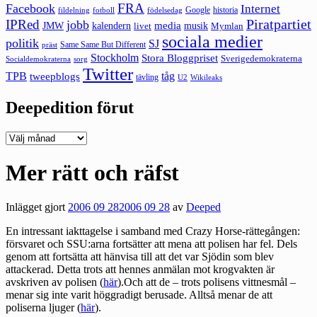
FRA
Facebook
Internet
Google
historia
fildelning
fotboll
födelsedag
Piratpartiet
IPRed
jobb
kalendern
media
JMW
livet
musik
Mymlan
sociala medier
politik
SJ
Same Same But Different
präst
Stockholm
Stora Bloggpriset
Sverigedemokraterna
sorg
Socialdemokraterna
Twitter
TPB
tåg
tweepblogs
tävling
U2
Wikileaks
Deepedition förut
Deepedition
förut
Mer rätt och räfst
Inlägget gjort
2006 09 28
2006 09 28
av
Deeped
En intressant iakttagelse i samband med Crazy Horse-rättegången:
försvaret och SSU:arna fortsätter att mena att polisen har fel. Dels
genom att fortsätta att hänvisa till att det var Sjödin som blev
attackerad. Detta trots att hennes anmälan mot krogvakten är
avskriven av polisen (
här
).Och att de – trots polisens vittnesmål –
menar sig inte varit höggradigt berusade. Alltså menar de att
poliserna ljuger (
här
).