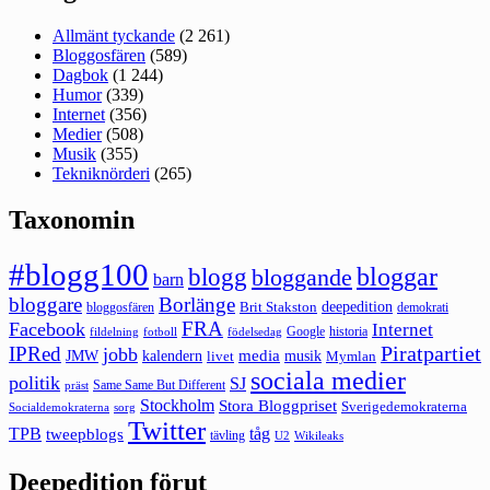
Allmänt tyckande
(2 261)
Bloggosfären
(589)
Dagbok
(1 244)
Humor
(339)
Internet
(356)
Medier
(508)
Musik
(355)
Tekniknörderi
(265)
Taxonomin
#blogg100
bloggar
blogg
bloggande
barn
bloggare
Borlänge
deepedition
Brit Stakston
bloggosfären
demokrati
FRA
Facebook
Internet
Google
historia
fildelning
fotboll
födelsedag
Piratpartiet
IPRed
jobb
kalendern
media
JMW
livet
musik
Mymlan
sociala medier
politik
SJ
Same Same But Different
präst
Stockholm
Stora Bloggpriset
Sverigedemokraterna
sorg
Socialdemokraterna
Twitter
TPB
tåg
tweepblogs
tävling
U2
Wikileaks
Deepedition förut