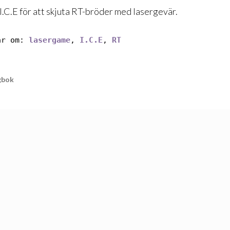
l I.C.E för att skjuta RT-bröder med lasergevär.
ar om:
lasergame
,
I.C.E
,
RT
gbok