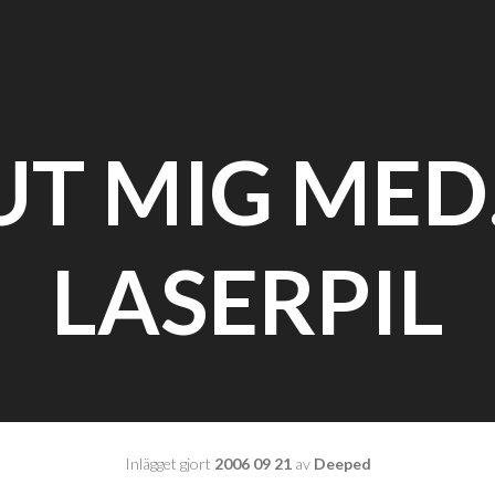
UT MIG ME
LASERPIL
Inlägget gjort
2006 09 21
av
Deeped