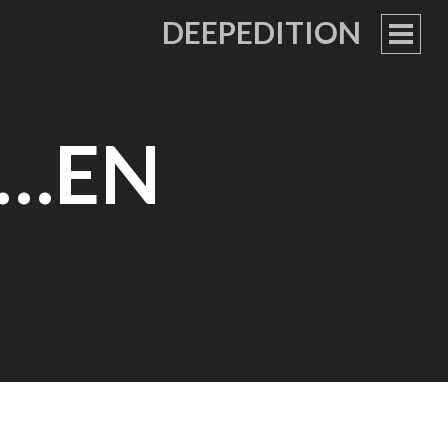
DEEPEDITION
PRIM
MEN
D…EN