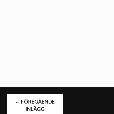
INLÄGGS
←
FÖREGÅENDE
INLÄGG