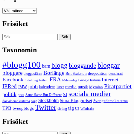
Deepedition
förut
Frisöket
Sök
efter:
Taxonomin
#blogg100
bloggar
blogg
bloggande
barn
bloggare
Borlänge
deepedition
Brit Stakston
bloggosfären
demokrati
FRA
Facebook
Internet
Google
historia
fildelning
fotboll
födelsedag
Piratpartiet
IPRed
jobb
kalendern
media
JMW
livet
musik
Mymlan
sociala medier
politik
SJ
Same Same But Different
präst
Stockholm
Stora Bloggpriset
Sverigedemokraterna
sorg
Socialdemokraterna
Twitter
TPB
tåg
tweepblogs
tävling
U2
Wikileaks
Frisöket
Sök