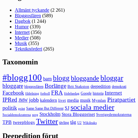
Allmänt tyckande
(2 261)
Bloggosfären
(589)
Dagbok
(1 244)
Humor
(339)
Internet
(356)
Medier
(508)
Musik
(355)
Tekniknörderi
(265)
Taxonomin
#blogg100
bloggar
blogg
bloggande
barn
bloggare
Borlänge
deepedition
Brit Stakston
bloggosfären
demokrati
FRA
Facebook
Internet
Google
historia
fildelning
fotboll
födelsedag
Piratpartiet
IPRed
jobb
kalendern
media
JMW
livet
musik
Mymlan
sociala medier
politik
SJ
Same Same But Different
präst
Stockholm
Stora Bloggpriset
Sverigedemokraterna
sorg
Socialdemokraterna
Twitter
TPB
tåg
tweepblogs
tävling
U2
Wikileaks
Deepedition förut