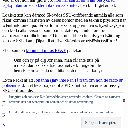
Vad är det hon har gjort? Jo,
hon har startat en wlan-bestyckad
laptop utanför socialdemokraternas kontor
. I en bil. Inget annat.
Logiskt sett kan därmed Skövdes SSU-ordförande anmäla alla som
råkar komma i närheten av deras kontor med en teknisk pryl som har
wlanfunktionen på. Så varför inte sätta upp en liten schysst vägspärr
och kolla alla personer som bär på datorer, handdatorer och
avancerade mobiltelefoner? Det kan ju bli en heltidssysselsättning –
kanske SSU kan hjälpa till att fixa Skövdes arbetslöshetssiffror?
Eller som en
kommentar hos FF&F
påpekar:
Ush och fy på dig Johanna, man får inte titta på
motståndarnas låsta trådlösa nätverk, ungefär lite
hemskt som att sitta och titta på deras låsta dörr ;)
Extra käckt är att
Johanna själv inte kan få fram om hon de facto är
polisanmäld
. Det hela börjar dofta PR-stunt från en amatörmässig
SSU-ordförande.
Integritet och cookies: Den här webbplatsen använder cookies. Genom att fortsätta
Erik Ezelius borde stämmas för ärekränkning. Eftersom han inte kan
använda den här webbplatsen godkänner du deras användning.
dömas för dumhet.
Om du vill veta mer, inklusive hur du kontrollerar cookies, se:
Cookie-policy
Kategorier:
Allmänt tyckande
Inläggsnavigering
←
Föregående inlägg
Nästa inlägg
→