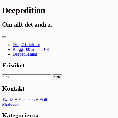
Gå
Deepedition
till
innehåll
Om allt det andra.
Primär
meny
DeepDisclaimer
Blogg 100 anno 2014
DeepedSamlat
Frisöket
Sök
efter:
Kontakt
Twitter
+
Facebook
+
Mail
Mastodon
Kategorierna