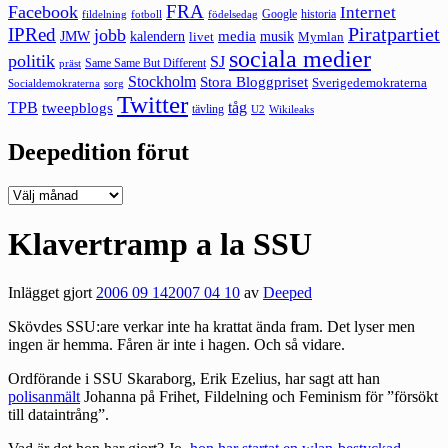
FRA
Facebook
Internet
Google
historia
fildelning
fotboll
födelsedag
Piratpartiet
IPRed
jobb
kalendern
media
JMW
livet
musik
Mymlan
sociala medier
politik
SJ
Same Same But Different
präst
Stockholm
Stora Bloggpriset
Sverigedemokraterna
sorg
Socialdemokraterna
Twitter
TPB
tåg
tweepblogs
tävling
U2
Wikileaks
Deepedition förut
Deepedition
förut
Klavertramp a la SSU
Inlägget gjort
2006 09 14
2007 04 10
av
Deeped
Skövdes SSU:are verkar inte ha krattat ända fram. Det lyser men
ingen är hemma. Fåren är inte i hagen. Och så vidare.
Ordförande i SSU Skaraborg, Erik Ezelius, har sagt att han
polisanmält
Johanna på Frihet, Fildelning och Feminism för ”försökt
till dataintrång”.