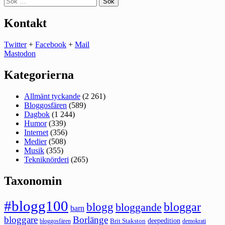
efter:
Kontakt
Twitter
+
Facebook
+
Mail
Mastodon
Kategorierna
Allmänt tyckande
(2 261)
Bloggosfären
(589)
Dagbok
(1 244)
Humor
(339)
Internet
(356)
Medier
(508)
Musik
(355)
Tekniknörderi
(265)
Taxonomin
#blogg100
bloggar
blogg
bloggande
barn
bloggare
Borlänge
deepedition
Brit Stakston
bloggosfären
demokrati