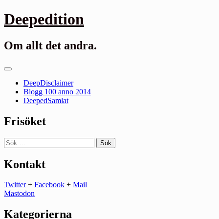
Gå
Deepedition
till
innehåll
Om allt det andra.
Primär
meny
DeepDisclaimer
Blogg 100 anno 2014
DeepedSamlat
Frisöket
Sök
efter:
Kontakt
Twitter
+
Facebook
+
Mail
Mastodon
Kategorierna