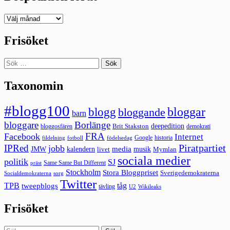
Deepedition
förut
Frisöket
Sök
efter:
Taxonomin
#blogg100
bloggar
blogg
bloggande
barn
bloggare
Borlänge
deepedition
Brit Stakston
bloggosfären
demokrati
FRA
Facebook
Internet
Google
historia
fildelning
fotboll
födelsedag
Piratpartiet
IPRed
jobb
kalendern
media
JMW
livet
musik
Mymlan
sociala medier
politik
SJ
Same Same But Different
präst
Stockholm
Stora Bloggpriset
Sverigedemokraterna
sorg
Socialdemokraterna
Twitter
TPB
tåg
tweepblogs
tävling
U2
Wikileaks
Frisöket
Sök