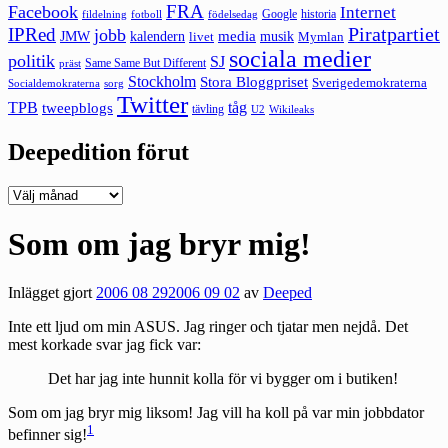
FRA
Facebook
Internet
Google
historia
fildelning
fotboll
födelsedag
Piratpartiet
IPRed
jobb
kalendern
media
JMW
livet
musik
Mymlan
sociala medier
politik
SJ
Same Same But Different
präst
Stockholm
Stora Bloggpriset
Sverigedemokraterna
sorg
Socialdemokraterna
Twitter
TPB
tåg
tweepblogs
tävling
U2
Wikileaks
Deepedition förut
Deepedition
förut
Som om jag bryr mig!
Inlägget gjort
2006 08 29
2006 09 02
av
Deeped
Inte ett ljud om min ASUS. Jag ringer och tjatar men nejdå. Det
mest korkade svar jag fick var:
Det har jag inte hunnit kolla för vi bygger om i butiken!
Som om jag bryr mig liksom! Jag vill ha koll på var min jobbdator
1
befinner sig!