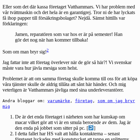
Eller som det där kassa företaget Vatthammars. Vi har problem med
vår tvättmaskin och det hela är en garantigrej. Tror ni de har lyckats
få ihop papper till försäkringsbolaget? Nejdå. Sämst hittills var
förklaringen:
Jamen, reparatören som var hos er är på semester! Han
gör det nog när han kommer tillbaka!
2
Som om man bryr sig!
Jag fattar inte att företag överlever när de gör så här?! Vi svenskar
måste vara hur jävla mesiga som helst.
Problemet är att om samma företag skulle komma till oss för att köpa
våra tjänster skulle de aldrig tillåta att sånt här händer. Och mig
veterligen är Vatthammars jävliga med sina underleverantörer.
Andra bloggar om:
varumärke
,
företag
,
som om jag bryr
mig
De är det enda företaget i närheten som har kunskap om
macar vilket gör att vi är en smula beroende av dem. Jag är
den enda på jobbet som sitter på pc. [
]
I detta fallet har HS valt att hålla kontakterna – senast
företaget lyckades med konststycket att tappa en splitterny