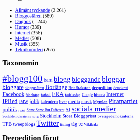
Allmänt tyckande
(2 261)
Bloggosfären
(589)
Dagbok
(1 244)
Humor
(339)
Internet
(356)
Medier
(508)
Musik
(355)
Tekniknörderi
(265)
Taxonomin
#blogg100
bloggar
blogg
bloggande
barn
bloggare
Borlänge
deepedition
Brit Stakston
bloggosfären
demokrati
FRA
Facebook
Internet
Google
historia
fildelning
fotboll
födelsedag
Piratpartiet
IPRed
jobb
kalendern
media
JMW
livet
musik
Mymlan
sociala medier
politik
SJ
Same Same But Different
präst
Stockholm
Stora Bloggpriset
Sverigedemokraterna
sorg
Socialdemokraterna
Twitter
TPB
tåg
tweepblogs
tävling
U2
Wikileaks
Deepedition förut