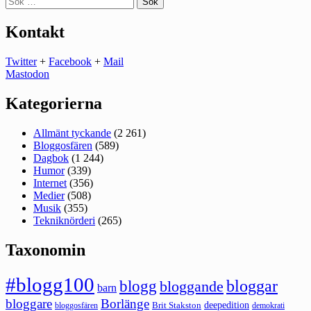
efter:
Kontakt
Twitter
+
Facebook
+
Mail
Mastodon
Kategorierna
Allmänt tyckande
(2 261)
Bloggosfären
(589)
Dagbok
(1 244)
Humor
(339)
Internet
(356)
Medier
(508)
Musik
(355)
Tekniknörderi
(265)
Taxonomin
#blogg100
bloggar
blogg
bloggande
barn
bloggare
Borlänge
deepedition
Brit Stakston
bloggosfären
demokrati