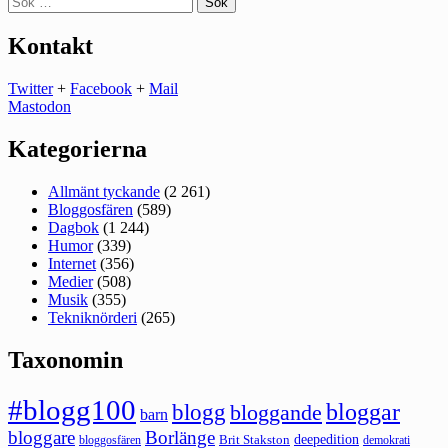
efter:
Kontakt
Twitter
+
Facebook
+
Mail
Mastodon
Kategorierna
Allmänt tyckande
(2 261)
Bloggosfären
(589)
Dagbok
(1 244)
Humor
(339)
Internet
(356)
Medier
(508)
Musik
(355)
Tekniknörderi
(265)
Taxonomin
#blogg100
bloggar
blogg
bloggande
barn
bloggare
Borlänge
deepedition
Brit Stakston
bloggosfären
demokrati