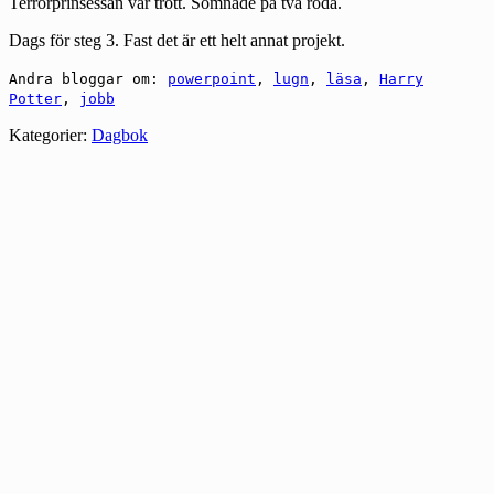
Terrorprinsessan var trött. Somnade på två röda.
Dags för steg 3. Fast det är ett helt annat projekt.
Andra bloggar om:
powerpoint
,
lugn
,
läsa
,
Harry
Potter
,
jobb
Kategorier:
Dagbok