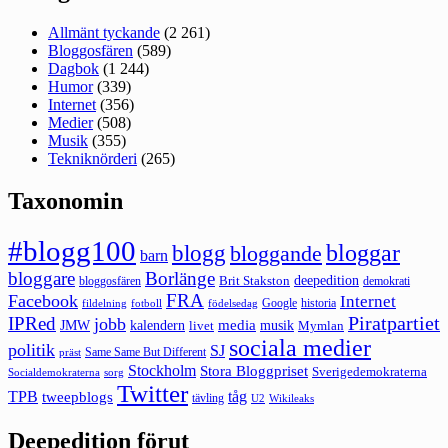
Allmänt tyckande
(2 261)
Bloggosfären
(589)
Dagbok
(1 244)
Humor
(339)
Internet
(356)
Medier
(508)
Musik
(355)
Tekniknörderi
(265)
Taxonomin
#blogg100
bloggar
blogg
bloggande
barn
bloggare
Borlänge
deepedition
Brit Stakston
bloggosfären
demokrati
FRA
Facebook
Internet
Google
historia
fildelning
fotboll
födelsedag
Piratpartiet
IPRed
jobb
kalendern
media
JMW
livet
musik
Mymlan
sociala medier
politik
SJ
Same Same But Different
präst
Stockholm
Stora Bloggpriset
Sverigedemokraterna
sorg
Socialdemokraterna
Twitter
TPB
tåg
tweepblogs
tävling
U2
Wikileaks
Deepedition förut