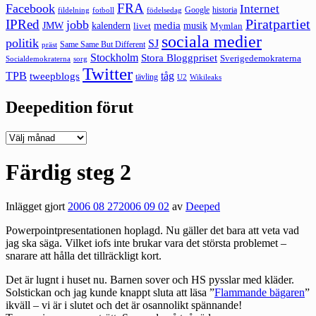
FRA
Facebook
Internet
Google
historia
fildelning
fotboll
födelsedag
Piratpartiet
IPRed
jobb
kalendern
media
JMW
livet
musik
Mymlan
sociala medier
politik
SJ
Same Same But Different
präst
Stockholm
Stora Bloggpriset
Sverigedemokraterna
sorg
Socialdemokraterna
Twitter
TPB
tåg
tweepblogs
tävling
U2
Wikileaks
Deepedition förut
Deepedition
förut
Färdig steg 2
Inlägget gjort
2006 08 27
2006 09 02
av
Deeped
Powerpointpresentationen hoplagd. Nu gäller det bara att veta vad
jag ska säga. Vilket iofs inte brukar vara det största problemet –
snarare att hålla det tillräckligt kort.
Det är lugnt i huset nu. Barnen sover och HS pysslar med kläder.
Solstickan och jag kunde knappt sluta att läsa ”
Flammande bägaren
”
ikväll – vi är i slutet och det är osannolikt spännande!