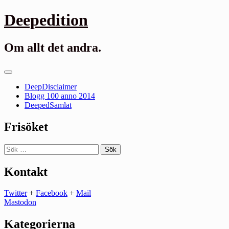
Gå
Deepedition
till
innehåll
Om allt det andra.
Primär
meny
DeepDisclaimer
Blogg 100 anno 2014
DeepedSamlat
Frisöket
Sök
efter:
Kontakt
Twitter
+
Facebook
+
Mail
Mastodon
Kategorierna