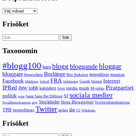
Deepedition
förut
Frisöket
Sök
efter:
Taxonomin
#blogg100
bloggar
blogg
bloggande
barn
bloggare
Borlänge
deepedition
Brit Stakston
bloggosfären
demokrati
FRA
Facebook
Internet
Google
historia
fildelning
fotboll
födelsedag
Piratpartiet
IPRed
jobb
kalendern
media
JMW
livet
musik
Mymlan
sociala medier
politik
SJ
Same Same But Different
präst
Stockholm
Stora Bloggpriset
Sverigedemokraterna
sorg
Socialdemokraterna
Twitter
TPB
tåg
tweepblogs
tävling
U2
Wikileaks
Frisöket
Sök