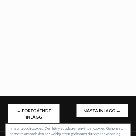
INLÄGGSNAVIGERING
←
FÖREGÅENDE
NÄSTA INLÄGG
→
INLÄGG
Integritet och cookies: Den här webbplatsen använder cookies. Genom att
fortsätta använda den här webbplatsen godkänner du deras användning.