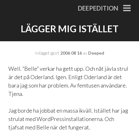
Gå
DEEPEDITION
till
PRI
MEN
innehåll
LÄGGER MIG ISTÄLLET
Inlägget gjort
2006 08 16
av
Deeped
Well. ”Belle” verkar ha gett upp. Och nåt jävla strul
är det på Oderland. Igen. Enligt Oderland är det
bara jag som har problem. Av femtusen användare.
Tjena.
Jag borde ha jobbat en massa ikväll. Istället har jag
strulat med WordPressinstallationerna. Och
tjafsat med Belle när det fungerat.