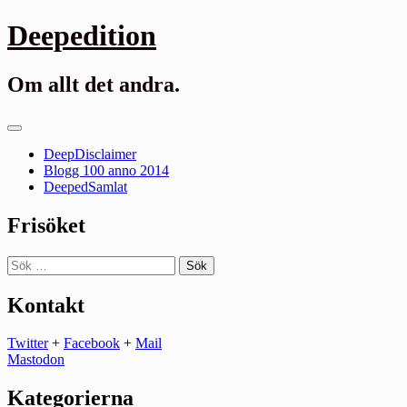
Gå
Deepedition
till
innehåll
Om allt det andra.
Primär
meny
DeepDisclaimer
Blogg 100 anno 2014
DeepedSamlat
Frisöket
Sök
efter:
Kontakt
Twitter
+
Facebook
+
Mail
Mastodon
Kategorierna