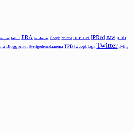
FRA
IPRed
jobb
Internet
JMW
Google
historia
ldelning
fotboll
födelsedag
Twitter
ora Bloggpriset
TPB
tweepblogs
Sverigedemokraterna
tävling