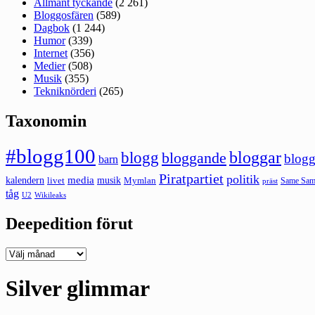
Allmänt tyckande
(2 261)
Bloggosfären
(589)
Dagbok
(1 244)
Humor
(339)
Internet
(356)
Medier
(508)
Musik
(355)
Tekniknörderi
(265)
Taxonomin
#blogg100
bloggar
blogg
bloggande
blogg
barn
Piratpartiet
politik
kalendern
media
livet
musik
Mymlan
Same Same
präst
tåg
U2
Wikileaks
Deepedition förut
Deepedition
förut
Silver glimmar