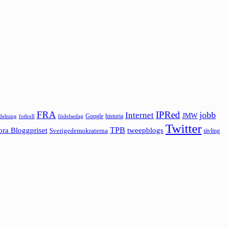
FRA
IPRed
jobb
Internet
JMW
Google
historia
ldelning
fotboll
födelsedag
Twitter
ora Bloggpriset
TPB
tweepblogs
Sverigedemokraterna
tävling