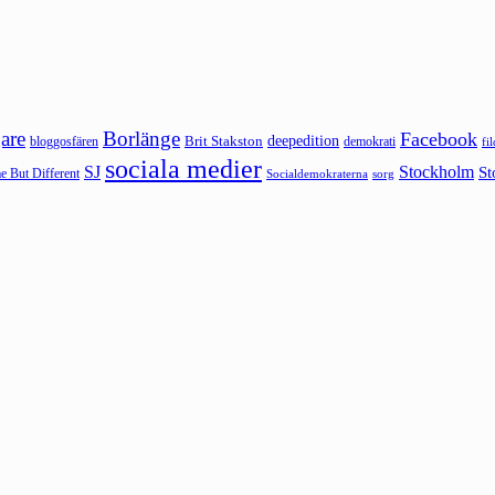
are
Borlänge
Facebook
deepedition
Brit Stakston
bloggosfären
demokrati
fi
sociala medier
SJ
Stockholm
St
 But Different
sorg
Socialdemokraterna