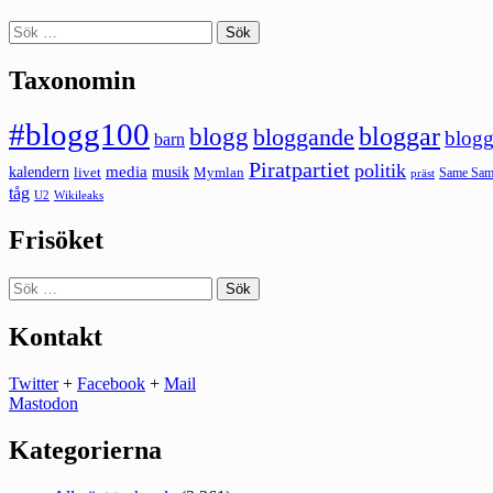
Sök
efter:
Taxonomin
#blogg100
bloggar
blogg
bloggande
blogg
barn
Piratpartiet
politik
kalendern
media
livet
musik
Mymlan
Same Same
präst
tåg
U2
Wikileaks
Frisöket
Sök
efter:
Kontakt
Twitter
+
Facebook
+
Mail
Mastodon
Kategorierna