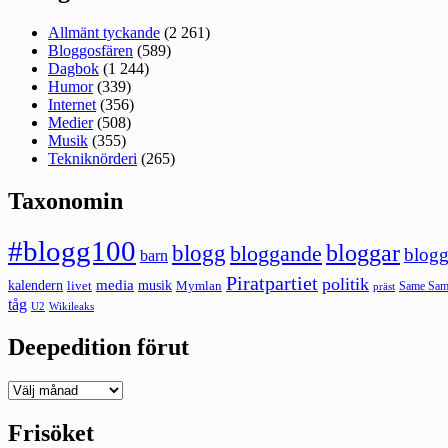
Allmänt tyckande
(2 261)
Bloggosfären
(589)
Dagbok
(1 244)
Humor
(339)
Internet
(356)
Medier
(508)
Musik
(355)
Tekniknörderi
(265)
Taxonomin
#blogg100
bloggar
blogg
bloggande
blogg
barn
Piratpartiet
politik
kalendern
media
livet
musik
Mymlan
Same Same
präst
tåg
U2
Wikileaks
Deepedition förut
Deepedition
förut
Frisöket