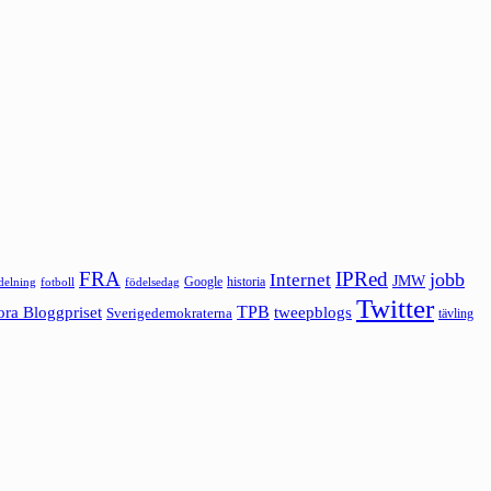
FRA
IPRed
jobb
Internet
JMW
Google
historia
ldelning
fotboll
födelsedag
Twitter
ora Bloggpriset
TPB
tweepblogs
Sverigedemokraterna
tävling