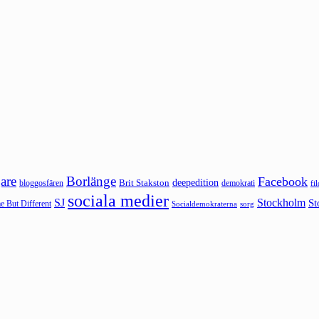
are
Borlänge
Facebook
deepedition
Brit Stakston
bloggosfären
demokrati
fi
sociala medier
SJ
Stockholm
St
 But Different
sorg
Socialdemokraterna