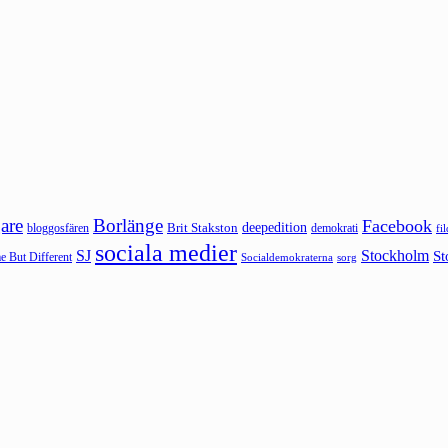
are
Borlänge
Facebook
deepedition
Brit Stakston
bloggosfären
demokrati
fi
sociala medier
SJ
Stockholm
St
 But Different
sorg
Socialdemokraterna