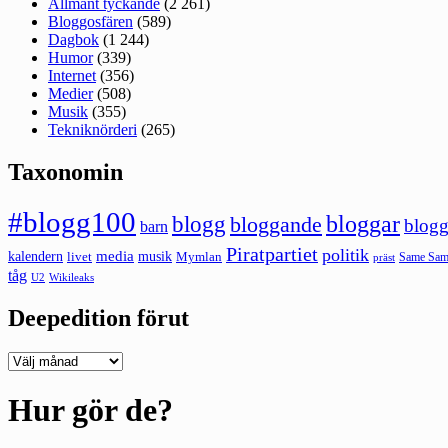
Allmänt tyckande
(2 261)
Bloggosfären
(589)
Dagbok
(1 244)
Humor
(339)
Internet
(356)
Medier
(508)
Musik
(355)
Tekniknörderi
(265)
Taxonomin
#blogg100
bloggar
blogg
bloggande
blogg
barn
Piratpartiet
politik
kalendern
media
livet
musik
Mymlan
Same Same
präst
tåg
U2
Wikileaks
Deepedition förut
Deepedition
förut
Hur gör de?