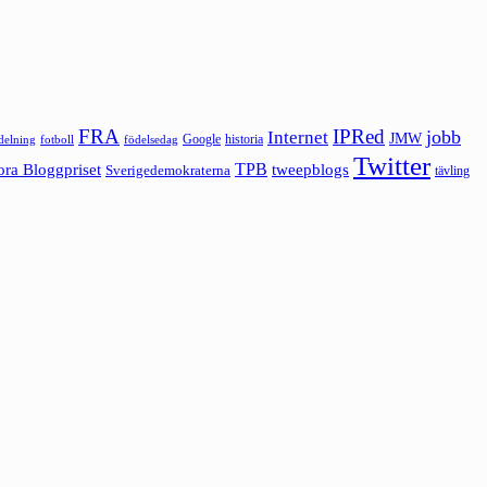
FRA
IPRed
jobb
Internet
JMW
Google
historia
ldelning
fotboll
födelsedag
Twitter
ora Bloggpriset
TPB
tweepblogs
Sverigedemokraterna
tävling