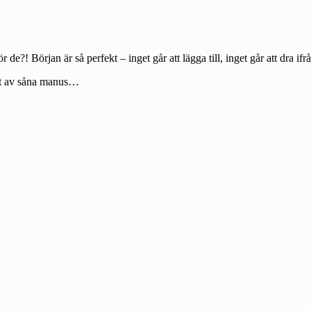
e?! Början är så perfekt – inget går att lägga till, inget går att dra ifrå
art av såna manus…