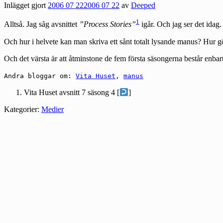
Inlägget gjort
2006 07 22
2006 07 22
av
Deeped
1
Alltså. Jag såg avsnittet
”Process Stories”
igår. Och jag ser det idag.
Och hur i helvete kan man skriva ett sånt totalt lysande manus? Hur gör d
Och det värsta är att åtminstone de fem första säsongerna består enb
Andra bloggar om:
Vita Huset
,
manus
Vita Huset avsnitt 7 säsong 4 [
]
Kategorier:
Medier