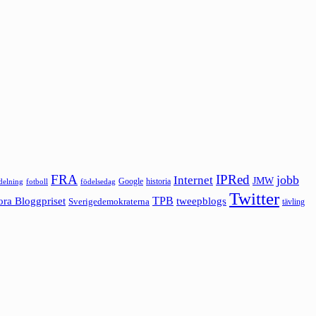
FRA
IPRed
jobb
Internet
JMW
Google
historia
ldelning
fotboll
födelsedag
Twitter
ora Bloggpriset
TPB
tweepblogs
Sverigedemokraterna
tävling