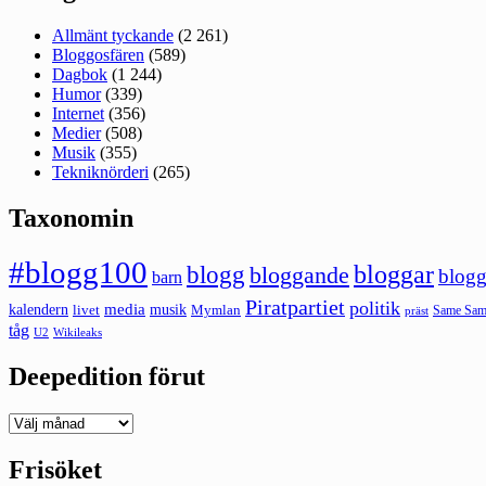
Allmänt tyckande
(2 261)
Bloggosfären
(589)
Dagbok
(1 244)
Humor
(339)
Internet
(356)
Medier
(508)
Musik
(355)
Tekniknörderi
(265)
Taxonomin
#blogg100
bloggar
blogg
bloggande
blogg
barn
Piratpartiet
politik
kalendern
media
livet
musik
Mymlan
Same Same
präst
tåg
U2
Wikileaks
Deepedition förut
Deepedition
förut
Frisöket