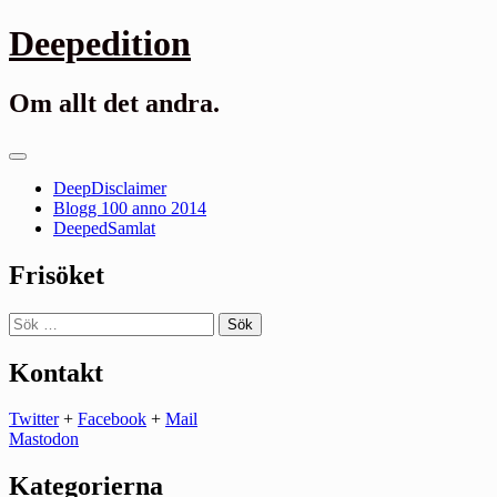
Gå
Deepedition
till
innehåll
Om allt det andra.
Primär
meny
DeepDisclaimer
Blogg 100 anno 2014
DeepedSamlat
Frisöket
Sök
efter:
Kontakt
Twitter
+
Facebook
+
Mail
Mastodon
Kategorierna