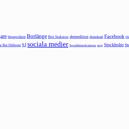
are
Borlänge
Facebook
deepedition
Brit Stakston
bloggosfären
demokrati
fi
sociala medier
SJ
Stockholm
St
 But Different
sorg
Socialdemokraterna