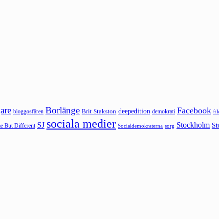
are
Borlänge
Facebook
deepedition
Brit Stakston
bloggosfären
demokrati
fi
sociala medier
SJ
Stockholm
St
 But Different
sorg
Socialdemokraterna