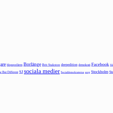
are
Borlänge
Facebook
deepedition
Brit Stakston
bloggosfären
demokrati
fi
sociala medier
SJ
Stockholm
St
 But Different
sorg
Socialdemokraterna