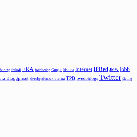
FRA
IPRed
jobb
Internet
JMW
Google
historia
ldelning
fotboll
födelsedag
Twitter
ora Bloggpriset
TPB
tweepblogs
Sverigedemokraterna
tävling