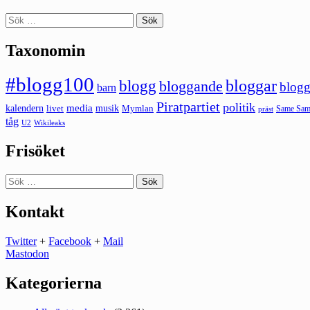
Sök
efter:
Taxonomin
#blogg100
bloggar
blogg
bloggande
blogg
barn
Piratpartiet
politik
kalendern
media
livet
musik
Mymlan
Same Same
präst
tåg
U2
Wikileaks
Frisöket
Sök
efter:
Kontakt
Twitter
+
Facebook
+
Mail
Mastodon
Kategorierna