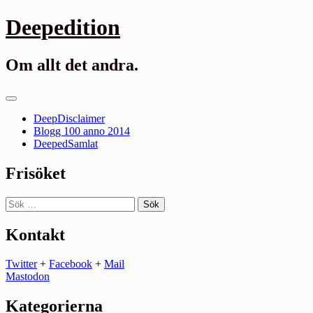
Gå
Deepedition
till
innehåll
Om allt det andra.
Primär
meny
DeepDisclaimer
Blogg 100 anno 2014
DeepedSamlat
Frisöket
Sök
efter:
Kontakt
Twitter
+
Facebook
+
Mail
Mastodon
Kategorierna