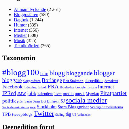
Allmänt tyckande
(2 261)
Bloggosfären
(589)
Dagbok
(1 244)
Humor
(339)
Internet
(356)
Medier
(508)
Musik
(355)
Tekniknörderi
(265)
Taxonomin
#blogg100
bloggar
blogg
bloggande
barn
bloggare
Borlänge
deepedition
Brit Stakston
bloggosfären
demokrati
FRA
Facebook
Internet
Google
historia
fildelning
fotboll
födelsedag
Piratpartiet
IPRed
jobb
kalendern
media
JMW
livet
musik
Mymlan
sociala medier
politik
SJ
Same Same But Different
präst
Stockholm
Stora Bloggpriset
Sverigedemokraterna
sorg
Socialdemokraterna
Twitter
TPB
tåg
tweepblogs
tävling
U2
Wikileaks
Deepedition förut