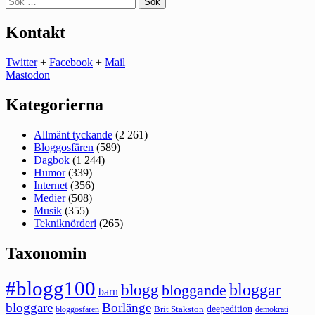
efter:
Kontakt
Twitter
+
Facebook
+
Mail
Mastodon
Kategorierna
Allmänt tyckande
(2 261)
Bloggosfären
(589)
Dagbok
(1 244)
Humor
(339)
Internet
(356)
Medier
(508)
Musik
(355)
Tekniknörderi
(265)
Taxonomin
#blogg100
bloggar
blogg
bloggande
barn
bloggare
Borlänge
deepedition
Brit Stakston
bloggosfären
demokrati