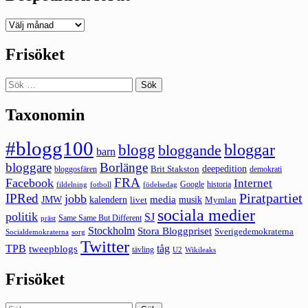
Deepedition
förut
Frisöket
Sök
efter:
Taxonomin
#blogg100
bloggar
blogg
bloggande
barn
bloggare
Borlänge
deepedition
Brit Stakston
bloggosfären
demokrati
FRA
Facebook
Internet
Google
historia
fildelning
fotboll
födelsedag
Piratpartiet
IPRed
jobb
kalendern
media
JMW
livet
musik
Mymlan
sociala medier
politik
SJ
Same Same But Different
präst
Stockholm
Stora Bloggpriset
Sverigedemokraterna
sorg
Socialdemokraterna
Twitter
TPB
tåg
tweepblogs
tävling
U2
Wikileaks
Frisöket
Sök