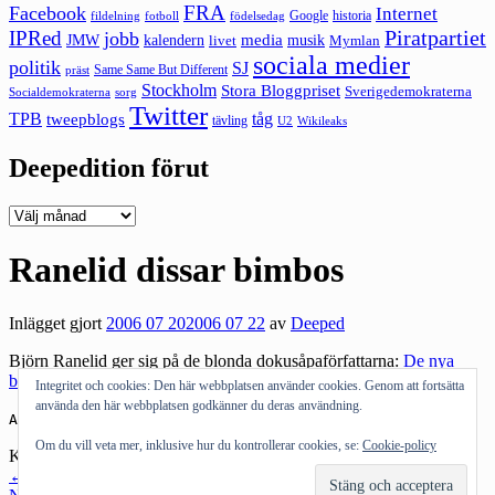
FRA
Facebook
Internet
Google
historia
fildelning
fotboll
födelsedag
Piratpartiet
IPRed
jobb
kalendern
media
JMW
livet
musik
Mymlan
sociala medier
politik
SJ
Same Same But Different
präst
Stockholm
Stora Bloggpriset
Sverigedemokraterna
sorg
Socialdemokraterna
Twitter
TPB
tåg
tweepblogs
tävling
U2
Wikileaks
Deepedition förut
Deepedition
förut
Ranelid dissar bimbos
Inlägget gjort
2006 07 20
2006 07 22
av
Deeped
Björn Ranelid ger sig på de blonda dokusåpaförfattarna:
De nya
bokbrudarna
. Han är en sorglig figur.
Integritet och cookies: Den här webbplatsen använder cookies. Genom att fortsätta
använda den här webbplatsen godkänner du deras användning.
Andra bloggar om:
Björn Ranelid
,
blonda kvinnor
Om du vill veta mer, inklusive hur du kontrollerar cookies, se:
Cookie-policy
Kategorier:
Medier
Inläggsnavigering
←
Föregående inlägg