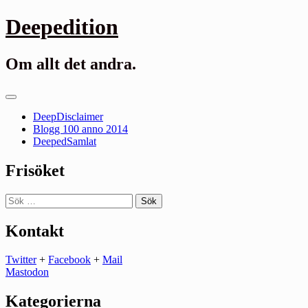
Gå
Deepedition
till
innehåll
Om allt det andra.
Primär
meny
DeepDisclaimer
Blogg 100 anno 2014
DeepedSamlat
Frisöket
Sök
efter:
Kontakt
Twitter
+
Facebook
+
Mail
Mastodon
Kategorierna