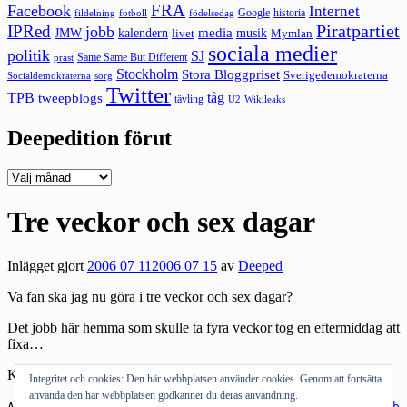
FRA
Facebook
Internet
Google
historia
fildelning
fotboll
födelsedag
Piratpartiet
IPRed
jobb
kalendern
media
JMW
livet
musik
Mymlan
sociala medier
politik
SJ
Same Same But Different
präst
Stockholm
Stora Bloggpriset
Sverigedemokraterna
sorg
Socialdemokraterna
Twitter
TPB
tåg
tweepblogs
tävling
U2
Wikileaks
Deepedition förut
Deepedition
förut
Tre veckor och sex dagar
Inlägget gjort
2006 07 11
2006 07 15
av
Deeped
Va fan ska jag nu göra i tre veckor och sex dagar?
Det jobb här hemma som skulle ta fyra veckor tog en eftermiddag att
fixa…
Kanske bygga om verandan?
Integritet och cookies: Den här webbplatsen använder cookies. Genom att fortsätta
använda den här webbplatsen godkänner du deras användning.
Andra bloggar om:
semester
,
tre veckor sex dagar
,
jobb