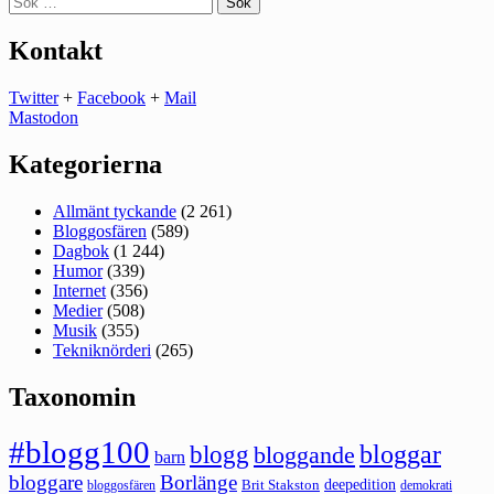
efter:
Kontakt
Twitter
+
Facebook
+
Mail
Mastodon
Kategorierna
Allmänt tyckande
(2 261)
Bloggosfären
(589)
Dagbok
(1 244)
Humor
(339)
Internet
(356)
Medier
(508)
Musik
(355)
Tekniknörderi
(265)
Taxonomin
#blogg100
bloggar
blogg
bloggande
barn
bloggare
Borlänge
deepedition
Brit Stakston
bloggosfären
demokrati