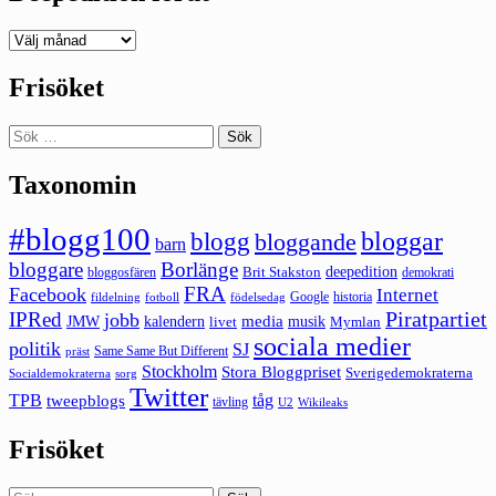
Deepedition
förut
Frisöket
Sök
efter:
Taxonomin
#blogg100
bloggar
blogg
bloggande
barn
bloggare
Borlänge
deepedition
Brit Stakston
bloggosfären
demokrati
FRA
Facebook
Internet
Google
historia
fildelning
fotboll
födelsedag
Piratpartiet
IPRed
jobb
kalendern
media
JMW
livet
musik
Mymlan
sociala medier
politik
SJ
Same Same But Different
präst
Stockholm
Stora Bloggpriset
Sverigedemokraterna
sorg
Socialdemokraterna
Twitter
TPB
tåg
tweepblogs
tävling
U2
Wikileaks
Frisöket
Sök