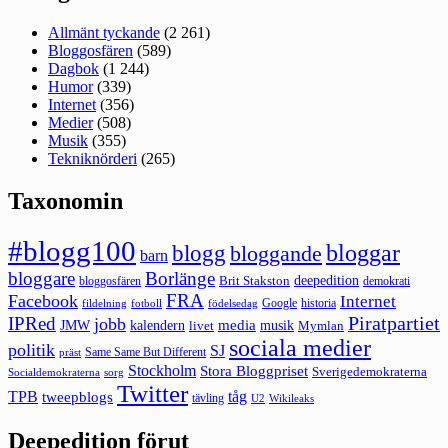
Allmänt tyckande
(2 261)
Bloggosfären
(589)
Dagbok
(1 244)
Humor
(339)
Internet
(356)
Medier
(508)
Musik
(355)
Tekniknörderi
(265)
Taxonomin
#blogg100
bloggar
blogg
bloggande
barn
bloggare
Borlänge
deepedition
Brit Stakston
bloggosfären
demokrati
FRA
Facebook
Internet
Google
historia
fildelning
fotboll
födelsedag
Piratpartiet
IPRed
jobb
kalendern
media
JMW
livet
musik
Mymlan
sociala medier
politik
SJ
Same Same But Different
präst
Stockholm
Stora Bloggpriset
Sverigedemokraterna
sorg
Socialdemokraterna
Twitter
TPB
tåg
tweepblogs
tävling
U2
Wikileaks
Deepedition förut