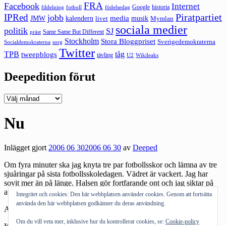
FRA
Facebook
Internet
Google
historia
fildelning
fotboll
födelsedag
Piratpartiet
IPRed
jobb
kalendern
media
JMW
livet
musik
Mymlan
sociala medier
politik
SJ
Same Same But Different
präst
Stockholm
Stora Bloggpriset
Sverigedemokraterna
sorg
Socialdemokraterna
Twitter
TPB
tåg
tweepblogs
tävling
U2
Wikileaks
Deepedition förut
Deepedition
förut
Nu
Inlägget gjort
2006 06 30
2006 06 30
av
Deeped
Om fyra minuter ska jag knyta tre par fotbollsskor och lämna av tre
sjuåringar på sista fotbollsskoledagen. Vädret är vackert. Jag har
sovit mer än på länge. Halsen gör fortfarande ont och jag siktar på
att sova två tredjedelar av helgens 72 timmar.
Integritet och cookies: Den här webbplatsen använder cookies. Genom att fortsätta
använda den här webbplatsen godkänner du deras användning.
Andra bloggar om:
fotbollsskola
,
fotbollsskor
,
sova
,
helg
Om du vill veta mer, inklusive hur du kontrollerar cookies, se:
Cookie-policy