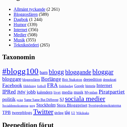
Allmänt tyckande
(2 261)
Bloggosfären
(589)
Dagbok
(1 244)
Humor
(339)
Internet
(356)
Medier
(508)
Musik
(355)
Tekniknörderi
(265)
Taxonomin
#blogg100
bloggar
blogg
bloggande
barn
bloggare
Borlänge
deepedition
Brit Stakston
bloggosfären
demokrati
FRA
Facebook
Internet
Google
historia
fildelning
fotboll
födelsedag
Piratpartiet
IPRed
jobb
kalendern
media
JMW
livet
musik
Mymlan
sociala medier
politik
SJ
Same Same But Different
präst
Stockholm
Stora Bloggpriset
Sverigedemokraterna
sorg
Socialdemokraterna
Twitter
TPB
tåg
tweepblogs
tävling
U2
Wikileaks
Deepedition förut