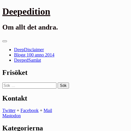
Gå
Deepedition
till
innehåll
Om allt det andra.
Primär
meny
DeepDisclaimer
Blogg 100 anno 2014
DeepedSamlat
Frisöket
Sök
efter:
Kontakt
Twitter
+
Facebook
+
Mail
Mastodon
Kategorierna