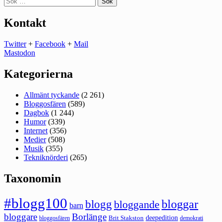
efter:
Kontakt
Twitter
+
Facebook
+
Mail
Mastodon
Kategorierna
Allmänt tyckande
(2 261)
Bloggosfären
(589)
Dagbok
(1 244)
Humor
(339)
Internet
(356)
Medier
(508)
Musik
(355)
Tekniknörderi
(265)
Taxonomin
#blogg100
bloggar
blogg
bloggande
barn
bloggare
Borlänge
deepedition
Brit Stakston
bloggosfären
demokrati