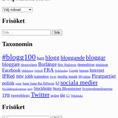
Deepedition
förut
Frisöket
Sök
efter:
Taxonomin
#blogg100
bloggar
blogg
bloggande
barn
bloggare
Borlänge
deepedition
Brit Stakston
bloggosfären
demokrati
FRA
Facebook
Internet
Google
historia
fildelning
fotboll
födelsedag
Piratpartiet
IPRed
jobb
kalendern
media
JMW
livet
musik
Mymlan
sociala medier
politik
SJ
Same Same But Different
präst
Stockholm
Stora Bloggpriset
Sverigedemokraterna
sorg
Socialdemokraterna
Twitter
TPB
tåg
tweepblogs
tävling
U2
Wikileaks
Frisöket
Sök