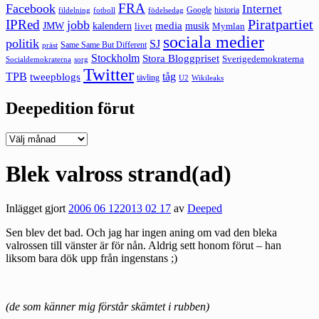
FRA
Facebook
Internet
Google
historia
fildelning
fotboll
födelsedag
Piratpartiet
IPRed
jobb
kalendern
media
JMW
livet
musik
Mymlan
sociala medier
politik
SJ
Same Same But Different
präst
Stockholm
Stora Bloggpriset
Sverigedemokraterna
sorg
Socialdemokraterna
Twitter
TPB
tåg
tweepblogs
tävling
U2
Wikileaks
Deepedition förut
Deepedition
förut
Blek valross strand(ad)
Inlägget gjort
2006 06 12
2013 02 17
av
Deeped
Sen blev det bad. Och jag har ingen aning om vad den bleka
valrossen till vänster är för nån. Aldrig sett honom förut – han
liksom bara dök upp från ingenstans ;)
(de som känner mig förstår skämtet i rubben)