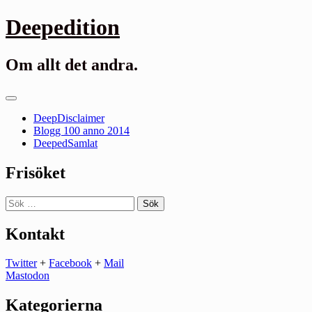
Gå
Deepedition
till
innehåll
Om allt det andra.
Primär
meny
DeepDisclaimer
Blogg 100 anno 2014
DeepedSamlat
Frisöket
Sök
efter:
Kontakt
Twitter
+
Facebook
+
Mail
Mastodon
Kategorierna