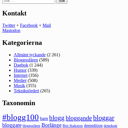
efter:
Kontakt
Twitter
+
Facebook
+
Mail
Mastodon
Kategorierna
Allmänt tyckande
(2 261)
Bloggosfären
(589)
Dagbok
(1 244)
Humor
(339)
Internet
(356)
Medier
(508)
Musik
(355)
Tekniknörderi
(265)
Taxonomin
#blogg100
bloggar
blogg
bloggande
barn
bloggare
Borlänge
deepedition
Brit Stakston
bloggosfären
demokrati