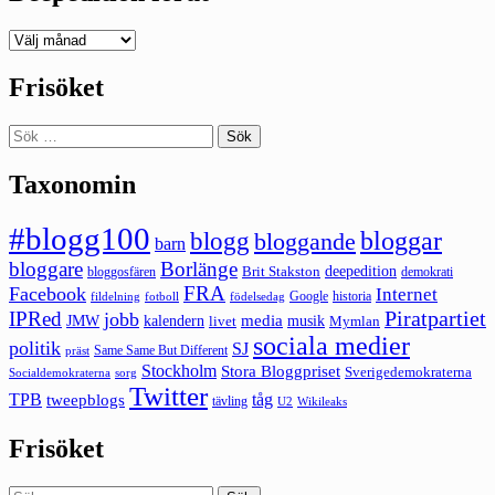
Deepedition
förut
Frisöket
Sök
efter:
Taxonomin
#blogg100
bloggar
blogg
bloggande
barn
bloggare
Borlänge
deepedition
Brit Stakston
bloggosfären
demokrati
FRA
Facebook
Internet
Google
historia
fildelning
fotboll
födelsedag
Piratpartiet
IPRed
jobb
kalendern
media
JMW
livet
musik
Mymlan
sociala medier
politik
SJ
Same Same But Different
präst
Stockholm
Stora Bloggpriset
Sverigedemokraterna
sorg
Socialdemokraterna
Twitter
TPB
tåg
tweepblogs
tävling
U2
Wikileaks
Frisöket
Sök