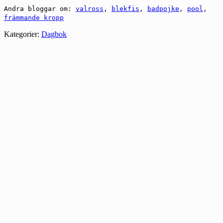
Andra bloggar om:
valross
,
blekfis
,
badpojke
,
pool
,
främmande kropp
Kategorier:
Dagbok