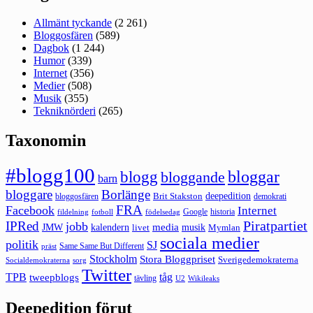
Allmänt tyckande
(2 261)
Bloggosfären
(589)
Dagbok
(1 244)
Humor
(339)
Internet
(356)
Medier
(508)
Musik
(355)
Tekniknörderi
(265)
Taxonomin
#blogg100
bloggar
blogg
bloggande
barn
bloggare
Borlänge
deepedition
Brit Stakston
bloggosfären
demokrati
FRA
Facebook
Internet
Google
historia
fildelning
fotboll
födelsedag
Piratpartiet
IPRed
jobb
kalendern
media
JMW
livet
musik
Mymlan
sociala medier
politik
SJ
Same Same But Different
präst
Stockholm
Stora Bloggpriset
Sverigedemokraterna
sorg
Socialdemokraterna
Twitter
TPB
tåg
tweepblogs
tävling
U2
Wikileaks
Deepedition förut