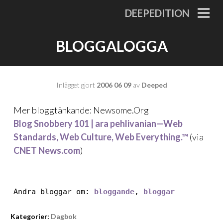
Gå
DEEPEDITION
till
PRI
MEN
innehåll
BLOGGALOGGA
Inlägget gjort
2006 06 09
av
Deeped
Mer bloggtänkande:
Newsome.Org
Blog Snobbery 101 | ara pehlivanian—Web
Standards, Web Culture, Web Everything.™
(via
CNET News.com
)
Andra bloggar om:
bloggande
,
bloggar
Kategorier:
Dagbok