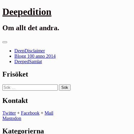
Gå
Deepedition
till
innehåll
Om allt det andra.
Primär
meny
DeepDisclaimer
Blogg 100 anno 2014
DeepedSamlat
Frisöket
Sök
efter:
Kontakt
Twitter
+
Facebook
+
Mail
Mastodon
Kategorierna