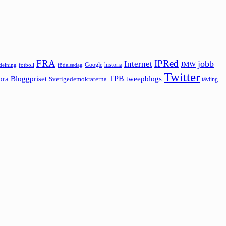
FRA
IPRed
jobb
Internet
JMW
Google
historia
ldelning
fotboll
födelsedag
Twitter
ora Bloggpriset
TPB
tweepblogs
Sverigedemokraterna
tävling