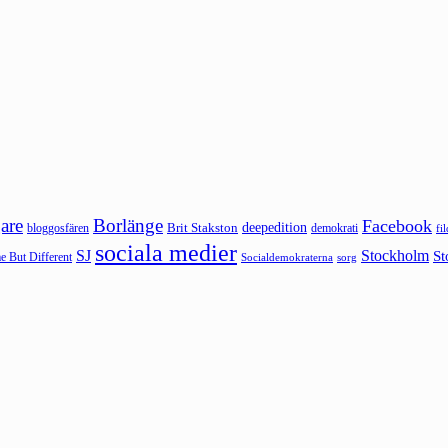
are
Borlänge
Facebook
deepedition
Brit Stakston
bloggosfären
demokrati
fi
sociala medier
SJ
Stockholm
St
 But Different
sorg
Socialdemokraterna