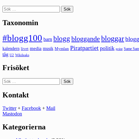
Sök
efter:
Taxonomin
#blogg100
bloggar
blogg
bloggande
blogg
barn
Piratpartiet
politik
kalendern
media
livet
musik
Mymlan
Same Same
präst
tåg
U2
Wikileaks
Frisöket
Sök
efter:
Kontakt
Twitter
+
Facebook
+
Mail
Mastodon
Kategorierna