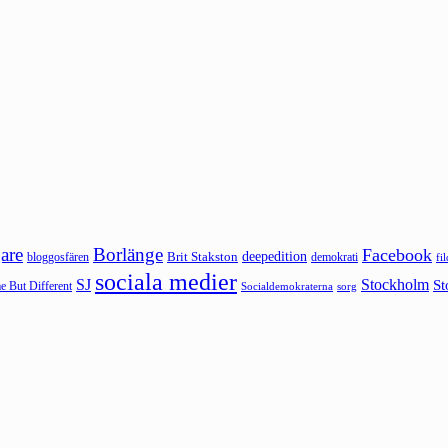
are
Borlänge
Facebook
deepedition
Brit Stakston
bloggosfären
demokrati
fi
sociala medier
SJ
Stockholm
St
 But Different
sorg
Socialdemokraterna