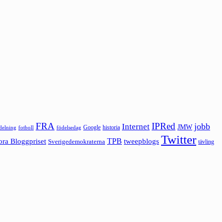
FRA
IPRed
jobb
Internet
JMW
Google
historia
ldelning
fotboll
födelsedag
Twitter
ora Bloggpriset
TPB
tweepblogs
Sverigedemokraterna
tävling