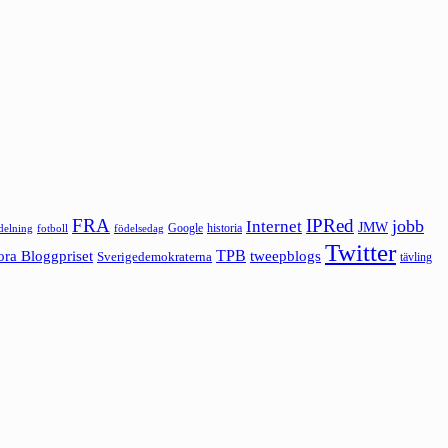
FRA
IPRed
jobb
Internet
JMW
Google
historia
ldelning
fotboll
födelsedag
Twitter
ora Bloggpriset
TPB
tweepblogs
Sverigedemokraterna
tävling