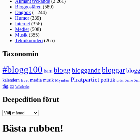
Allmänt tyckande
(2 261)
Bloggosfären
(589)
Dagbok
(1 244)
Humor
(339)
Internet
(356)
Medier
(508)
Musik
(355)
Tekniknörderi
(265)
Taxonomin
#blogg100
bloggar
blogg
bloggande
blogg
barn
Piratpartiet
politik
kalendern
media
livet
musik
Mymlan
Same Same
präst
tåg
U2
Wikileaks
Deepedition förut
Deepedition
förut
Bästa rubben!