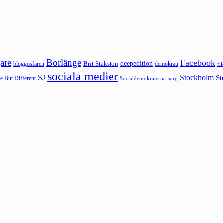
are
Borlänge
Facebook
deepedition
Brit Stakston
bloggosfären
demokrati
fi
sociala medier
SJ
Stockholm
St
 But Different
sorg
Socialdemokraterna