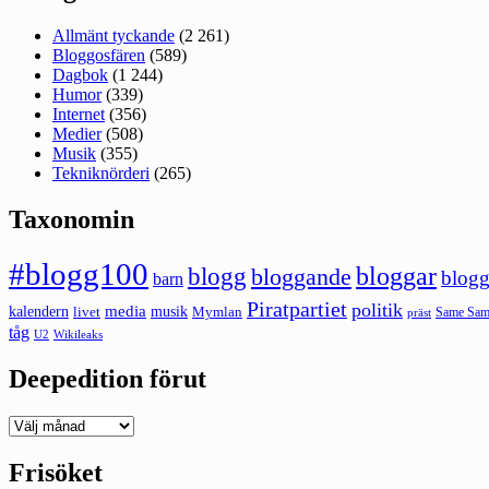
Allmänt tyckande
(2 261)
Bloggosfären
(589)
Dagbok
(1 244)
Humor
(339)
Internet
(356)
Medier
(508)
Musik
(355)
Tekniknörderi
(265)
Taxonomin
#blogg100
bloggar
blogg
bloggande
blogg
barn
Piratpartiet
politik
kalendern
media
livet
musik
Mymlan
Same Same
präst
tåg
U2
Wikileaks
Deepedition förut
Deepedition
förut
Frisöket